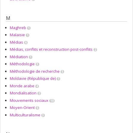
M
Maghreb
1
Malaisie
1
Médias
6
Médias, conflits et reconstruction post-conflits
2
Médiation
1
Méthodologie
3
Méthodologie de recherche
5
Moldavie (République de)
1
Monde arabe
4
Mondialisation
2
Mouvements sociaux
10
Moyen-Orient
5
Multiculturalisme
3