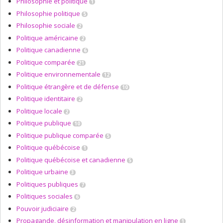
Philosophie et politique
1
Philosophie politique
5
Philosophie sociale
2
Politique américaine
2
Politique canadienne
6
Politique comparée
21
Politique environnementale
12
Politique étrangère et de défense
10
Politique identitaire
2
Politique locale
2
Politique publique
10
Politique publique comparée
5
Politique québécoise
1
Politique québécoise et canadienne
5
Politique urbaine
3
Politiques publiques
7
Politiques sociales
6
Pouvoir judiciaire
2
Propagande, désinformation et manipulation en ligne
1