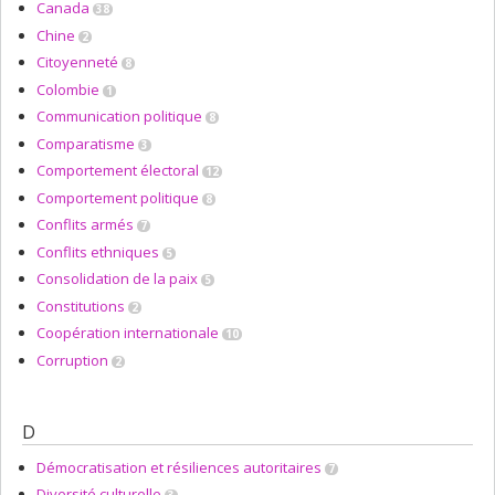
Canada
38
Chine
2
Citoyenneté
8
Colombie
1
Communication politique
8
Comparatisme
3
Comportement électoral
12
Comportement politique
8
Conflits armés
7
Conflits ethniques
5
Consolidation de la paix
5
Constitutions
2
Coopération internationale
10
Corruption
2
D
Démocratisation et résiliences autoritaires
7
Diversité culturelle