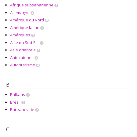
Afrique subsaharienne
4
Allemagne
3
Amérique du Nord
8
Amérique latine
6
Amériques
2
Asie du Sud-Est
1
Asie orientale
1
Autochtones
3
Autoritarisme
4
B
Balkans
1
Brésil
4
Bureaucratie
2
C