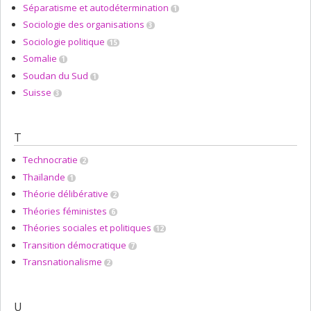
Séparatisme et autodétermination
1
Sociologie des organisations
3
Sociologie politique
15
Somalie
1
Soudan du Sud
1
Suisse
3
T
Technocratie
2
Thaïlande
1
Théorie délibérative
2
Théories féministes
6
Théories sociales et politiques
12
Transition démocratique
7
Transnationalisme
2
U