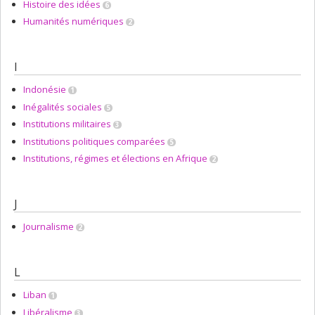
Histoire des idées
6
Humanités numériques
2
I
Indonésie
1
Inégalités sociales
5
Institutions militaires
3
Institutions politiques comparées
5
Institutions, régimes et élections en Afrique
2
J
Journalisme
2
L
Liban
1
Libéralisme
3