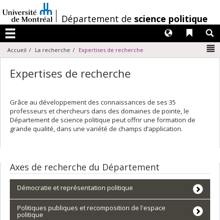
Passer
au
/
Département de
science politique
contenu
Langues
Liens 
R
Menu
N
Accueil
La recherche
Expertises de recherche
Expertises de recherche
Grâce au développement des connaissances de ses 35
professeurs et chercheurs dans des domaines de pointe, le
Département de science politique peut offrir une formation de
grande qualité, dans une variété de champs d’application.
Axes de recherche du Département
Démocratie et représentation politique
Politiques publiques et recomposition de l'espace
politique