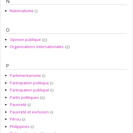
N
Nationalisme
6
O
Opinion publique
13
Organisations internationales
12
P
Parlementarisme
4
Participation politique
9
Participation publique
4
Partis politiques
13
Pauvreté
1
Pauvreté et exclusion
3
Pérou
1
Philippines
1