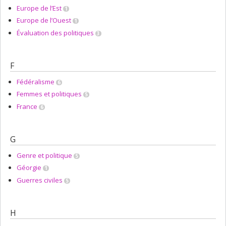
Europe de l’Est
1
Europe de l’Ouest
1
Évaluation des politiques
3
F
Fédéralisme
6
Femmes et politiques
5
France
6
G
Genre et politique
5
Géorgie
1
Guerres civiles
5
H