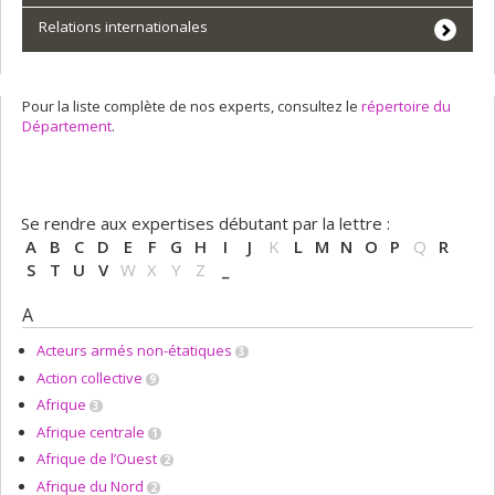
Relations internationales
Pour la liste complète de nos experts, consultez le
répertoire du
Département
.
Se rendre aux expertises débutant par la lettre :
A
B
C
D
E
F
G
H
I
J
K
L
M
N
O
P
Q
R
S
T
U
V
W
X
Y
Z
_
A
Acteurs armés non-étatiques
3
Action collective
9
Afrique
3
Afrique centrale
1
Afrique de l’Ouest
2
Afrique du Nord
2