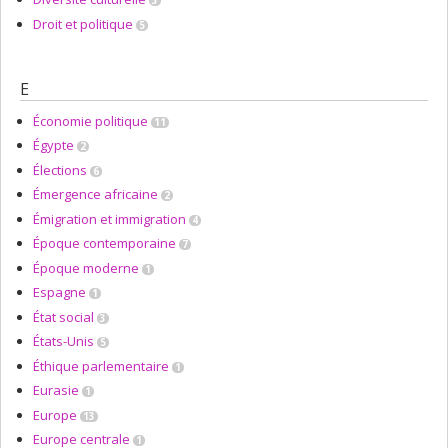
3
Droit et politique
5
E
Économie politique
11
Égypte
2
Élections
6
Émergence africaine
2
Émigration et immigration
4
Époque contemporaine
7
Époque moderne
1
Espagne
1
État social
3
États-Unis
5
Éthique parlementaire
1
Eurasie
1
Europe
13
Europe centrale
1