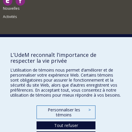
Nouvelles
Activités
Comment soutenir le Département?
L’UdeM reconnaît l’importance de
respecter la vie privée
BESOIN D'AIDE?
L’utilisation de témoins nous permet d’améliorer et de
Plan du site
personnaliser votre expérience Web. Certains témoins
Signaler une erreur
sont obligatoires pour assurer le fonctionnement et la
sécurité du site Web, alors que d’autres enregistrent vos
Accessibilité
préférences. En acceptant tout, vous consentez à notre
utilisation de témoins pour mieux répondre à vos besoins.
FACULTÉ DES ARTS ET DES SCIENCES
Nos départements et écoles
Personnaliser les
>
témoins
Nos centres d'études
Nos programmes et cours
Tout refuser