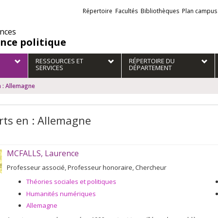
Liens
Répertoire
Facultés
Bibliothèques
Plan campus
externes
ences
ence politique
RESSOURCES ET
RÉPERTOIRE DU
SERVICES
DÉPARTEMENT
n : Allemagne
rts en : Allemagne
MCFALLS, Laurence
Professeur associé, Professeur honoraire, Chercheur
Théories sociales et politiques
Humanités numériques
Allemagne