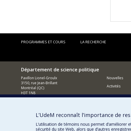
PROGRAMMES ET COURS
LA RECHERCHE
Département de science politique
Pavillon Lionel-Groulx
Nouvelles
3150, rue Jean-Brillant
Activités
Montréal (QC)
H3T 1N8
514 343-6578
Courriel
L’UdeM reconnaît l’importance de resp
Comment so
L’utilisation de témoins nous permet d’améliorer e
sécurité du site Web, alors que d’autres enregistr