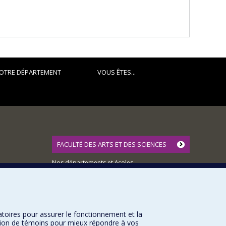
OTRE DÉPARTEMENT
VOUS ÊTES...
FACULTÉ DES ARTS ET DES SCIENCES
Nos départements et écoles
Nos centres d'études
Nos programmes et cours
atoires pour assurer le fonctionnement et la
sation de témoins pour mieux répondre à vos