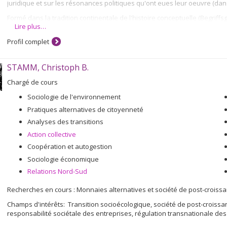
juridique et sur les résonances politiques qu'ont eues leur oeuvre (dans
Formé dans la tradition continentale de l'histoire conceptuelle (Begriff
Lire plus…
comparative, insistant sur la dynamique des transferts intellectuels, no
présentement un travail de longue haleine sur la critique du formalism
Profil complet
perspective transatlantique.
Délaissant les questions de normativité, mon travail s'intéresse d'abord 
STAMM, Christoph B.
inscription dans des conjonctures spécifiques. Je fais le pari qu'en ex
ébranler leur évidence et les soumettre au jugement critique.
Chargé de cours
Sociologie de l'environnement
Pratiques alternatives de citoyenneté
Analyses des transitions
Action collective
Coopération et autogestion
Sociologie économique
Relations Nord-Sud
Recherches en cours : Monnaies alternatives et société de post-croiss
Champs d'intérêts: Transition socioécologique, société de post-croissan
responsabilité sociétale des entreprises, régulation transnationale des