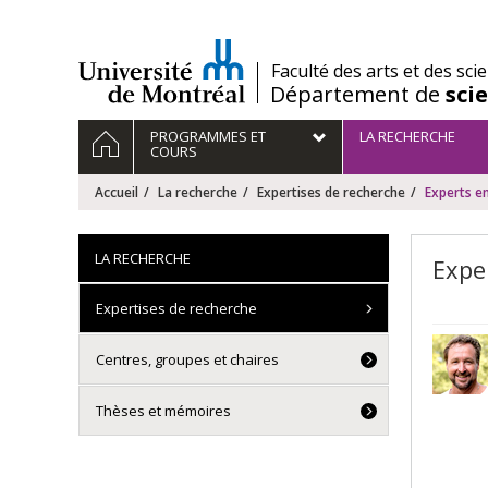
Passer
au
contenu
/
Faculté des arts et des sci
Département de
sci
Navigation
ACCUEIL
PROGRAMMES ET
LA RECHERCHE
principale
COURS
Accueil
La recherche
Expertises de recherche
Experts e
LA RECHERCHE
Expe
Expertises de recherche
Centres, groupes et chaires
Thèses et mémoires