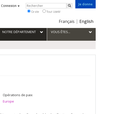
Je donne
Rechercher
Connexion
Rechercher
Ce site
Tout UdeM
Choix
Français
English
de
la
NOTRE DÉPARTEMENT
VOUS ÊTES...
langue
Opérations de paix
Europe