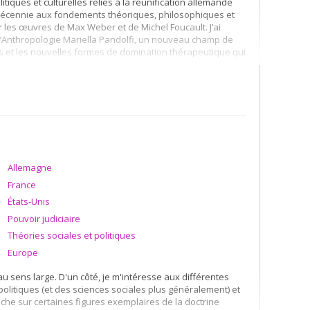
tiques et culturelles relies à la réunification allemande
 décennie aux fondements théoriques, philosophiques et
r les œuvres de Max Weber et de Michel Foucault. J’ai
’Anthropologie Mariella Pandolfi, un nouveau champ de
res et les nouvelles formes de domination thérapeutique qui
nnes depuis sa création en 1997, je suis actuellement en
 la diversité en collaboration avec une vingtaine de
Allemagne
France
États-Unis
Pouvoir judiciaire
Théories sociales et politiques
Europe
 au sens large. D'un côté, je m'intéresse aux différentes
olitiques (et des sciences sociales plus généralement) et
che sur certaines figures exemplaires de la doctrine