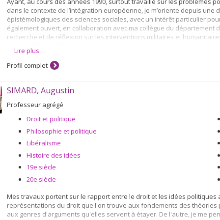
Ayant, au cours des années 1990, surtout travaillé sur les problèmes poli
dans le contexte de l’intégration européenne, je m’oriente depuis une
épistémologiques des sciences sociales, avec un intérêt particulier pou
également ouvert, en collaboration avec ma collègue du département d
recherche et de réflexion sur les interventions militaires et humanitai
s’y sont développées.
Lire plus…
Fortement impliqué au Centre canadien d’études allemandes et europée
Profil complet
train de développer une école doctorale transatlantique sur le thème de
collègues allemands et montréalais.
SIMARD, Augustin
Autres champs d'expertise
Professeur agrégé
Théorie sociale
Politique et culture de la mémoire
Droit et politique
Max Weber
Philosophie et politique
Foucault
Libéralisme
Politique européenne
Histoire des idées
19e siècle
20e siècle
Mes travaux portent sur le rapport entre le droit et les idées politiques
représentations du droit que l'on trouve aux fondements des théories p
aux genres d'arguments qu'elles servent à étayer. De l'autre, je me pen