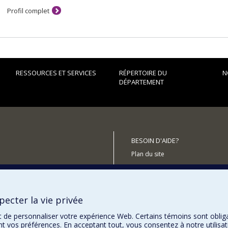
Profil complet
RESSOURCES ET SERVICES
RÉPERTOIRE DU
N
DÉPARTEMENT
BESOIN D'AIDE?
Plan du site
Signaler une erreur
Accessibilité
ecter la vie privée
utenir le Département?
t de personnaliser votre expérience Web. Certains témoins sont oblig
ent vos préférences. En acceptant tout, vous consentez à notre utili