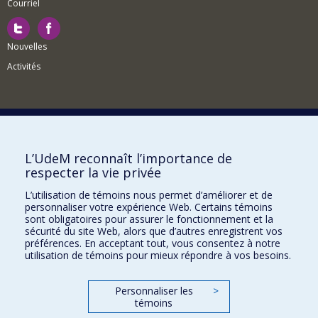
Courriel
Nouvelles
Activités
Comment soutenir le Département?
L’UdeM reconnaît l’importance de
respecter la vie privée
BESOIN D'AIDE?
L’utilisation de témoins nous permet d’améliorer et de
Plan du site
personnaliser votre expérience Web. Certains témoins
Signaler une erreur
sont obligatoires pour assurer le fonctionnement et la
sécurité du site Web, alors que d’autres enregistrent vos
Accessibilité
préférences. En acceptant tout, vous consentez à notre
utilisation de témoins pour mieux répondre à vos besoins.
FACULTÉ DES ARTS ET DES SCIENCES
Nos départements et écoles
Personnaliser les
>
témoins
Nos centres d'études