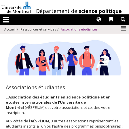
Passer
au
/
Département de
science politique
contenu
Langues
Liens 
R
Menu
N
Accueil
Ressources et services
Associations étudiantes
Associations étudiantes
L'
Association des étudiants en science politique et en
études internationales de l'Université de
Montréal
(AÉSPEIUM) est votre association, et ce, dès votre
inscription.
Aux côtés de l’
AÉSP
É
IUM
, 3 autres associations représentent les
étudiants inscrits à l’un ou l’autre des programmes bidisciplinaires :