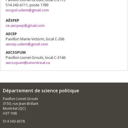
514 343-6111, poste 1789
ecopol.udem@gmail.com
AÉSPEP
ce.aespep@gmail.com
AECEP
Pavillon Marie-Victorin, local C-266
aecep.udem@gmail.com
AECSSPUM
Pavillon Lionel-Groulx, local C-3146
aecsspum@umontreal.ca
Département de science politique
Pavillon Lionel-Groulx
3150, rue Jean-Brillant
Montréal (QC)
H3T 1N8
514 343-6578