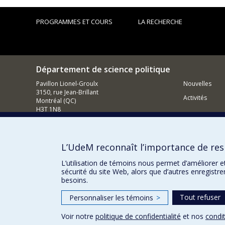
PROGRAMMES ET COURS
LA RECHERCHE
Département de science politique
Pavillon Lionel-Groulx
Nouvelles
3150, rue Jean-Brillant
Activités
Montréal (QC)
H3T 1N8
514 343-6578
Courriel
L’UdeM reconnaît l’importance de resp
Comment so
L’utilisation de témoins nous permet d’améliorer e
sécurité du site Web, alors que d’autres enregistr
besoins.
Tout refuser
Personnaliser les témoins
>
Voir notre
politique de confidentialité
et nos
condit
Confidentialité
Conditions d’utilisation
Paramètres des 