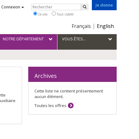
Je donne
Rechercher
Connexion
Rechercher
Ce site
Tout UdeM
Choix
Français
English
de
la
NOTRE DÉPARTEMENT
VOUS ÊTES...
langue
Archives
Cette liste ne contient présentement
tte
aucun élément.
uxiliaire
Toutes les offres