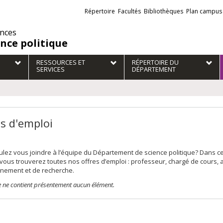
Liens
Répertoire
Facultés
Bibliothèques
Plan campus
externes
ences
ence politique
RESSOURCES ET
RÉPERTOIRE DU
SERVICES
DÉPARTEMENT
es d'emploi
lez vous joindre à l’équipe du Département de science politique? Dans ce
 vous trouverez toutes nos offres d’emploi : professeur, chargé de cours, a
gnement et de recherche.
te ne contient présentement aucun élément.