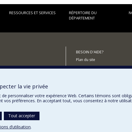
RESSOURCES ET SERVICES
RÉPERTOIRE DU
N
DÉPARTEMENT
BESOIN D'AIDE?
Plan du site
Signaler une erreur
Accessibilité
ecter la vie privée
utenir le Département?
t de personnaliser votre expérience Web. Certains témoins sont oblig
ent vos préférences. En acceptant tout, vous consentez à notre utili
Tout accepter
ions d’utilisation
.
témoins