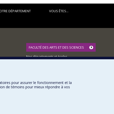
OTRE DÉPARTEMENT
VOUS ÊTES...
FACULTÉ DES ARTS ET DES SCIENCES
Nos départements et écoles
Nos centres d'études
Nos programmes et cours
atoires pour assurer le fonctionnement et la
sation de témoins pour mieux répondre à vos