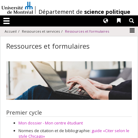
Passer
au
/
Département de
science politique
contenu
Langues
Liens 
R
Menu
N
Accueil
Ressources et services
Ressources et formulaires
Ressources et formulaires
Premier cycle
Mon dossier - Mon centre étudiant
Normes de citation et de bibliographie:
guide «Citer selon le
style Chicago»