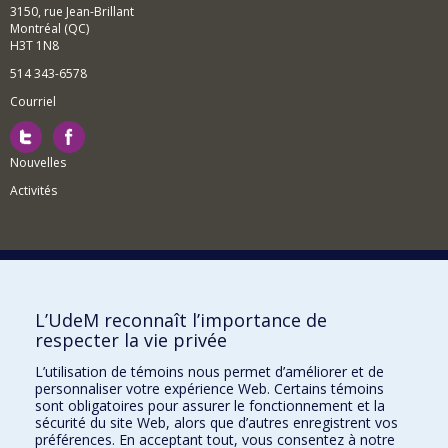
3150, rue Jean-Brillant
Montréal (QC)
H3T 1N8
514 343-6578
Courriel
Nouvelles
Activités
Comment soutenir le Département?
L’UdeM reconnaît l’importance de
respecter la vie privée
BESOIN D'AIDE?
L’utilisation de témoins nous permet d’améliorer et de
Plan du site
personnaliser votre expérience Web. Certains témoins
Signaler une erreur
sont obligatoires pour assurer le fonctionnement et la
sécurité du site Web, alors que d’autres enregistrent vos
Accessibilité
préférences. En acceptant tout, vous consentez à notre