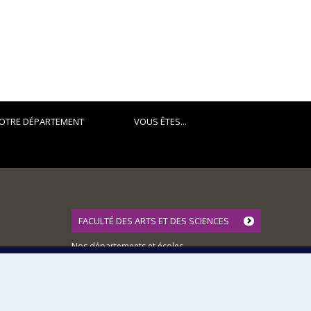
OTRE DÉPARTEMENT
VOUS ÊTES...
FACULTÉ DES ARTS ET DES SCIENCES
Nos départements et écoles
Nos centres d'études
Nos programmes et cours