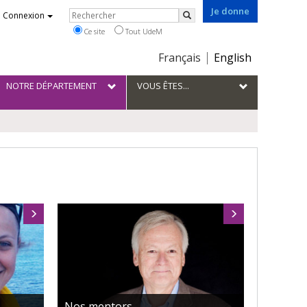
Je donne
Rechercher
Connexion
Rechercher
Ce site
Tout UdeM
Choix
Français
English
de
la
NOTRE DÉPARTEMENT
VOUS ÊTES...
langue
Nos mentors