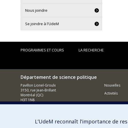
Nous joindre
Se joindre à l'UdeM
PROGRAMMES ET COURS
LA RECHERCHE
Département de science politique
Pavillon Lionel-Groulx
Nouvelles
3150, rue Jean-Brillant
Activités
Montréal (QC)
H3T 1N8
514 343-6578
Courriel
L’UdeM reconnaît l’importance de resp
Comment so