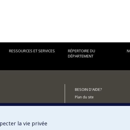
RESSOURCES ET SERVICES
RÉPERTOIRE DU
N
DÉPARTEMENT
BESOIN D'AIDE?
Plan du site
Signaler une erreur
Accessibilité
ecter la vie privée
utenir le Département?