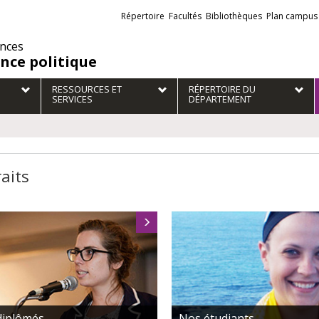
Liens
Répertoire
Facultés
Bibliothèques
Plan campus
externes
ences
ence politique
RESSOURCES ET
RÉPERTOIRE DU
SERVICES
DÉPARTEMENT
raits
diplômés
Nos étudiants