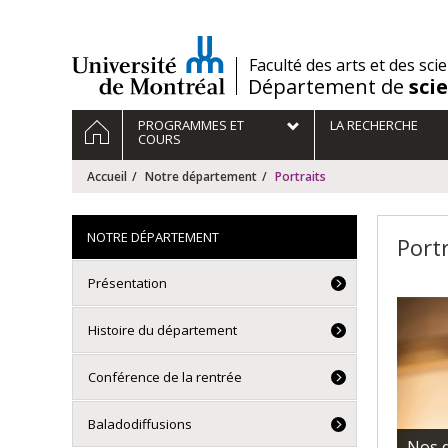
Passer
au
contenu
/
Faculté des arts et des sci
Département de
sci
Navigation
ACCUEIL
PROGRAMMES ET
LA RECHERCHE
principale
COURS
Accueil
Notre département
Portraits
NOTRE DÉPARTEMENT
Port
Présentation
Histoire du département
Conférence de la rentrée
Baladodiffusions
Nos 