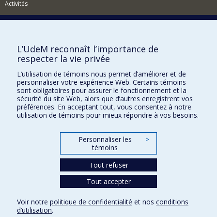
Activités
L’UdeM reconnaît l’importance de
respecter la vie privée
Comment soutenir le Département?
L’utilisation de témoins nous permet d’améliorer et de
BESOIN D'AIDE?
personnaliser votre expérience Web. Certains témoins
sont obligatoires pour assurer le fonctionnement et la
Plan du site
sécurité du site Web, alors que d’autres enregistrent vos
Signaler une erreur
préférences. En acceptant tout, vous consentez à notre
utilisation de témoins pour mieux répondre à vos besoins.
Accessibilité
FACULTÉ DES ARTS ET DES SCIENCES
Personnaliser les
>
témoins
Nos départements et écoles
Tout refuser
Nos centres d'études
Tout accepter
Nos programmes et cours
Voir notre
politique de confidentialité
et nos
conditions
d’utilisation
.
Confidentialité