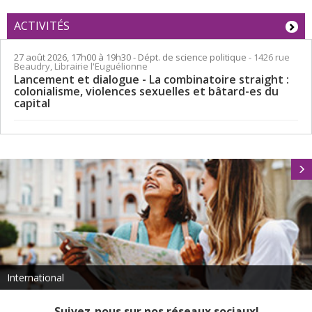
ACTIVITÉS
27 août 2026, 17h00 à 19h30
- Dépt. de science politique
- 1426 rue
Beaudry, Librairie l'Euguélionne
Lancement et dialogue - La combinatoire straight :
colonialisme, violences sexuelles et bâtard-es du
capital
International
Suivez-nous sur nos réseaux sociaux!