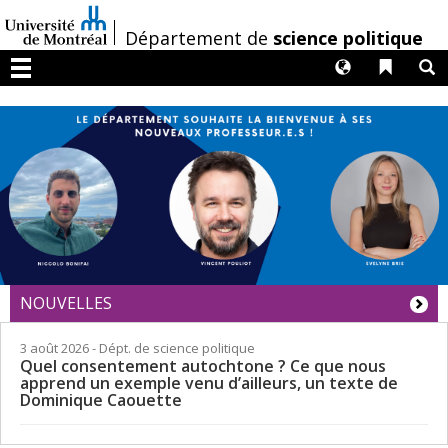
Passer
au
/
Département de
science politique
contenu
Langues
Liens 
R
Menu
NOUVELLES
3 août 2026
- Dépt. de science politique
Quel consentement autochtone ? Ce que nous
apprend un exemple venu d’ailleurs, un texte de
Dominique Caouette