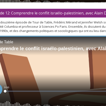
de 12: Comprendre le conflit israélo-palestinien, avec Alain 
douzième épisode de Tour de Table, Frédéric Mérand et Jennifer Welsh sont
sité Columbia et professeur à Sciences Po Paris. Ensemble, ils discutent d
990s, et des changements politiques et sociologiques qui ont eu lieu dans