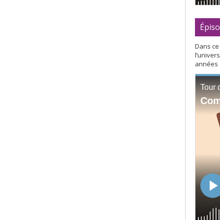
Épiso
Dans ce 
l’univer
années 1