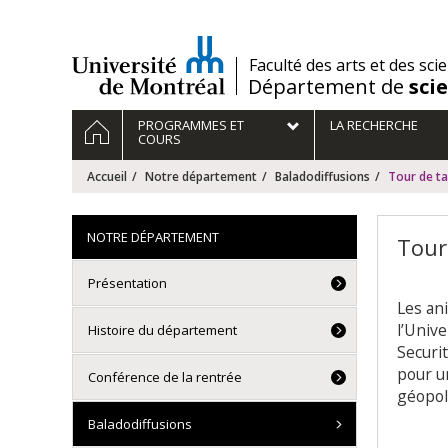
Passer
au
contenu
/
Faculté des arts et des sci
Département de
sci
Navigation
ACCUEIL
PROGRAMMES ET
LA RECHERCHE
principale
COURS
Accueil
Notre département
Baladodiffusions
Tour de ta
NOTRE DÉPARTEMENT
Tour
Présentation
Les an
l’Unive
Histoire du département
Securit
pour u
Conférence de la rentrée
géopol
Baladodiffusions