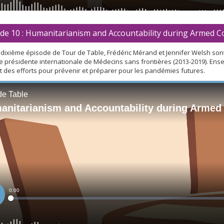
de 10 : Humanitarianism and Accountability during Armed Con
dixième épisode de Tour de Table, Frédéric Mérand et Jennifer Welsh sont 
 présidente internationale de Médecins sans frontières (2013-2019). Ense
 et des efforts pour prévenir et préparer pour les pandémies futures.