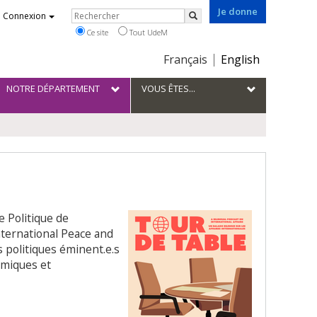
Je donne
Rechercher
Connexion
Rechercher
Ce site
Tout UdeM
Choix
Français
English
de
la
NOTRE DÉPARTEMENT
VOUS ÊTES...
langue
 Politique de
International Peace and
s politiques éminent.e.s
omiques et