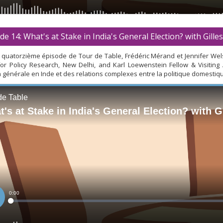
de 14: What's at Stake in India's General Election? with Gille
quatorzième épisode de Tour de Table, Frédéric Mérand et Jennifer Welsh
for Policy Research, New Delhi, and Karl Loewenstein Fellow & Visiting
on générale en Inde et des relations complexes entre la politique domestiq