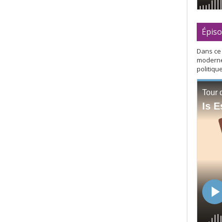
Épiso
Dans ce 
moderne 
politiqu