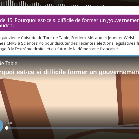
de 15: Pourquoi est-ce si difficile de former un gouvernemen
audeau
quinzième épisode de Tour de Table, Frédéric Mérand et Jennifer Welsh s
es CNRS à Sciences Po pour discuter des récentes élections législatives f
rage à la l’extrême droite, et du futur de la démocratie française.