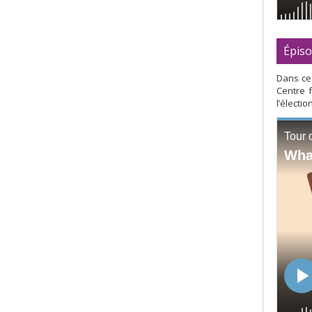
Épiso
Dans ce 
Centre 
l’électi