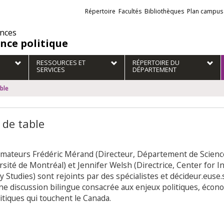
Liens
Répertoire
Facultés
Bibliothèques
Plan campus
externes
ences
ence politique
RESSOURCES ET
RÉPERTOIRE DU
SERVICES
DÉPARTEMENT
ble
 de table
imateurs Frédéric Mérand (Directeur, Département de Science
rsité de Montréal) et Jennifer Welsh (Directrice, Center for 
y Studies) sont rejoints par des spécialistes et décideur.euse.
ne discussion bilingue consacrée aux enjeux politiques, écon
itiques qui touchent le Canada.