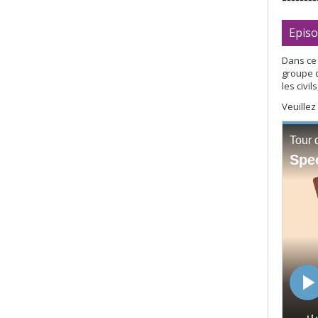
Episo
Dans ce
groupe d
les civi
Veuillez