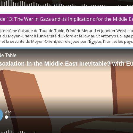
de 13: The War in Gaza and its Implications for the Middle 
treizième épisode de Tour de Table, Frédéric Mérand et Jennifer Welsh so
du Moyen-Orient à l’université d’Oxford et fellow au St Antony’s College
e et la sécurité du Moyen-Orient, du rôle joué par l’Égypte, l’Iran, et les p