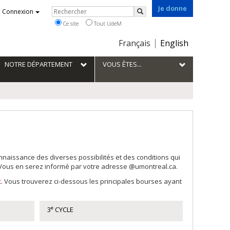
Je donne
Rechercher
Connexion
Rechercher
Ce site
Tout UdeM
Choix
Français
English
de
la
NOTRE DÉPARTEMENT
VOUS ÊTES...
langue
aissance des diverses possibilités et des conditions qui
. Vous en serez informé par votre adresse @umontreal.ca.
t
. Vous trouverez ci-dessous les principales bourses ayant
e
3
CYCLE