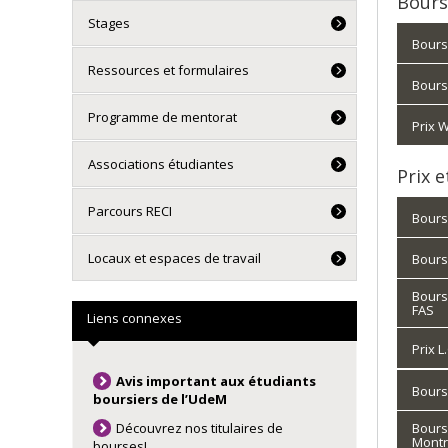
Bours
Stages
Bours
Ressources et formulaires
Bours
Programme de mentorat
Prix 
Associations étudiantes
Prix e
Parcours RECI
Bours
Locaux et espaces de travail
Bourse
Bours
FAS
Liens connexes
Prix 
Avis important aux étudiants
Bours
boursiers de l’UdeM
Découvrez nos titulaires de
Bours
Montr
bourses!