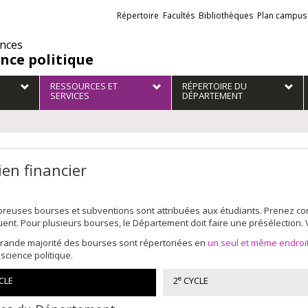
Liens
Répertoire
Facultés
Bibliothèques
Plan campus
externes
ences
ence politique
RESSOURCES ET
RÉPERTOIRE DU
SERVICES
DÉPARTEMENT
ien financier
euses bourses et subventions sont attribuées aux étudiants. Prenez conn
uent. Pour plusieurs bourses, le Département doit faire une présélection
grande majorité des bourses sont répertoriées en
un seul et même endroi
a science politique.
e
CLE
2
CYCLE