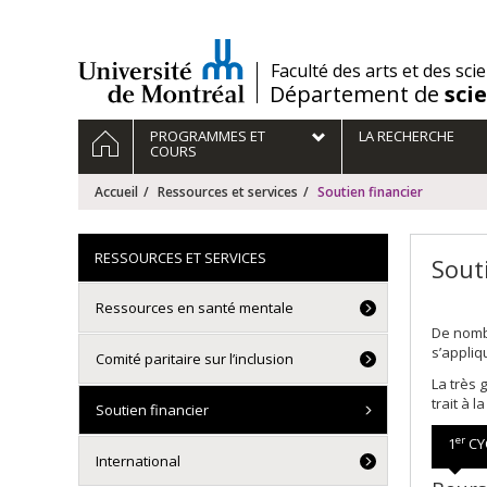
Passer
au
contenu
/
Faculté des arts et des sci
Département de
sci
Navigation
ACCUEIL
PROGRAMMES ET
LA RECHERCHE
principale
COURS
Accueil
Ressources et services
Soutien financier
RESSOURCES ET SERVICES
Sout
Ressources en santé mentale
De nombr
s’appliq
Comité paritaire sur l’inclusion
La très 
trait à l
Soutien financier
er
1
CY
International