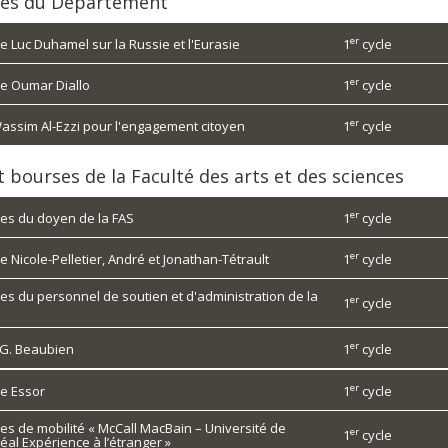
es du Département
er
e Luc Duhamel sur la Russie et l'Eurasie
1
cycle
er
e Oumar Diallo
1
cycle
er
Wassim Al-Ezzi pour l'engagement citoyen
1
cycle
t bourses de la Faculté des arts et des sciences
er
es du doyen de la FAS
1
cycle
er
 Nicole-Pelletier, André et Jonathan-Tétrault
1
cycle
es du personnel de soutien et d'administration de la
er
1
cycle
er
L.G. Beaubien
1
cycle
er
e Essor
1
cycle
es de mobilité « McCall MacBain – Université de
er
1
cycle
éal Expérience à l’étranger »