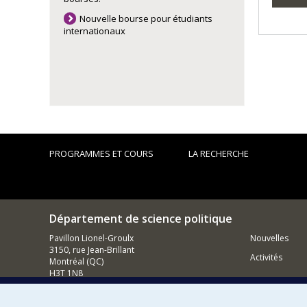
Nouvelle bourse pour étudiants
internationaux
PROGRAMMES ET COURS
LA RECHERCHE
Département de science politique
Pavillon Lionel-Groulx
Nouvelles
3150, rue Jean-Brillant
Activités
Montréal (QC)
H3T 1N8
514 343-6578