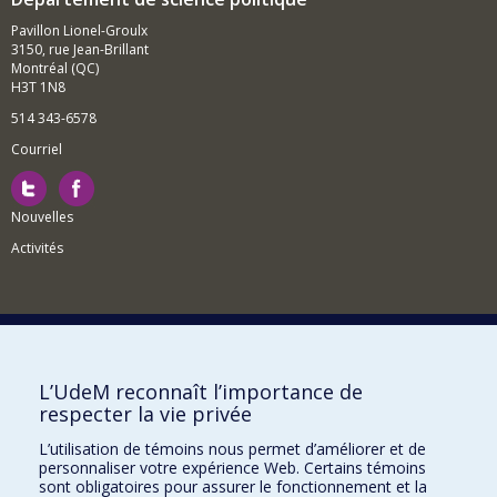
Pavillon Lionel-Groulx
3150, rue Jean-Brillant
Montréal (QC)
H3T 1N8
514 343-6578
Courriel
Nouvelles
Activités
Comment soutenir le Département?
L’UdeM reconnaît l’importance de
respecter la vie privée
BESOIN D'AIDE?
L’utilisation de témoins nous permet d’améliorer et de
Plan du site
personnaliser votre expérience Web. Certains témoins
Signaler une erreur
sont obligatoires pour assurer le fonctionnement et la