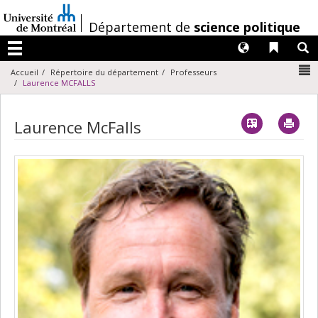
Passer
au
/
Département de
science politique
contenu
Langues
Liens 
R
Menu
N
Accueil
Répertoire du département
Professeurs
Laurence MCFALLS
Vcard
Imp
Laurence McFalls