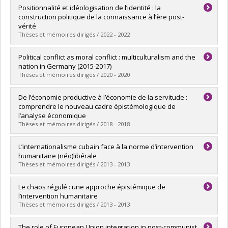
Positionnalité et idéologisation de l’identité : la
construction politique de la connaissance à l’ère post-
vérité
Thèses et mémoires dirigés / 2022 - 2022
Diplômé(e) :
Gratiollet, Théo
Political conflict as moral conflict : multiculturalism and the
Cycle :
Maîtrise
nation in Germany (2015-2017)
Diplôme obtenu :
M. Sc.
Thèses et mémoires dirigés / 2020 - 2020
Lien vers le document dans Papyrus
Diplômé(e) :
Carls, Paul
De l’économie productive à l’économie de la servitude :
Cycle :
Doctorat
comprendre le nouveau cadre épistémologique de
Diplôme obtenu :
Ph. D.
l’analyse économique
Lien vers le document dans Papyrus
Thèses et mémoires dirigés / 2018 - 2018
Diplômé(e) :
Legault Mallette, Carl
L’internationalisme cubain face à la norme d’intervention
Cycle :
Maîtrise
humanitaire (néo)libérale
Diplôme obtenu :
M. Sc.
Thèses et mémoires dirigés / 2013 - 2013
Lien vers le document dans Papyrus
Diplômé(e) :
Grenon, Marie Michèle
Le chaos régulé : une approche épistémique de
Cycle :
Maîtrise
l’intervention humanitaire
Diplôme obtenu :
M. Sc.
Thèses et mémoires dirigés / 2013 - 2013
Lien vers le document dans Papyrus
Diplômé(e) :
St-Paul, Rose-Anne
The role of European Union integration in post-communist