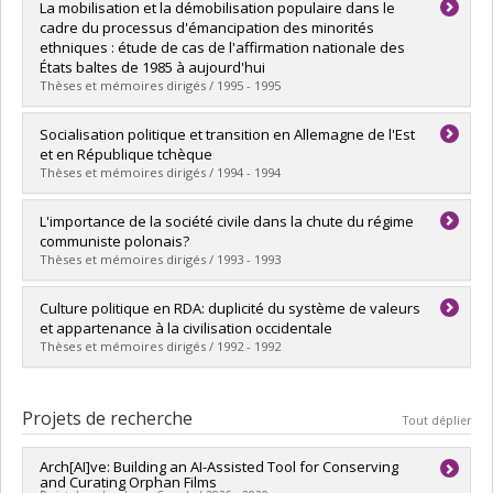
Diplômé(e) :
Boch, Charles-Olivier
La mobilisation et la démobilisation populaire dans le
Cycle :
Maîtrise
cadre du processus d'émancipation des minorités
Diplôme obtenu :
M. Sc.
ethniques : étude de cas de l'affirmation nationale des
Lien vers le document dans Papyrus
États baltes de 1985 à aujourd'hui
Thèses et mémoires dirigés / 1995 - 1995
Diplômé(e) :
Lahaie, Patrick
Socialisation politique et transition en Allemagne de l'Est
Cycle :
Maîtrise
et en République tchèque
Diplôme obtenu :
M. Sc.
Thèses et mémoires dirigés / 1994 - 1994
Lien vers le document dans Papyrus
Diplômé(e) :
Morin, Jacinthe
L'importance de la société civile dans la chute du régime
Cycle :
Maîtrise
communiste polonais?
Diplôme obtenu :
M. Sc.
Thèses et mémoires dirigés / 1993 - 1993
Lien vers le document dans Papyrus
Diplômé(e) :
Vaillancourt, Dany
Culture politique en RDA: duplicité du système de valeurs
Cycle :
Maîtrise
et appartenance à la civilisation occidentale
Diplôme obtenu :
M. Sc.
Thèses et mémoires dirigés / 1992 - 1992
Lien vers le document dans Papyrus
Diplômé(e) :
Labelle, Jean-François
Cycle :
Maîtrise
Projets de recherche
Tout déplier
Diplôme obtenu :
M. Sc.
Lien vers le document dans Papyrus
Arch[AI]ve: Building an AI-Assisted Tool for Conserving
and Curating Orphan Films