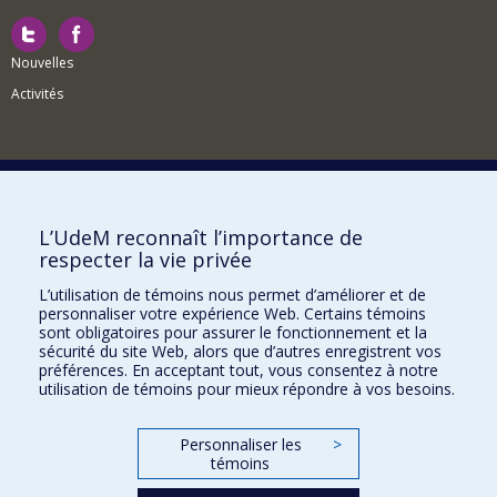
Nouvelles
Activités
Comment soutenir le Département?
L’UdeM reconnaît l’importance de
respecter la vie privée
BESOIN D'AIDE?
L’utilisation de témoins nous permet d’améliorer et de
Plan du site
personnaliser votre expérience Web. Certains témoins
Signaler une erreur
sont obligatoires pour assurer le fonctionnement et la
sécurité du site Web, alors que d’autres enregistrent vos
Accessibilité
préférences. En acceptant tout, vous consentez à notre
utilisation de témoins pour mieux répondre à vos besoins.
FACULTÉ DES ARTS ET DES SCIENCES
Nos départements et écoles
Personnaliser les
>
témoins
Nos centres d'études