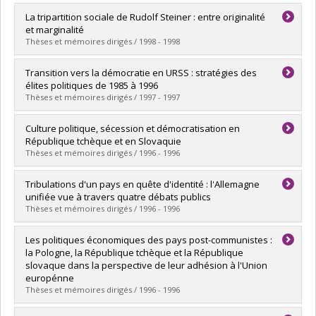
Lien vers le document dans Papyrus
Diplômé(e) :
Tomescu Hatto, Odette
La tripartition sociale de Rudolf Steiner : entre originalité
Cycle :
Maîtrise
et marginalité
Diplôme obtenu :
M. Sc.
Thèses et mémoires dirigés / 1998 - 1998
Lien vers le document dans Papyrus
Diplômé(e) :
Launaz, Philippe
Transition vers la démocratie en URSS : stratégies des
Cycle :
Maîtrise
élites politiques de 1985 à 1996
Diplôme obtenu :
M. Sc.
Thèses et mémoires dirigés / 1997 - 1997
Lien vers le document dans Papyrus
Diplômé(e) :
Caya, Marie-Claude
Culture politique, sécession et démocratisation en
Cycle :
Maîtrise
République tchèque et en Slovaquie
Diplôme obtenu :
M. Sc.
Thèses et mémoires dirigés / 1996 - 1996
Lien vers le document dans Papyrus
Diplômé(e) :
Lemieux, Caroline
Tribulations d'un pays en quête d'identité : l'Allemagne
Cycle :
Maîtrise
unifiée vue à travers quatre débats publics
Diplôme obtenu :
M. Sc.
Thèses et mémoires dirigés / 1996 - 1996
Lien vers le document dans Papyrus
Diplômé(e) :
Moerkerken, Ericka L.
Les politiques économiques des pays post-communistes :
Cycle :
Maîtrise
la Pologne, la République tchèque et la République
Diplôme obtenu :
M. Sc.
slovaque dans la perspective de leur adhésion à l'Union
Lien vers le document dans Papyrus
europénne
Thèses et mémoires dirigés / 1996 - 1996