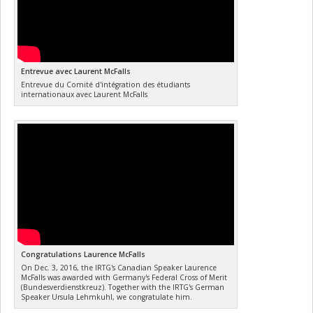
Entrevue avec Laurent McFalls
Entrevue du Comité d'intégration des étudiants
internationaux avec Laurent McFalls
Congratulations Laurence McFalls
On Dec. 3, 2016, the IRTG's Canadian Speaker Laurence
McFalls was awarded with Germany's Federal Cross of Merit
(Bundesverdienstkreuz). Together with the IRTG's German
Speaker Ursula Lehmkuhl, we congratulate him.