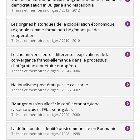
Cycle :
Maîtrise
democratization in Bulgaria and Macedonia
Diplôme obtenu :
M. Sc.
Thèses et mémoires dirigés / 2012 - 2012
Lien vers le document dans Papyrus
Diplômé(e) :
Mitropolitski, Simeon
Les orgines historiques de la coopération économique
Cycle :
Doctorat
régionale comme forme non-hégémonique de
Diplôme obtenu :
Ph. D.
coopération
Lien vers le document dans Papyrus
Thèses et mémoires dirigés / 2010 - 2010
Diplômé(e) :
Augustynek, Dariusz
Le chemin vers l'euro : différentes explications de la
Cycle :
Maîtrise
convergence franco-allemande dans le processus
Diplôme obtenu :
M. Sc.
d'intégration monétaire européen
Lien vers le document dans Papyrus
Thèses et mémoires dirigés / 2004 - 2004
Diplômé(e) :
Jacob, Chloé
Nationalisme post-étatique : le cas corse
Cycle :
Maîtrise
Thèses et mémoires dirigés / 2002 - 2002
Diplôme obtenu :
M. Sc.
Lien vers le document dans Papyrus
Diplômé(e) :
Lapointe, Mathieu
"Manger ou s'en aller" : le conflit ethnorégional
Cycle :
Maîtrise
casamançais et l'État sénégalais
Diplôme obtenu :
M. Sc.
Thèses et mémoires dirigés / 2000 - 2000
Lien vers le document dans Papyrus
Diplômé(e) :
Gasser, Geneviève
La définition de l'identité postcommuniste en Roumanie
Cycle :
Doctorat
Thèses et mémoires dirigés / 1998 - 1998
Diplôme obtenu :
Ph. D.