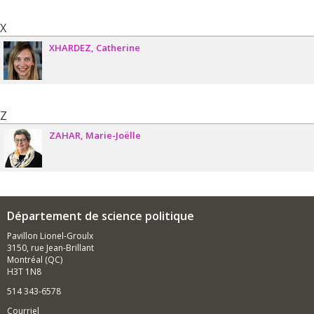
X
XHARDEZ
Catherine
Z
ZAHAR
Marie-Joëlle
Département de science politique
Pavillon Lionel-Groulx
3150, rue Jean-Brillant
Montréal (QC)
H3T 1N8
514 343-6578
Courriel