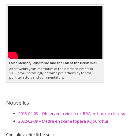
False Memory Syndrome and the Fall of the Berlin Wall
After twenty years memories of the dramatic events in
1989 have increasingly become projections by todays
political actors and commentators.
Nouvelles
2023-04-03 –
Observer la vie en ex-RDA en bas de chez soi
2022-02-09 –
Mettre en scène l’opéra aujourd’hui
Consultez cette fiche sur :