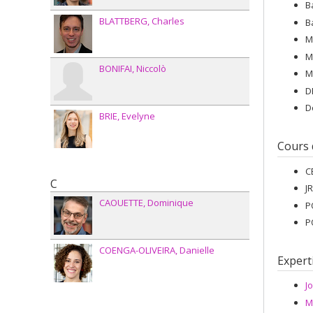
B
BLATTBERG
Charles
B
M
M
BONIFAI
Niccolò
M
D
D
BRIE
Evelyne
Cours
C
C
J
CAOUETTE
Dominique
P
P
COENGA-OLIVEIRA
Danielle
Expert
J
M