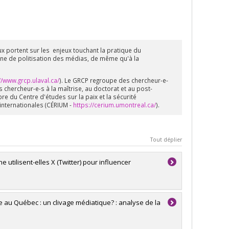
x portent sur les enjeux touchant la pratique du
ne de politisation des médias, de même qu'à la
//www.grcp.ulaval.ca/
). Le GRCP regroupe des chercheur-e-
chercheur-e-s à la maîtrise, au doctorat et au post-
e du Centre d'études sur la paix et la sécurité
internationales (CÉRIUM -
https://cerium.umontreal.ca/
).
Tout déplier
 utilisent-elles X (Twitter) pour influencer
 au Québec : un clivage médiatique? : analyse de la