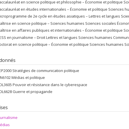
accalauréat en science politique et philosophie – Économie et politique Sc
accalauréat en études internationales – Économie et politique Sciences h
icroprogramme de 2e cycle en études asiatiques – Lettres et langues Sci
aîtrise en science politique – Sciences humaines Sciences sociales Économ
aîtrise en affaires publiques et internationales – Économie et politique 
ESS en journalisme – Droit Lettres et langues Sciences humaines Commun
octorat en science politique – Économie et politique Sciences humaines Sc
 donnés
EP2000 Stratégies de communication politique
RN6102 Médias et politique
OL3605 Pouvoir et résistance dans le cyberespace
OL6628 Guerre et propagande
ises
ournalisme
édias