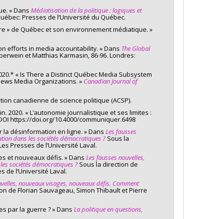
que. » Dans
Médiatisation de la politique : logiques et
alytique de stage)
 Québec: Presses de l’Université du Québec.
ystère » de Québec et son environnement médiatique. »
ion efforts in media accountability. » Dans
The Global
berwein et Matthias Karmasin, 86-96. Londres:
. 2020.* « Is There a Distinct Québec Media Subsystem
 News Media Organizations. »
Canadian Journal of
ation canadienne de science politique (ACSP).
in. 2020. « L’autonomie journalistique et ses limites :
 DOI https://doi.org/10.4000/communiquer.6498
ur la désinformation en ligne. » Dans
Les fausses
tion dans les sociétés démocratiques ?
Sous la
 brésilienne?
es Presses de l’Université Laval.
es et nouveaux défis. » Dans
Les fausses nouvelles,
les sociétés démocratiques ?
Sous la direction de
 de l’Université Laval.
velles, nouveaux visages, nouveaux défis.
Comment
ion de Florian Sauvageau, Simon Thibault et Pierre
 culturelle commune
́es par la guerre ? » Dans
La politique en questions,