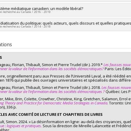
uvellement
es de financement :
FRQSC/Fonds de recherche du Québec - Société et cul
mé(e): De Barrique de Montvalon, Pierre
heur principal :
stème médiatique canadien: un modèle libéral?
Simon Thibault
ammes de subvention :
PVXXXXXX-Programme de recherche sur la désinf
de recherche au Canada / 2016 - 2019
: Maîtrise en science politique Diplôme obtenu: M.sc. (en nomination pour le
es de financement :
FRQSC/Fonds de recherche du Québec - Société et cul
es de financement : FRQSC/Fonds de recherche du Québec - Société et cul
tique de stage)
ammes de subvention :
PV113813-(NP) Soutien à la recherche pour la relè
heur principal :
diatisation du politique: quels acteurs, quels discours et quelles pratique
Simon Thibault
ammes de subvention : PVXXXXXX-(SE) Programme Soutien aux équipes de
me obtenu: M.sc. (2018)
de recherche au Canada / 2014 - 2018
ercheurs :
Frédérick Bastien
,
Colette Brin
,
Tania Gosselin
uvellement
es de financement :
CRSH/Conseil de recherches en sciences humaines 
pagande dans le conflit syrien : au-delà des États, l’apparition d’une multitude d’
heur principal :
Thierry Giasson
ammes de subvention :
PV153480-Subventions de développement Savoir
ercheurs :
Simon Thibault
ations
mé(e): Gauthier, Jules
es de financement : FRQSC/Fonds de recherche du Québec - Société et cu
: Maîtrise en science politique
Programme Soutien aux équipes de recherche - Stade de développement 
S
me obtenu: M.sc. (2018)
eau, Florian, Thibault, Simon et Pierre Trudel (dir.). 2019.*
Les fausses nouv
iner la valeur de l’information dans les sociétés démocratiques?
Paris: Les Édit
listes et relationnistes, au-delà de la relation amour-haine, les dessous d’une bata
re à Montréal
ivre, originellement paru aux Presses de l’Université Laval, a été réédité
 en 1876 qui publie des ouvrages universitaires et spécialisés dans différe
mé(e): Mauvieux, Simon
eau, Florian, Thibault, Simon et Pierre Trudel (dir.). 2018.
Les fausses nouvel
iner la valeur de l’information dans les sociétés démocratiques ?
Québec: Les Pre
: Maîtrise en science politique Diplôme obtenu: M.sc. (lauréat du prix Brigi
)tique
, Mike, Brin, Colette, Crowther, Christine, King, Gretchen, Salamon, Errol et
ng Theory and Practice for Democratic Media Strategies in Canada.
Toronto: Uni
me obtenu: M.sc. (2017)
on), 336 p.
lligence artificielle et ses manifestations sur Internet
CLES AVEC COMITÉ DE LECTURE ET CHAPITRES DE LIVRES
ult, Simon. 2024. « La désinformation en ligne: au-delà des croyances, quel
é(e): Vallespir, Lisa
que : logiques et pratiques.
Sous la direction de Mireille Lalancette et Frédéri
ébec.
: Maîtrise en science politique