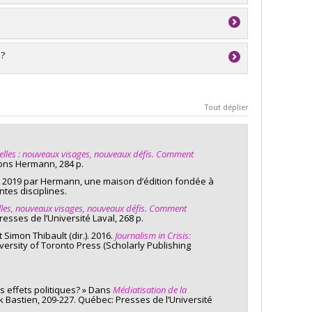
ture (FQRSC)
ormation
 prix Brigitte-Schroeder 2020 pour le meilleur rapport
ture (FQRSC)
ture (FQRSC)
ve professorale
s?
 recherche - Stade de développement :
du Canada
acteurs
Tout déplier
lture (FQRSC). Programmes de subvention : PVXXXXXX-
: Fonctionnement
elles : nouveaux visages, nouveaux défis.
Comment
ions Hermann, 284 p.
ille pour le contrôle de l’information sous l’administration
 en 2019 par Hermann, une maison d’édition fondée à
ntes disciplines.
les, nouveaux visages, nouveaux défis.
Comment
sses de l’Université Laval, 268 p.
tte-Schroeder 2018 pour le meilleur rapport analytique de
 Simon Thibault (dir.). 2016.
Journalism in Crisis:
versity of Toronto Press (Scholarly Publishing
s effets politiques? » Dans
Médiatisation de la
ck Bastien, 209-227. Québec: Presses de l’Université