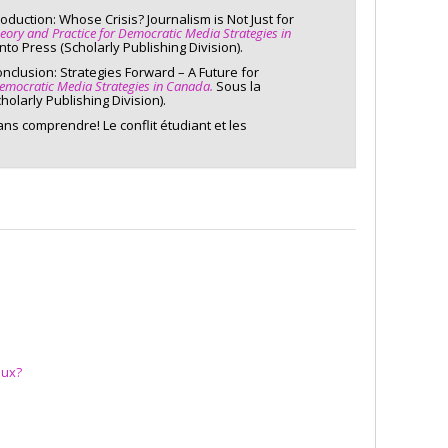
roduction: Whose Crisis? Journalism is Not Just for
heory and Practice for Democratic Media Strategies in
nto Press (Scholarly Publishing Division).
onclusion: Strategies Forward – A Future for
 Democratic Media Strategies in Canada.
Sous la
holarly Publishing Division).
ans comprendre! Le conflit étudiant et les
aux?