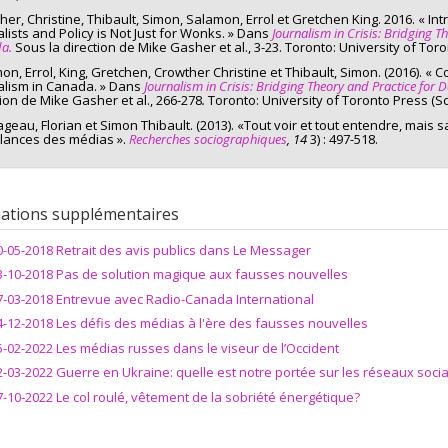
: Maîtrise en études internationales
her, Christine, Thibault, Simon, Salamon, Errol et Gretchen King. 2016. « Int
alists and Policy is Not Just for Wonks. » Dans
Journalism in Crisis: Bridging T
me obtenu: M.sc. (2016)
a.
Sous la direction de Mike Gasher et al., 3-23. Toronto: University of Toro
on, Errol, King, Gretchen, Crowther Christine et Thibault, Simon. (2016). « C
alism in Canada. » Dans
Journalism in Crisis: Bridging Theory and Practice for
tion de Mike Gasher et al., 266-278
.
Toronto: University of Toronto Press (Sc
geau, Florian et Simon Thibault. (2013). «Tout voir et tout entendre, mais s
llances des médias ».
Recherches sociographiques
, 14
3) : 497-518.
ations supplémentaires
0-05-2018 Retrait des avis publics dans Le Messager
3-10-2018 Pas de solution magique aux fausses nouvelles
7-03-2018 Entrevue avec Radio-Canada International
4-12-2018 Les défis des médias à l'ère des fausses nouvelles
5-02-2022 Les médias russes dans le viseur de l’Occident
2-03-2022 Guerre en Ukraine: quelle est notre portée sur les réseaux soci
7-10-2022 Le col roulé, vêtement de la sobriété énergétique?