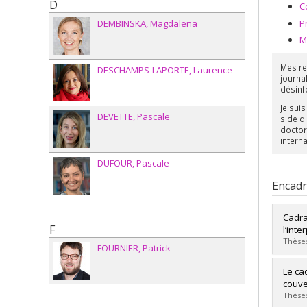
D
C
P
DEMBINSKA
Magdalena
M
Mes re
DESCHAMPS-LAPORTE
Laurence
journa
désinf
Je sui
DEVETTE
Pascale
s de d
doctor
interna
DUFOUR
Pascale
Encad
Cadra
F
l’inte
Thèses
FOURNIER
Patrick
Diplô
Le ca
Cycle
couve
Dipl
Thèses
Lien 