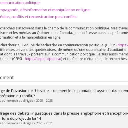
ommunication politique
ropagande, désinformation et manipulation en ligne
édias, conflits et reconstruction post-conflits
cherches s’inscrivent dans le champ de la communication politique. Mes travau
lisme et les médias au Québec et au Canada. Je m'intéresse aussi au phénomè
ormation et à la manipulation en ligne.
s chercheur au Groupe de recherche en communication politique (GRCP -
https:
ifférentes universités québécoises, de même qu'une quarantaine d'étudiant-e-s 
at dont les travaux portent sur la communication politique. Je suis aussi membr
tionale (CEPSI -
https://cepsi-cipss.ca/
) et du Centre d'études et de recherches 
rement
ge de l’invasion de l’Ukraine : comment les diplomaties russe et ukrainienne
rprétation du conflit ?
 et mémoires dirigés / 2025 - 2025
mé(e) :
Gariépy, Mathieu
drage des débats linguistiques dans la presse anglophone et francophone
 :
Maîtrise
rture du projet de loi 14
ôme obtenu :
M. Sc.
 et mémoires dirigés / 2021 - 2021
vers le document dans Papyrus