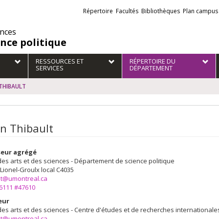
Liens
Répertoire
Facultés
Bibliothèques
Plan campus
externes
ences
ence politique
RESSOURCES ET
RÉPERTOIRE DU
SERVICES
DÉPARTEMENT
THIBAULT
n Thibault
seur agrégé
des arts et des sciences - Département de science politique
 Lionel-Groulx
local C4035
ult@umontreal.ca
-6111 #47610
eur
des arts et des sciences - Centre d'études et de recherches internationale
ult@umontreal.ca