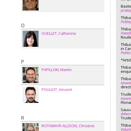
Basti
Diplô
prati
Radio-
Thiba
Politi
O
Diplo
Thiba
Handb
OUELLET
Catherine
Cycle
Routl
Diplô
Thiba
in Ca
Radio-
Politi
Diplo
*Arti
P
Thibau
Cycle
PAPILLON
Martin
enquê
Diplô
Thiba
nouvel
Les Je
direc
POULIOT
Vincent
Diplo
Trude
nouvea
Cycle
Flori
Sauva
Diplô
déterm
R
Trudel
Montré
Thibau
ROTHMAYR ALLISON
Christine
Diplo
Volum