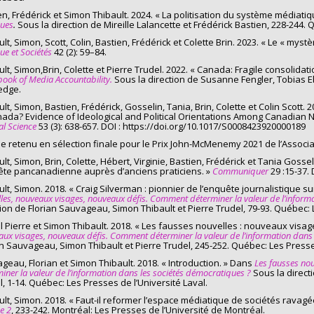
en, Frédérick et Simon Thibault. 2024. « La politisation du système médiati
me obtenu: M.sc. (2017
-
prix Brigitte-Schroeder pour le meilleur rapport an
ques
.
Sous la direction de Mireille Lalancette et Frédérick Bastien, 228-244.
Canada, entre information et divertissement : pourquoi choisir?
ult, Simon, Scott, Colin, Bastien, Frédérick et Colette Brin. 2023. « Le « m
que et Sociétés
42 (2): 59–84.
mé(e): Bargain, Héloïse
ult, Simon,Brin, Colette et Pierre Trudel. 2022. « Canada: Fragile consolidat
ook of Media Accountability.
Sous la direction de Susanne Fengler, Tobias E
: Maîtrise en science politique
edge.
me obtenu: M.sc. (2016)
ult, Simon, Bastien, Frédérick, Gosselin, Tania, Brin, Colette et Colin Scott
nada? Evidence of Ideological and Political Orientations Among Canadian
Canada Première ou le mythe de l’enfant prodigue
cal Science
53 (3): 638-657. DOI : https://doi.org/10.1017/S0008423920000189
mé(e): Faugère, Félicie
cle retenu en sélection finale pour le Prix John-McMenemy 2021 de l’Associ
lt, Simon, Brin, Colette, Hébert, Virginie, Bastien, Frédérick et Tania Gossel
: Maîtrise en science politique
te pancanadienne auprès d’anciens praticiens. »
Communiquer
29 :15-37.
me obtenu: M.sc. (2016)
ult, Simon. 2018. « Craig Silverman : pionnier de l’enquête journalistique s
les, nouveaux visages, nouveaux défis.
Comment déterminer la valeur de l’informa
ux olympiques au Brésil – Rio 2016 : une opportunité ou un risque pour l’économie
tion de Florian Sauvageau, Simon Thibault et Pierre Trudel, 79-93. Québec: L
mé(e): Rocha, Alexandre
l Pierre et Simon Thibault. 2018. « Les fausses nouvelles : nouveaux visag
ux visages, nouveaux défis.
Comment déterminer la valeur de l’information dans 
: Maîtrise en études internationales
an Sauvageau, Simon Thibault et Pierre Trudel, 245-252. Québec: Les Presses
geau, Florian et Simon Thibault. 2018. « Introduction. » Dans
Les fausses nou
me obtenu: M.sc. (2016)
iner la valeur de l’information dans les sociétés démocratiques ?
Sous la direct
, 1-14. Québec: Les Presses de l’Université Laval.
al, métropole culturelle – questionnements autour de la formation d’une identité
lt, Simon. 2018. « Faut-il reformer l’espace médiatique de sociétés ravage
mé(e): Côté, Anne-Sarah
e 2
, 233-242. Montréal: Les Presses de l’Université de Montréal.