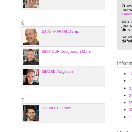
Cycle
Crowt
Journ
Diplô
Canad
Salam
S
Journ
direc
SAINT-MARTIN
Denis
Sauva
défai
SEYMOUR
Lee Joseph Mars
Inform
SIMARD
Augustin
1
1
0
0
T
2
THIBAULT
Simon
0
1