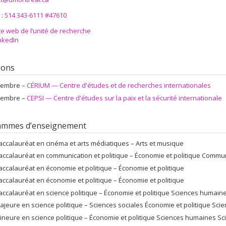
 :
514 343-6111 #47610
te web de l’unité de recherche
nkedIn
tions
embre –
CÉRIUM — Centre d'études et de recherches internationales
embre –
CEPSI — Centre d'études sur la paix et la sécurité internationale
ammes d’enseignement
accalauréat en cinéma et arts médiatiques – Arts et musique
accalauréat en communication et politique – Économie et politique Commu
accalauréat en économie et politique – Économie et politique
accalauréat en économie et politique – Économie et politique
accalauréat en science politique – Économie et politique Sciences humain
ajeure en science politique – Sciences sociales Économie et politique Sc
ineure en science politique – Économie et politique Sciences humaines Sc