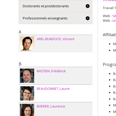
Doctorants et postdoctorants
Travail 1
Web :
Si
Professionnels-enseignants
Web :
Li
A
Affilia
AREL-BUNDOCK
Vincent
M
M
B
Progr
BASTIEN
Frédérick
B
B
B
BEAUDONNET
Laurie
B
B
M
BHERER
Laurence
M