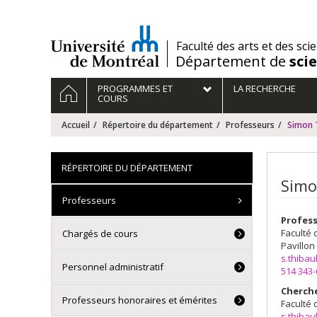
Passer
au
contenu
/
Faculté des arts et des sci
Département de
sci
Navigation
ACCUEIL
PROGRAMMES ET
LA RECHERCHE
principale
COURS
Accueil
Répertoire du département
Professeurs
Simon 
RÉPERTOIRE DU DÉPARTEMENT
Simo
Professeurs
Profes
Faculté 
Chargés de cours
Pavillon
s.thiba
Personnel administratif
514 343
Cherch
Professeurs honoraires et émérites
Faculté 
s.thiba