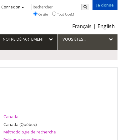
Je donne
Rechercher
Connexion
Rechercher
Ce site
Tout UdeM
Choix
Français
English
de
la
NOTRE DÉPARTEMENT
VOUS ÊTES...
langue
Canada
Canada (Québec)
Méthodologie de recherche
Politique canadienne