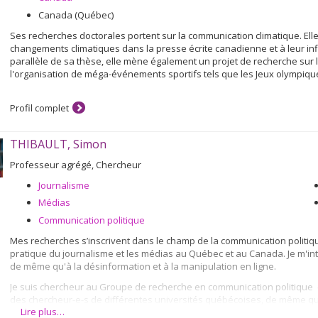
Canada (Québec)
Ses recherches doctorales portent sur la communication climatique. El
changements climatiques dans la presse écrite canadienne et à leur infl
parallèle de sa thèse, elle mène également un projet de recherche sur
l'organisation de méga-événements sportifs tels que les Jeux olympiqu
Profil complet
THIBAULT, Simon
Professeur agrégé, Chercheur
Journalisme
Médias
Communication politique
Mes recherches s’inscrivent dans le champ de la communication politiq
pratique du journalisme et les médias au Québec et au Canada. Je m'i
de même qu'à la désinformation et à la manipulation en ligne.
Je suis chercheur au Groupe de recherche en communication politique
des chercheur-e-s de différentes universités québécoises, de même qu
Lire plus…
maîtrise, au doctorat et au post-doctorat dont les travaux portent sur 