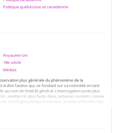
Politique québécoise et canadienne
Royaume-Uni
18e siècle
Médias
’observation plus générale du phénomène de la
st-à-dire l’acteur qui, se fondant sur sa notoriété en tant
 au nom de l’intérêt général. L’interrogation porte plus
ccès, semble-t-il, plus facile dans certaines sociétés comme
 sociologie politique historique, je tente d’identifier les
ifférence, étant entendu que les apparences sont parfois
s et plus efficaces que le laisse croire les mass medias. À
e
iétés dès le XVIII
, moment où le processus de