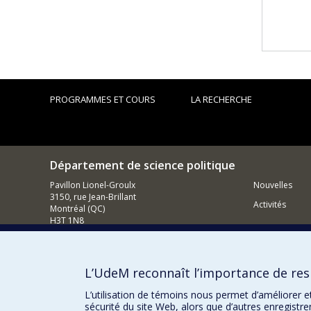
PROGRAMMES ET COURS
LA RECHERCHE
Département de science politique
Pavillon Lionel-Groulx
Nouvelles
3150, rue Jean-Brillant
Activités
Montréal (QC)
H3T 1N8
514 343-6578
Courriel
L’UdeM reconnaît l’importance de resp
Comment so
L’utilisation de témoins nous permet d’améliorer e
sécurité du site Web, alors que d’autres enregistr