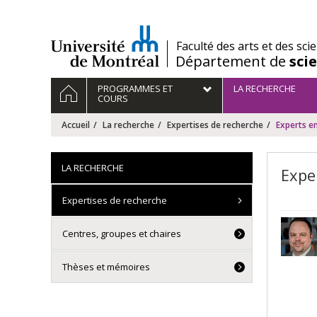
Passer
au
contenu
/
Faculté des arts et des sci
Département de
sci
Navigation
ACCUEIL
PROGRAMMES ET
LA RECHERCHE
principale
COURS
Accueil
La recherche
Expertises de recherche
Experts en
LA RECHERCHE
Expe
Expertises de recherche
Centres, groupes et chaires
Thèses et mémoires