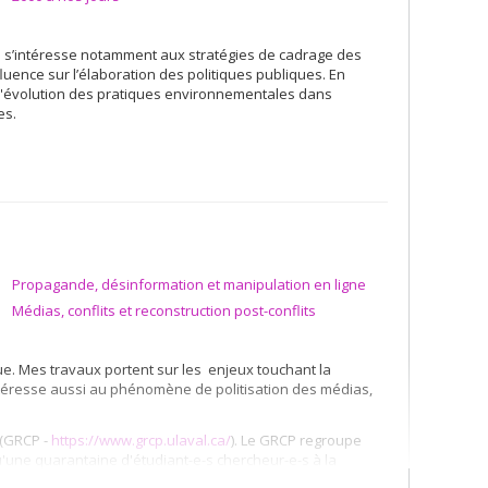
le s’intéresse notamment aux stratégies de cadrage des
uence sur l’élaboration des politiques publiques. En
 l'évolution des pratiques environnementales dans
es.
Propagande, désinformation et manipulation en ligne
Médias, conflits et reconstruction post-conflits
ue. Mes travaux portent sur les enjeux touchant la
ntéresse aussi au phénomène de politisation des médias,
 (GRCP -
https://www.grcp.ulaval.ca/
). Le GRCP regroupe
'une quarantaine d'étudiant-e-s chercheur-e-s à la
la communication politique. Je suis aussi membre du Centre