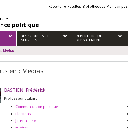
Liens
Répertoire
Facultés
Bibliothèques
Plan campus
externes
ences
ence politique
RESSOURCES ET
RÉPERTOIRE DU
SERVICES
DÉPARTEMENT
 : Médias
rts en : Médias
BASTIEN, Frédérick
Professeur titulaire
Communication politique
Élections
Journalisme
Médias