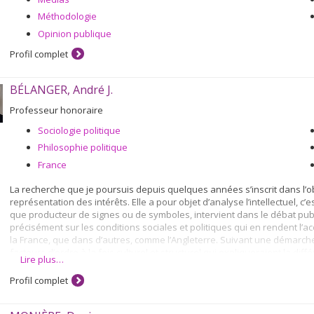
Méthodologie
Opinion publique
Profil complet
BÉLANGER, André J.
Professeur honoraire
Sociologie politique
Philosophie politique
France
La recherche que je poursuis depuis quelques années s’inscrit dans l
représentation des intérêts. Elle a pour objet d’analyse l’intellectuel, c’e
que producteur de signes ou de symboles, intervient dans le débat public
précisément sur les conditions sociales et politiques qui en rendent l’a
la France, que dans d’autres, comme l’Angleterre. Suivant une démarche de
facteurs d’ordre à la fois culturel et structurel qui expliqueraient la d
Lire plus…
trompeuses : l’influence peut s’exercer suivant des réseaux plus discret
cette fin, l’analyse observe cette réalité qui s’exprime dans ces deux soc
Profil complet
sécularisation est bien engagé.