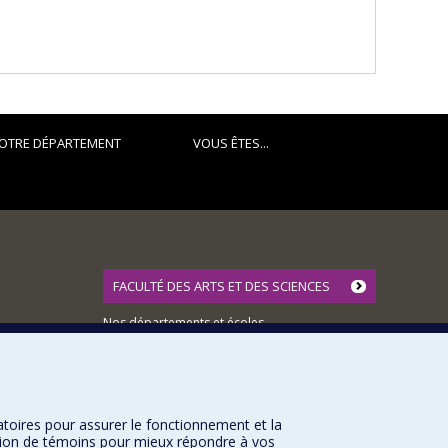
pss.ca/
) et du Centre d'études et de recherches
OTRE DÉPARTEMENT
VOUS ÊTES...
FACULTÉ DES ARTS ET DES SCIENCES
Nos départements et écoles
Nos centres d'études
Nos programmes et cours
atoires pour assurer le fonctionnement et la
sation de témoins pour mieux répondre à vos