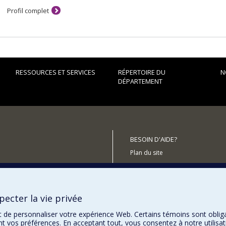
d'études sur la paix et la sécurité internationale (CEPSI -
https://cepsi-ci
Profil complet
internationales (CÉRIUM -
https://cerium.umontreal.ca/
).
RESSOURCES ET SERVICES
RÉPERTOIRE DU
N
DÉPARTEMENT
BESOIN D'AIDE?
Plan du site
Signaler une erreur
Accessibilité
ecter la vie privée
utenir le Département?
t de personnaliser votre expérience Web. Certains témoins sont oblig
ent vos préférences. En acceptant tout, vous consentez à notre utili