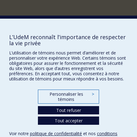
Comment soutenir le Département?
BESOIN D'AIDE?
L’UdeM reconnaît l’importance de respecter
Plan du site
la vie privée
Signaler une erreur
L’utilisation de témoins nous permet d’améliorer et de
personnaliser votre expérience Web. Certains témoins sont
Accessibilité
obligatoires pour assurer le fonctionnement et la sécurité
du site Web, alors que d’autres enregistrent vos
FACULTÉ DES ARTS ET DES SCIENCES
préférences. En acceptant tout, vous consentez à notre
utilisation de témoins pour mieux répondre à vos besoins.
Nos départements et écoles
Nos centres d'études
Personnaliser les
>
Nos programmes et cours
témoins
Tout refuser
Confidentialité
Tout accepter
Conditions d’utilisation
Paramètres des témoins
Voir notre
politique de confidentialité
et nos
conditions
Université de