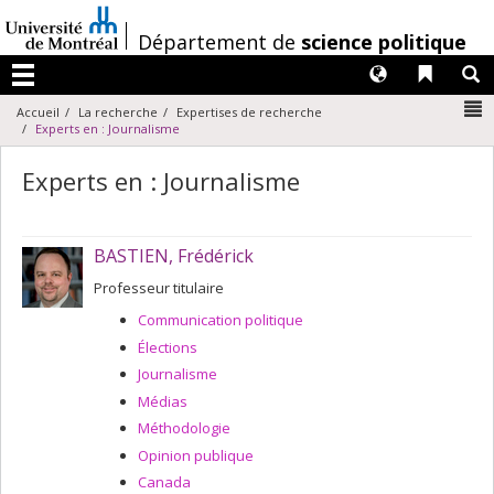
Passer
au
/
Département de
science politique
contenu
Langues
Liens 
R
Menu
N
Accueil
La recherche
Expertises de recherche
Experts en : Journalisme
Experts en : Journalisme
BASTIEN, Frédérick
Professeur titulaire
Communication politique
Élections
Journalisme
Médias
Méthodologie
Opinion publique
Canada