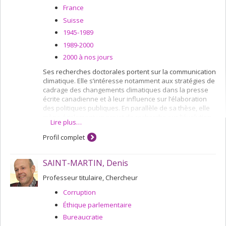
France
Suisse
1945-1989
1989-2000
2000 à nos jours
Ses recherches doctorales portent sur la communication
climatique. Elle s’intéresse notamment aux stratégies de
cadrage des changements climatiques dans la presse
écrite canadienne et à leur influence sur l’élaboration
des politiques publiques. En parallèle de sa thèse, elle
mène également un projet de recherche sur l'évolution
Lire plus…
des pratiques environnementales dans l'organisation
de méga-événements sportifs tels que les Jeux
Profil complet
olympiques.
SAINT-MARTIN, Denis
Professeur titulaire, Chercheur
Corruption
Éthique parlementaire
Bureaucratie