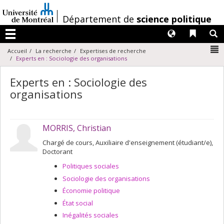
Passer
au
/
Département de
science politique
contenu
Langues
Liens 
R
Menu
N
Accueil
La recherche
Expertises de recherche
Experts en : Sociologie des organisations
Experts en : Sociologie des
organisations
MORRIS, Christian
Chargé de cours, Auxiliaire d'enseignement (étudiant/e),
Doctorant
Politiques sociales
Sociologie des organisations
Économie politique
État social
Inégalités sociales