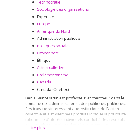
Technocratie
Sociologie des organisations
Expertise
Europe
Amérique du Nord
Administration publique
Politiques sociales
Citoyenneté
Éthique
Action collective
Parlementarisme
Canada
Canada (Québec)
Denis Saint-Martin est professeur et chercheur dans le
domaine de l’administration et des politiques publiques.
Ses travaux s’intéressent aux institutions de l'action
collective et aux dilemmes produits lorsque la poursuite
rationnelle d’intérêts individuels conduit à des résultats
irrationnels sur le plan collectif. Ses projets actuels
Lire plus…
portent sur les problèmes de l’autorégulation