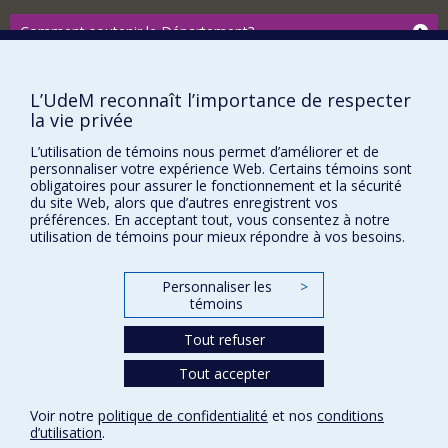
Comment soutenir le Département?
BESOIN D'AIDE?
Plan du site
L’UdeM reconnaît l’importance de respecter
la vie privée
Signaler une erreur
Accessibilité
L’utilisation de témoins nous permet d’améliorer et de
personnaliser votre expérience Web. Certains témoins sont
obligatoires pour assurer le fonctionnement et la sécurité
FACULTÉ DES ARTS ET DES SCIENCES
du site Web, alors que d’autres enregistrent vos
préférences. En acceptant tout, vous consentez à notre
Nos départements et écoles
utilisation de témoins pour mieux répondre à vos besoins.
Nos centres d'études
Nos programmes et cours
Personnaliser les
>
témoins
Tout refuser
Confidentialité
Conditions d’utilisation
Tout accepter
Paramètres des témoins
Université de
Voir notre
politique de confidentialité
et nos
conditions
Montréal
d’utilisation
.