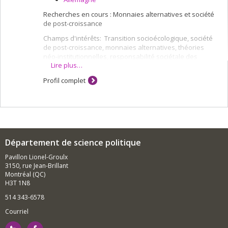
Recherches en cours : Monnaies alternatives et société
de post-croissance
Champs d'intérêts: Transition socioécologique, société
de post-croissance, monnaies alternatives, théories
néo-institutionnelles, responsabilité sociétale des
Lire plus…
entreprises, régulation transnationale des entreprises,
ISO 26000, FSC
Profil complet
Département de science politique
Pavillon Lionel-Groulx
3150, rue Jean-Brillant
Montréal (QC)
H3T 1N8
514 343-6578
Courriel