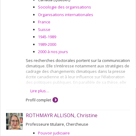
Sociologie des organisations
Organisations internationales
France
Suisse
1945-1989
1989-2000
2000 à nos jours
Ses recherches doctorales portent sur la communication
climatique. Elle s’intéresse notamment aux stratégies de
cadrage des changements climatiques dans la presse
écrite canadienne et à leur influence sur l’élaboration
des politiques publiques. En parallèle de sa thèse, elle
mène également un projet de recherche sur l'évolution
Lire plus…
des pratiques environnementales dans l'organisation
de méga-événements sportifs tels que les Jeux
Profil complet
olympiques.
ROTHMAYR ALLISON, Christine
Professeure titulaire, Chercheuse
Pouvoir judiciaire