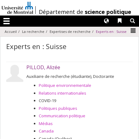
Passer
au
/
Département de
science politique
contenu
Langues
Liens 
R
Menu
N
Accueil
La recherche
Expertises de recherche
Experts en : Suisse
Experts en : Suisse
PILLOD, Alizée
Auxiliaire de recherche (étudiante), Doctorante
Politique environnementale
Relations internationales
COVID-19
Politiques publiques
Communication politique
Médias
Canada
Canada (Québec)