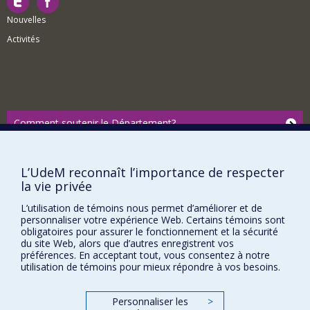
Nouvelles
Activités
Comment soutenir le Département?
BESOIN D'AIDE?
Plan du site
L’UdeM reconnaît l’importance de respecter
la vie privée
Signaler une erreur
Accessibilité
L’utilisation de témoins nous permet d’améliorer et de
personnaliser votre expérience Web. Certains témoins sont
FACULTÉ DES ARTS ET DES SCIENCES
obligatoires pour assurer le fonctionnement et la sécurité
du site Web, alors que d’autres enregistrent vos
préférences. En acceptant tout, vous consentez à notre
Nos départements et écoles
utilisation de témoins pour mieux répondre à vos besoins.
Nos centres d'études
Nos programmes et cours
Personnaliser les
>