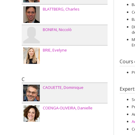
B
BLATTBERG
Charles
C
B
D
BONIFAI
Niccolò
d
M
E
BRIE
Evelyne
Cours
P
C
CAOUETTE
Dominique
Expert
S
P
COENGA-OLIVEIRA
Danielle
A
A
C