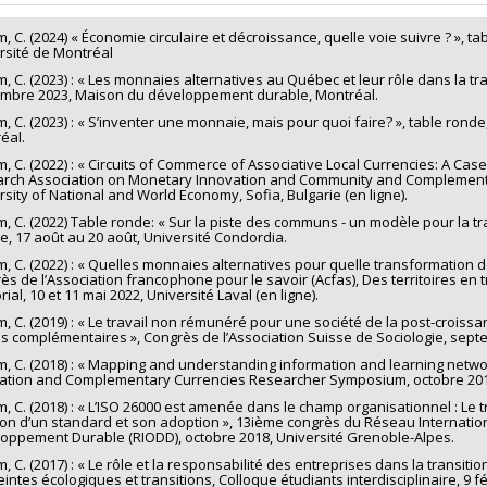
, C. (2024) « Économie circulaire et décroissance, quelle voie suivre ? », t
rsité de Montréal
, C. (2023) : « Les monnaies alternatives au Québec et leur rôle dans la tra
mbre 2023, Maison du développement durable, Montréal.
, C. (2023) : « S’inventer une monnaie, mais pour quoi faire? », table rond
éal.
, C. (2022) : « Circuits of Commerce of Associative Local Currencies: A Cas
rch Association on Monetary Innovation and Community and Complementar
rsity of National and World Economy, Sofia, Bulgarie (en ligne).
, C. (2022) Table ronde: « Sur la piste des communs - un modèle pour la tran
, 17 août au 20 août, Université Condordia.
, C. (2022) : « Quelles monnaies alternatives pour quelle transformation de
ès de l’Association francophone pour le savoir (Acfas), Des territoires en 
orial, 10 et 11 mai 2022, Université Laval (en ligne).
, C. (2019) : « Le travail non rémunéré pour une société de la post-crois
es complémentaires », Congrès de l’Association Suisse de Sociologie, sept
, C. (2018) : « Mapping and understanding information and learning network
ation and Complementary Currencies Researcher Symposium, octobre 2018
, C. (2018) : « L’ISO 26000 est amenée dans le champ organisationnel : Le tr
ion d’un standard et son adoption », 13ième congrès du Réseau Internation
oppement Durable (RIODD), octobre 2018, Université Grenoble-Alpes.
 C. (2017) : « Le rôle et la responsabilité des entreprises dans la transitio
intes écologiques et transitions, Colloque étudiants interdisciplinaire, 9 f