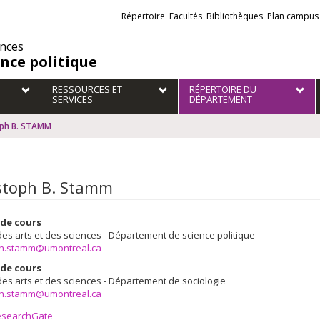
Liens
Répertoire
Facultés
Bibliothèques
Plan campus
externes
ences
ence politique
RESSOURCES ET
RÉPERTOIRE DU
SERVICES
DÉPARTEMENT
oph B. STAMM
stoph B. Stamm
de cours
des arts et des sciences - Département de science politique
ph.stamm@umontreal.ca
de cours
des arts et des sciences - Département de sociologie
ph.stamm@umontreal.ca
esearchGate