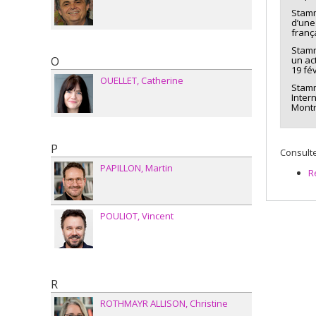
Stamm
d’une
franç
Stamm
O
un ac
19 fé
OUELLET
Catherine
Stamm,
Inter
Montr
P
Consulte
PAPILLON
Martin
R
POULIOT
Vincent
R
ROTHMAYR ALLISON
Christine