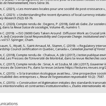
es de l’environnement,
Hors-Série 36.
, C. (2021), « Les monnaies locales pour une société de post-croissance »
, C. (2021) : « Understanding the recent dynamics of local currency initiati
ncy Research
25(2): 63-76.
, C. (2020), Compte rendu de : Degens, P. (2018),
Geld als Gabe. Zur sozialen
g, dans la
Revue Suisse de sociologie
, Volume 45, numéro 1.
 C. (2019) : « ISO 26000 Gets Taken Around : Diffusion Work as Crucial Lin
 A. (ed)
Corporate Social Responsibility and Corporate Change
.
Institutional and
s vol 57. Springer, Cham.
lbaum, S., Wyatt, S., Saint-Arnaud, M., Stamm, C. (2019) : « Regulatory inter
rdship Council certification in Quebec, Canada »,
Canadian Journal of Forest
 C. (2018), Compte rendu de : Chaloux, A. (dir.) (2017),
L’action publique envi
éal, Les Presses de l’Université de Montréal, dans la revue
Recherches soc
 C. (2017), Compte rendu de : Sinaï, A. et Szuba, M. (dir.) (2017),
Gouverner la
resses de Sciences Po, dans la revue
Lectures
https://lectures.revues.org/
 C. (2015) : « Si la transition écologique avait lieu... Une prospective socio
nsabilité des entreprises »,
Revue de l’organisation responsable
10 (2) : 7587.
, C. (2015) : « Construction et légitimation initiales des standards transna
s intentionnelles et contraintes institutionnelles »,
Études internationales
46 
nications