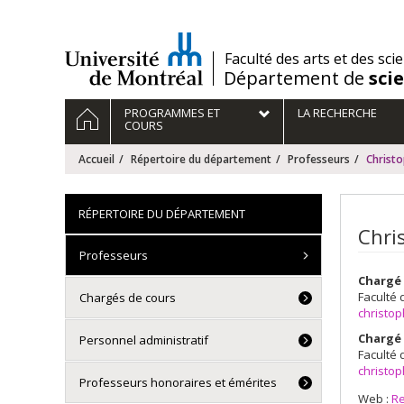
Passer
au
contenu
/
Faculté des arts et des sci
Département de
sci
Navigation
ACCUEIL
PROGRAMMES ET
LA RECHERCHE
principale
COURS
Accueil
Répertoire du département
Professeurs
Christ
RÉPERTOIRE DU DÉPARTEMENT
Chri
Professeurs
Chargé 
Faculté 
Chargés de cours
christo
Chargé 
Personnel administratif
Faculté 
christo
Professeurs honoraires et émérites
Web :
R