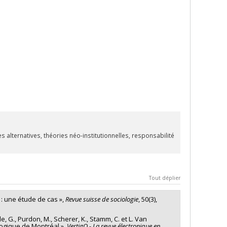
alternatives, théories néo-institutionnelles, responsabilité
Tout déplier
 : une étude de cas »,
Revue suisse de sociologie
, 50(3),
lle, G., Purdon, M., Scherer, K., Stamm, C. et L. Van
logique de Montréal »,
VertigO - La revue électronique en