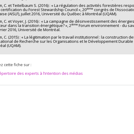
, C. et Teitelbaum S. (2016) : « La régulation des activités forestières resp
ième
 certification du Forest Stewardship Council », 20
congrès de l’Associati
aise (AISLF), juillet 2016, Université du Québec à Montréal (UQAM).
, C. et Voyer, J. (2016) : « La campagne de désinvestissement des énergi
ième
teur dans la transition énergétique? », 2
Forum environnement - du savoir
vrier 2016, Université de Montréal.
 C. (2015) : « La légitimation par le travail institutionnel : la construction 
national de Recherche sur les Organisations et le Développement Durable (
éal (UQAM).
z cette fiche sur :
épertoire des experts à l’intention des médias