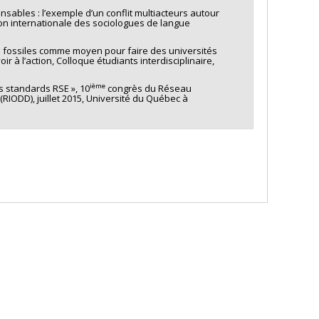
onsables : l’exemple d’un conflit multiacteurs autour
on internationale des sociologues de langue
es fossiles comme moyen pour faire des universités
 à l’action, Colloque étudiants interdisciplinaire,
ième
des standards RSE », 10
congrès du Réseau
RIODD), juillet 2015, Université du Québec à