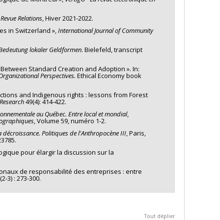
,
Revue Relations
, Hiver 2021-2022.
ves in Switzerland »,
International Journal of Community
 Bedeutung lokaler Geldformen
. Bielefeld, transcript
k Between Standard Creation and Adoption ». In:
 Organizational Perspectives.
Ethical Economy book
sections and Indigenous rights : lessons from Forest
 Research
49(4): 414-422.
ronnementale au Québec. Entre local et mondial
,
iographiques
, Volume 59, numéro 1-2.
 décroissance. Politiques de l'Anthropocène III
, Paris,
23785.
logique pour élargir la discussion sur la
tionaux de responsabilité des entreprises : entre
(2-3) : 273-300.
Tout déplier