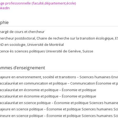
ge professionnelle (faculté,département,école)
nkedIn
phie
hargé de cours et chercheur
hercheur postdoctoral, Chaire de recherche sur la transition écologique,
hD en sociologie, Université de Montréal
icence ès sciences politiques Université de Genève, Suisse
ammes d’enseignement
ajeure en environnement, société et transitions – Sciences humaines E
accalauréat en communication et politique – Communication Économie et p
accalauréat en économie et politique – Économie et politique
accalauréat en économie et politique – Économie et politique
accalauréat en science politique – Économie et politique Sciences humain
ajeure en science politique – Économie et politique Sciences humaines Sc
ineure en science politique – Économie et politique Sciences humaines Sc