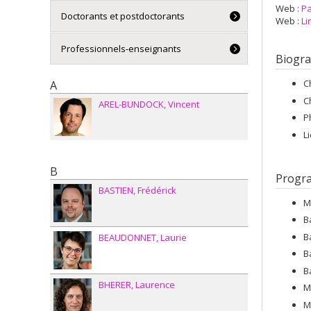
Web :
Pa
Doctorants et postdoctorants
Web :
Li
Professionnels-enseignants
Biogra
C
A
C
AREL-BUNDOCK
Vincent
P
L
B
Progr
BASTIEN
Frédérick
M
B
B
BEAUDONNET
Laurie
B
B
BHERER
Laurence
M
M