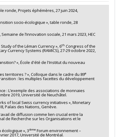
able ronde, Projets éphémères, 27 juin 2024,
nsition socio-écologique », table ronde, 28
e, Semaine de l’innovation sociale, 21 mars 2023, HEC
th
e Study of the Léman Currency », 6
Congress of the
y Currency Systems (RAMICS), 27-29 octobre 2022,
sition? », École d'été de l'Institut du nouveau
e
s territoires ? », Colloque dans le cadre du 89
transition : les multiples facettes du développement
sance : L’exemple des associations de monnaies
embre 2019, Université de Neuchâtel.
s of local Swiss currency initiatives », Monetary
, Palais des Nations, Genève.
avail de diffusion comme lien crucial entre la
al de Recherche sur les Organisations et le
ième
n écologique », 3
Forum environnement –
évrier 2017, Université de Montréal.