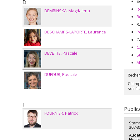
S
D
R
DEMBINSKA
Magdalena
R
R
DESCHAMPS-LAPORTE
Laurence
P
C
C
DEVETTE
Pascale
S
A
DUFOUR
Pascale
Recher
Champs
sociét
F
Public
FOURNIER
Patrick
Stamm
307-3
Audet,
Neste