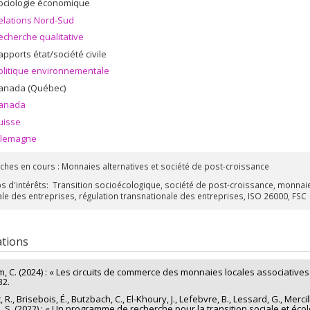
ociologie économique
elations Nord-Sud
echerche qualitative
apports état/société civile
olitique environnementale
anada (Québec)
anada
uisse
llemagne
ches en cours : Monnaies alternatives et société de post-croissance
 d'intérêts: Transition socioécologique, société de post-croissance, monnaies 
ale des entreprises, régulation transnationale des entreprises, ISO 26000, FSC
ations
, C. (2024) : « Les circuits de commerce des monnaies locales associatives
32.
 R., Brisebois, É., Butzbach, C., El-Khoury, J., Lefebvre, B., Lessard, G., Merci
, S. (2022) : « Un programme de recherche pour la transition sociale et éco