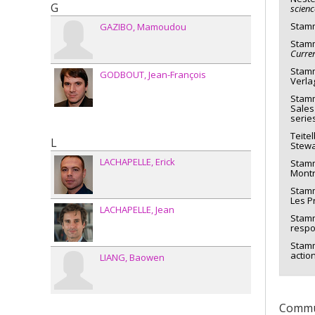
G
scienc
Stamm
GAZIBO
Mamoudou
Stamm
Curre
Stamm
GODBOUT
Jean-François
Verla
Stamm
Sales
serie
Teite
L
Stewa
LACHAPELLE
Erick
Stamm,
Montr
Stamm,
Les P
LACHAPELLE
Jean
Stamm,
respo
Stamm
action
LIANG
Baowen
Commu