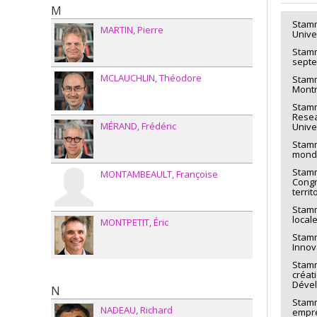
M
Stamm
MARTIN
Pierre
Unive
Stamm
septe
MCLAUCHLIN
Théodore
Stamm
Montr
Stamm
Resea
MÉRAND
Frédéric
Unive
Stamm
monde
Stamm
MONTAMBEAULT
Françoise
Congr
territ
Stamm
local
MONTPETIT
Éric
Stamm
Innov
Stamm
créat
Dével
N
Stamm,
NADEAU
Richard
empre