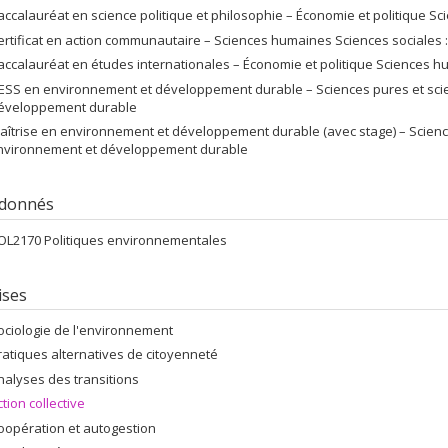
accalauréat en science politique et philosophie – Économie et politique Sc
ertificat en action communautaire – Sciences humaines Sciences sociales :
accalauréat en études internationales – Économie et politique Sciences h
ESS en environnement et développement durable – Sciences pures et scie
éveloppement durable
aîtrise en environnement et développement durable (avec stage) – Science
nvironnement et développement durable
 donnés
OL2170 Politiques environnementales
ises
ociologie de l'environnement
ratiques alternatives de citoyenneté
nalyses des transitions
ction collective
oopération et autogestion