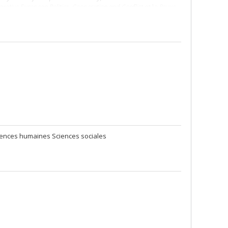
arative European Politics, Cooperation and Conflict
et la
Revue
ecline
(McGill-Queen’s University Press, 2020),
L’analyse du
n sociologue à la Commission européenne
(Presses de
Sciences humaines Sciences sociales