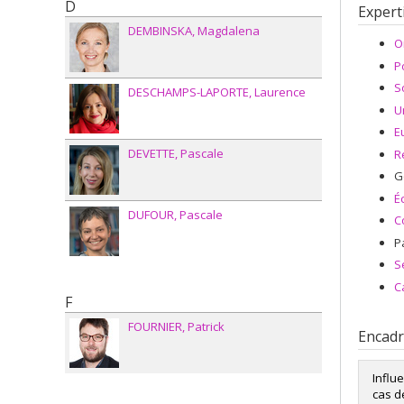
D
Expert
DEMBINSKA
Magdalena
O
P
S
DESCHAMPS-LAPORTE
Laurence
U
E
DEVETTE
Pascale
R
G
É
DUFOUR
Pascale
C
P
S
C
F
FOURNIER
Patrick
Encad
Influ
cas d