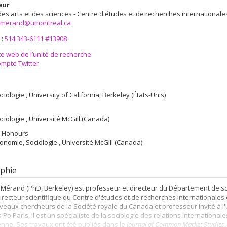
eur
des arts et des sciences - Centre d'études et de recherches internationale
c.merand@umontreal.ca
 :
514 343-6111 #13908
te web de l’unité de recherche
mpte Twitter
ciologie , University of California, Berkeley (États-Unis)
ociologie , Université McGill (Canada)
nt Honours
conomie, Sociologie , Université McGill (Canada)
phie
 Mérand (PhD, Berkeley) est professeur et directeur du Département de sci
 directeur scientifique du Centre d'études et de recherches internationale
eaux chercheurs de la Société royale du Canada et professeur invité à l'Uni
 Po Paris, il est un spécialiste de la sociologie des relations international
nne. Ses travaux ont été publiés dans le
Journal of Common Market Studies
,