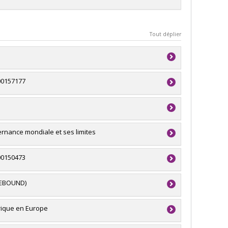
Tout déplier
00157177
du Canada
du Canada
ces
ernance mondiale et ses limites
in-Brûlé
,
Romain Lecler
ture (FQRSC)
00150473
 recherche - Stade de développement :
ture (FQRSC)
(REBOUND)
 recherche - Stade de développement :
du Canada
ces
érique en Europe
lex Tipei
,
Catherine Xhardez
,
Juliet Johnson
,
Maria