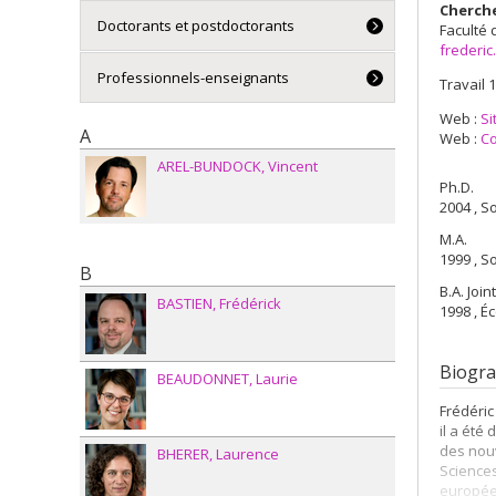
Cherch
Doctorants et postdoctorants
Faculté 
frederi
Professionnels-enseignants
Travail 1
Web :
Si
A
Web :
Co
AREL-BUNDOCK
Vincent
Ph.D.
2004 , So
M.A.
1999 , S
B
B.A. Joi
BASTIEN
Frédérick
1998 , É
Biogra
BEAUDONNET
Laurie
Frédéric
il a été
des nouv
BHERER
Laurence
Sciences
europée