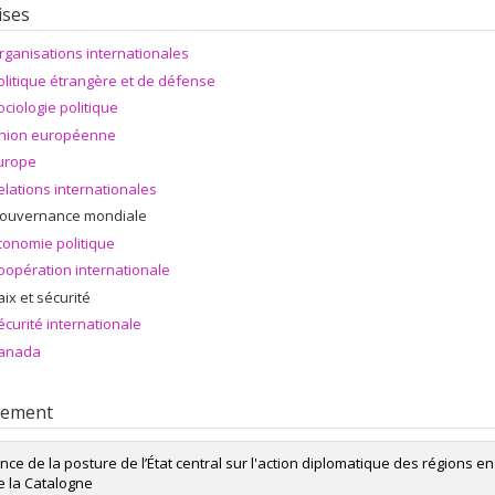
ises
rganisations internationales
olitique étrangère et de défense
ociologie politique
nion européenne
urope
elations internationales
ouvernance mondiale
conomie politique
oopération internationale
aix et sécurité
écurité internationale
anada
rement
ence de la posture de l’État central sur l'action diplomatique des régions 
e la Catalogne