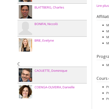
Quarterly
Lire plu
BLATTBERG
Charles
canadien
risque po
Affilia
Sciences
BONIFAI
Niccolò
M
M
M
BRIE
Evelyne
M
Progr
C
M
CAOUETTE
Dominique
Cours
P
COENGA-OLIVEIRA
Danielle
P
P