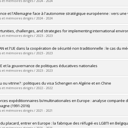
 :
Maîtrise
 et mémoires dirigés / 2024 - 2024
ôme obtenu :
M.A.
vers le document dans Papyrus
mé(e) :
Gionet, François
ance et l'Allemagne face à l'autonomie stratégique européenne : vers un
 :
Maîtrise
 et mémoires dirigés / 2024 - 2024
ôme obtenu :
M. Sc.
vers le document dans Papyrus
mé(e) :
Charbonneau, Laurent
tunities, challenges, and strategies for implementing international envir
 :
Maîtrise
 et mémoires dirigés / 2023 - 2023
ôme obtenu :
M. Sc.
vers le document dans Papyrus
mé(e) :
Müller Gómez, Johannes Lorenz
AN et l'UE dans la coopération de sécurité non traditionnelle : le cas du 
 :
Doctorat
 et mémoires dirigés / 2023 - 2023
ôme obtenu :
Ph. D.
vers le document dans Papyrus
mé(e) :
Zhou, Yaxin
E et la gouvernance de politiques éducatives nationales
 :
Maîtrise
 et mémoires dirigés / 2023 - 2023
ôme obtenu :
M. Sc.
vers le document dans Papyrus
mé(e) :
Torkhani, Imène
u ou vitrine? : politiques du visa Schengen en Algérie et en Chine
 :
Doctorat
 et mémoires dirigés / 2022 - 2022
ôme obtenu :
Ph. D.
vers le document dans Papyrus
mé(e) :
Dupont, Juliette
orces expéditionnaires bi/multinationales en Europe : analyse comparée des
 :
Doctorat
emagne (1991-2016)
ôme obtenu :
Ph. D.
 et mémoires dirigés / 2021 - 2021
vers le document dans Papyrus
mé(e) :
Borzillo, Laurent
r du placard, entrer en Europe : la fabrique des réfugié∙es LGBTI en Belgi
 :
Doctorat
 et mémoires dirigés / 2021 - 2021