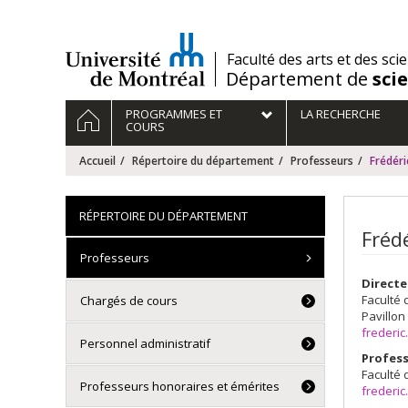
Passer
au
contenu
/
Faculté des arts et des sci
Département de
sci
Navigation
ACCUEIL
PROGRAMMES ET
LA RECHERCHE
principale
COURS
Accueil
Répertoire du département
Professeurs
Frédér
RÉPERTOIRE DU DÉPARTEMENT
Fréd
Professeurs
Direct
Faculté 
Chargés de cours
Pavillon
frederi
Personnel administratif
Profess
Faculté 
Professeurs honoraires et émérites
frederi