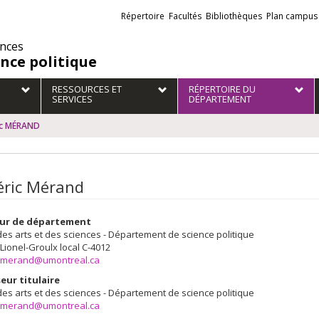
Liens
Répertoire
Facultés
Bibliothèques
Plan campus
externes
ences
ence politique
RESSOURCES ET
RÉPERTOIRE DU
SERVICES
DÉPARTEMENT
ic MÉRAND
éric Mérand
eur de département
des arts et des sciences - Département de science politique
 Lionel-Groulx
local C-4012
c.merand@umontreal.ca
eur titulaire
des arts et des sciences - Département de science politique
c.merand@umontreal.ca