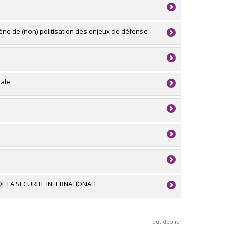
du Canada
mène de (non)-politisation des enjeux de défense
du Canada
nale
ture (FQRSC)
e
 recherche - Stade de développement :
du Canada
du Canada
E LA SECURITE INTERNATIONALE
du Canada
Tout déplier
ture (FQRSC)