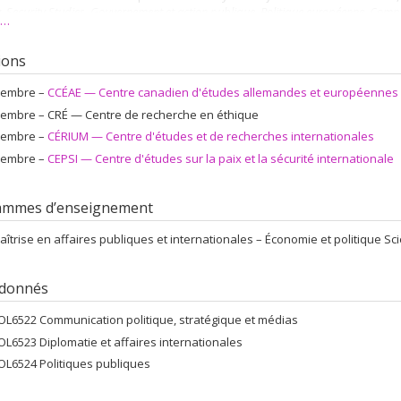
, Security Studies, Gouvernement et action publique, Politique européenne, Comp
s…
ne de science politique
. Il a récemment fait paraître
Coping with Geopolitical D
litique
(avec Adib Bencherif, Presses de l’Université de Montréal, 2021) et
U
tions
 Po, 2021).
embre –
CCÉAE — Centre canadien d'études allemandes et européennes
embre –
CRÉ — Centre de recherche en éthique
embre –
CÉRIUM — Centre d'études et de recherches internationales
embre –
CEPSI — Centre d'études sur la paix et la sécurité internationale
ammes d’enseignement
aîtrise en affaires publiques et internationales – Économie et politique 
 donnés
OL6522 Communication politique, stratégique et médias
OL6523 Diplomatie et affaires internationales
OL6524 Politiques publiques