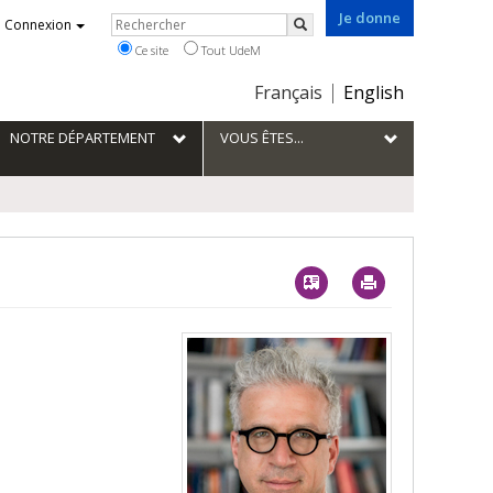
Je donne
Rechercher
Connexion
Rechercher
Ce site
Tout UdeM
Choix
Français
English
de
la
NOTRE DÉPARTEMENT
VOUS ÊTES...
langue
Vcard
Imprimer