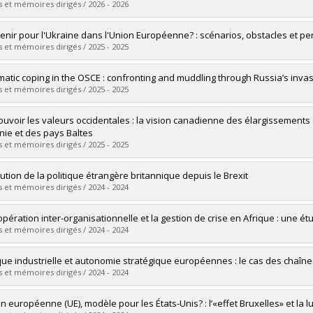
 et mémoires dirigés / 2026 - 2026
mé(e) :
Moreau, Alexandre
enir pour l'Ukraine dans l'Union Européenne? : scénarios, obstacles et per
 :
Maîtrise
 et mémoires dirigés / 2025 - 2025
ôme obtenu :
M. Sc.
vers le document dans Papyrus
mé(e) :
Raimbault, Simon
matic coping in the OSCE : confronting and muddling through Russia’s inva
 :
Maîtrise
 et mémoires dirigés / 2025 - 2025
ôme obtenu :
M. Sc.
vers le document dans Papyrus
mé(e) :
Rousseau, Emmanuelle
uvoir les valeurs occidentales : la vision canadienne des élargissements d
 :
Doctorat
nie et des pays Baltes
ôme obtenu :
Ph. D.
 et mémoires dirigés / 2025 - 2025
vers le document dans Papyrus
mé(e) :
Hurteau, Nathan
lution de la politique étrangère britannique depuis le Brexit
 :
Maîtrise
 et mémoires dirigés / 2024 - 2024
ôme obtenu :
M. Sc.
vers le document dans Papyrus
mé(e) :
Aubé, Frédéric
opération inter-organisationnelle et la gestion de crise en Afrique : une é
 :
Maîtrise
 et mémoires dirigés / 2024 - 2024
ôme obtenu :
M. Sc.
vers le document dans Papyrus
mé(e) :
Allard-Caron, Marie-Pier
ique industrielle et autonomie stratégique européennes : le cas des chaîn
 :
Maîtrise
 et mémoires dirigés / 2024 - 2024
ôme obtenu :
M. Sc.
vers le document dans Papyrus
mé(e) :
Fitzpatrick, Manon
on européenne (UE), modèle pour les États-Unis? : l’«effet Bruxelles» et la