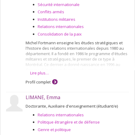
Sécurité internationale
Conflits armés
Institutions militaires
Relations internationales
Consolidation de la paix
Michel Fortmann enseigne les études stratégiques et
l'histoire des relations internationales depuis 1980 au
département. Il a fondé en 1986 le programme d'études
militaires et stratégiques, le premier de ce type à
Montréal. Ce dernier a donné naissance en 1996 au
Groupe d'études et de recherche sur la sécurité
Lire plus…
internationale. Le GERSI, qui rassemble 13 professeurs
de l'Université de Montréal et de l'Université McGill est
Profil complet
devenu en octobre le Centre d'études pour la paix et la
sécurité internationale (CEPSI). Michel Fortmann a dirigé
LIMANE, Emma
le CEPSI jusqu'en 2012.
Les thèmes de recherche qui l'ont intéressé au cours
Doctorante, Auxiliaire d'enseignement (étudiant/e)
des années vont du contrôle des armements à la
Relations internationales
stratégie nucléaire en passant par l'histoire de la guerre
et ses transformations.
Politique étrangère et de défense
Genre et politique