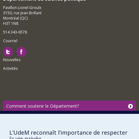
Pavillon Lionel-Groulx
3150, rue Jean-Brillant
Montréal (QC)
H3T 1N8
514 343-6578
Courriel
Nouvelles
Activités
Comment soutenir le Département?
BESOIN D'AIDE?
Plan du site
L’UdeM reconnaît l’importance de respecter
Signaler une erreur
la vie privée