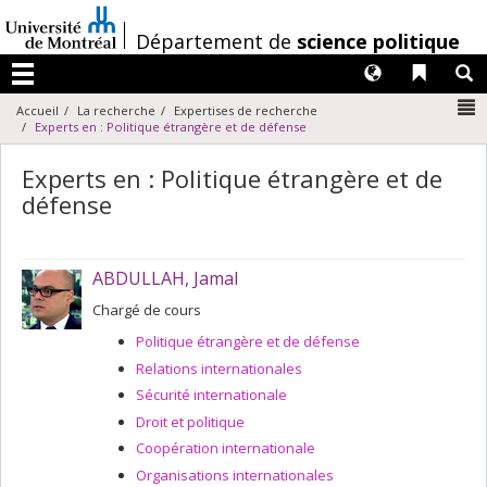
Passer
au
/
Département de
science politique
contenu
Langues
Liens 
R
Menu
N
Accueil
La recherche
Expertises de recherche
Experts en : Politique étrangère et de défense
Experts en : Politique étrangère et de
défense
ABDULLAH, Jamal
Chargé de cours
Politique étrangère et de défense
Relations internationales
Sécurité internationale
Droit et politique
Coopération internationale
Organisations internationales