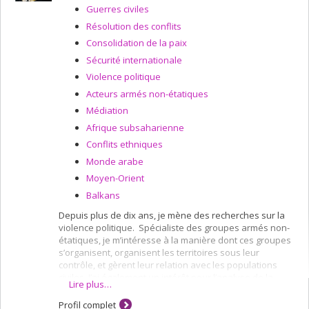
Guerres civiles
Résolution des conflits
Consolidation de la paix
Sécurité internationale
Violence politique
Acteurs armés non-étatiques
Médiation
Afrique subsaharienne
Conflits ethniques
Monde arabe
Moyen-Orient
Balkans
Depuis plus de dix ans, je mène des recherches sur la
violence politique. Spécialiste des groupes armés non-
étatiques, je m’intéresse à la manière dont ces groupes
s’organisent, organisent les territoires sous leur
contrôle, et gèrent leur relation avec les populations
civiles. J’ai également un intérêt pour l’analyse de la
Lire plus…
violence politique dans des contextes de transition
entre un état de guerre et une situation "post-conflit".
Profil complet