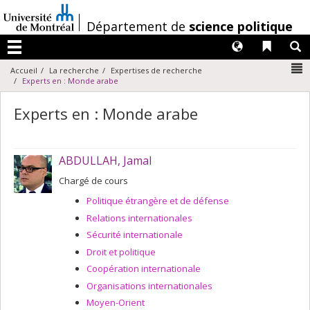
Passer
au
/
Département de
science politique
contenu
Langues
Liens 
R
Menu
N
Accueil
La recherche
Expertises de recherche
Experts en : Monde arabe
Experts en : Monde arabe
ABDULLAH, Jamal
Chargé de cours
Politique étrangère et de défense
Relations internationales
Sécurité internationale
Droit et politique
Coopération internationale
Organisations internationales
Moyen-Orient