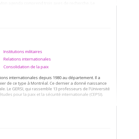
le. Mon agenda comprend trois axes de recherche. Le
 ethno-politiques dans les pays post-communistes. Le
rincipalement sur les politiques historiques dans les
l'Abkhazie (Géorgie) et la Transnistrie (Moldova). Le
de la construction de la confiance inter-ethnique dans les
emple, les mécanismes de délibération propices à la
Institutions militaires
Relations internationales
Consolidation de la paix
tions internationales depuis 1980 au département. Il a
mier de ce type à Montréal. Ce dernier a donné naissance
le. Le GERSI, qui rassemble 13 professeurs de l'Université
tudes pour la paix et la sécurité internationale (CEPSI).
du contrôle des armements à la stratégie nucléaire en