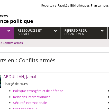
Liens
Répertoire
Facultés
Bibliothèques
Plan campus
externes
ences
ence politique
RESSOURCES ET
RÉPERTOIRE DU
SERVICES
DÉPARTEMENT
 : Conflits armés
rts en : Conflits armés
ABDULLAH, Jamal
Chargé de cours
Politique étrangère et de défense
Relations internationales
Sécurité internationale
Droit et politique