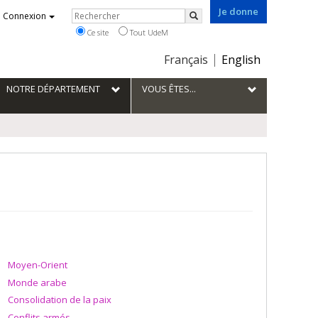
Je donne
Rechercher
Connexion
Rechercher
Ce site
Tout UdeM
Choix
Français
English
de
la
NOTRE DÉPARTEMENT
VOUS ÊTES...
langue
Moyen-Orient
Monde arabe
Consolidation de la paix
Conflits armés