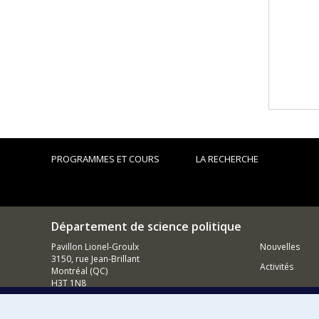
PROGRAMMES ET COURS
LA RECHERCHE
Département de science politique
Pavillon Lionel-Groulx
Nouvelles
3150, rue Jean-Brillant
Activités
Montréal (QC)
H3T 1N8
514 343-6578