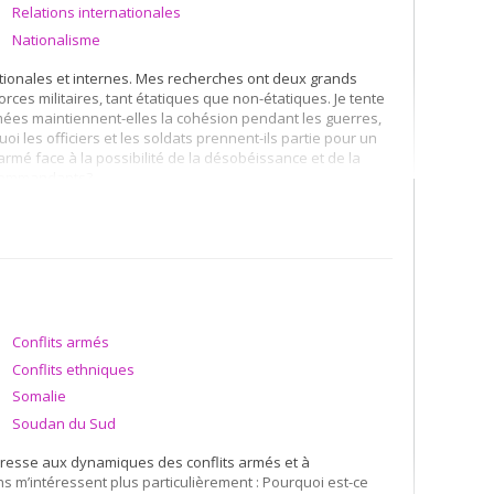
Relations internationales
Nationalisme
ationales et internes. Mes recherches ont deux grands
forces militaires, tant étatiques que non-étatiques. Je tente
mées maintiennent-elles la cohésion pendant les guerres,
 les officiers et les soldats prennent-ils partie pour un
 armé face à la possibilité de la désobéissance et de la
s commandants?
 conflits armés et à la stabilité. Pourquoi est-ce que les
ques? Comment les mutations actuelles du système
nt raconte-t-on les conflits armés de nos jours?
Conflits armés
Conflits ethniques
Somalie
Soudan du Sud
ntéresse aux dynamiques des conflits armés et à
ns m’intéressent plus particulièrement : Pourquoi est-ce