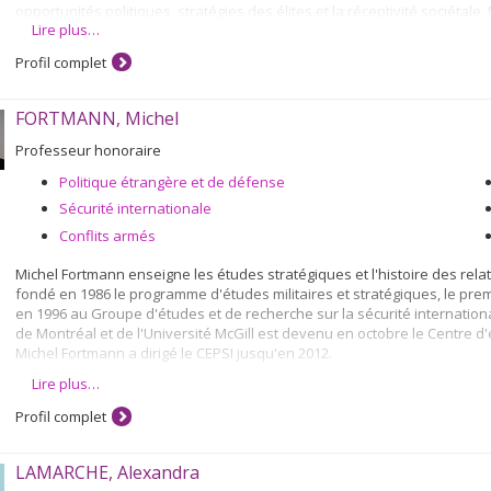
opportunités politiques, stratégies des élites et la réceptivité sociéta
Lire plus…
premier explore les politiques de la reconnaissance et les mouvements
deuxième étudie les processus de la construction des nations et porte p
Profil complet
sociétés post-conflits armés et les de fato États, soit le Chypre turque, 
troisième axe se penche sur les processus institutionnels et politiques 
sociétés divisées. Avec Françoise Montambeault, nous étudions, par ex
FORTMANN, Michel
formation des identités politiques collectives.
Professeur honoraire
Politique étrangère et de défense
Sécurité internationale
Conflits armés
Michel Fortmann enseigne les études stratégiques et l'histoire des rela
fondé en 1986 le programme d'études militaires et stratégiques, le pre
en 1996 au Groupe d'études et de recherche sur la sécurité internationa
de Montréal et de l'Université McGill est devenu en octobre le Centre d'é
Michel Fortmann a dirigé le CEPSI jusqu'en 2012.
Lire plus…
Les thèmes de recherche qui l'ont intéressé au cours des années vont 
passant par l'histoire de la guerre et ses transformations.
Profil complet
LAMARCHE, Alexandra