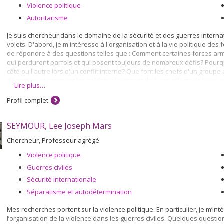
Violence politique
Autoritarisme
Je suis chercheur dans le domaine de la sécurité et des guerres intern
volets. D'abord, je m'intéresse à l'organisation et à la vie politique des 
de répondre à des questions telles que : Comment certaines forces ar
qui perdurent parfois et qui posent toujours de nombreux défis? Pourquoi
côté ou l'autre lors d'un conflit interne? Que font les chefs d'un groupe
désertion, et comment les soldats réagissent-ils à ces efforts de leur
Lire plus…
Ensuite, j'analyse les relations internationales contemporaines liées aux
Profil complet
États forment les armées d'autres pays, et avec quels résultats politi
international touchent-elles les dynamiques des guerres civiles? Comme
SEYMOUR, Lee Joseph Mars
Chercheur, Professeur agrégé
Violence politique
Guerres civiles
Sécurité internationale
Séparatisme et autodétermination
Mes recherches portent sur la violence politique. En particulier, je m’i
l’organisation de la violence dans les guerres civiles. Quelques questio