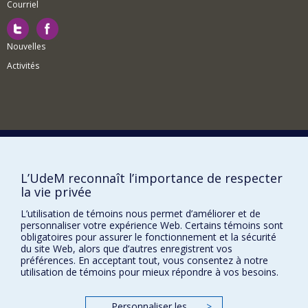
Courriel
Nouvelles
Activités
Comment soutenir le Département?
BESOIN D'AIDE?
L’UdeM reconnaît l’importance de respecter
la vie privée
Plan du site
Signaler une erreur
L’utilisation de témoins nous permet d’améliorer et de
personnaliser votre expérience Web. Certains témoins sont
Accessibilité
obligatoires pour assurer le fonctionnement et la sécurité
du site Web, alors que d’autres enregistrent vos
FACULTÉ DES ARTS ET DES SCIENCES
préférences. En acceptant tout, vous consentez à notre
utilisation de témoins pour mieux répondre à vos besoins.
Nos départements et écoles
Nos centres d'études
Personnaliser les
>