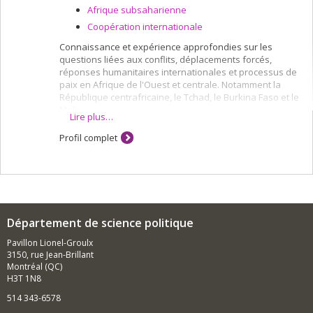
Afrique subsaharienne
Coopération internationale
Connaissance et expérience approfondies sur les
questions liées aux conflits, déplacements forcés,
réponses humanitaires internationales et processus de
paix en Afrique de l'Ouest et centrale. Notamment la
République centrafricaine, le Tchad, le Burkina Faso et le
Mali.
Lire plus…
Profil complet
Département de science politique
Pavillon Lionel-Groulx
3150, rue Jean-Brillant
Montréal (QC)
H3T 1N8
514 343-6578