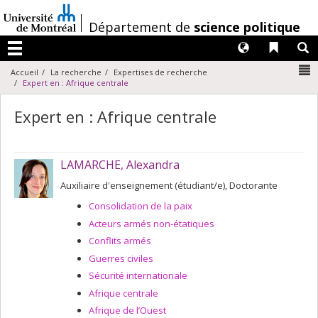
Passer
au
/
Département de
science politique
contenu
Langues
Liens 
R
Menu
N
Accueil
La recherche
Expertises de recherche
Expert en : Afrique centrale
Expert en : Afrique centrale
LAMARCHE, Alexandra
Auxiliaire d'enseignement (étudiant/e), Doctorante
Consolidation de la paix
Acteurs armés non-étatiques
Conflits armés
Guerres civiles
Sécurité internationale
Afrique centrale
Afrique de l’Ouest