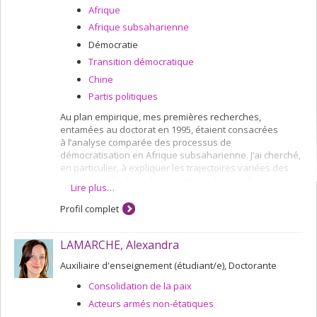
Afrique
Afrique subsaharienne
Démocratie
Transition démocratique
Chine
Partis politiques
Au plan empirique, mes premières recherches,
entamées au doctorat en 1995, étaient consacrées
à l’analyse comparée des processus de
démocratisation en Afrique subsaharienne. J’ai cherché,
en particulier, à expliquer les trajectoires variées des
pays engagés dans des tentatives de transformation
Lire plus…
démocratique. Depuis 2007, je m’intéresse à un second
axe de recherches portant sur la montée en puissance
Profil complet
de la Chine, son impact sur l’ordre international et, en
particulier, sur l'Afrique, ses relations internationales et
LAMARCHE, Alexandra
ses politiques de développement. En parallèle à ces
travaux empiriques, j’ai développé un double intérêt
Auxiliaire d'enseignement (étudiant/e), Doctorante
pour la théorisation du rôle des institutions en politique
et pour l’utilisation de la méthode comparative en
Consolidation de la paix
science politique. Dans la plupart de mes travaux,
Acteurs armés non-étatiques
j'explore le rôle des institutions politiques et des jeux