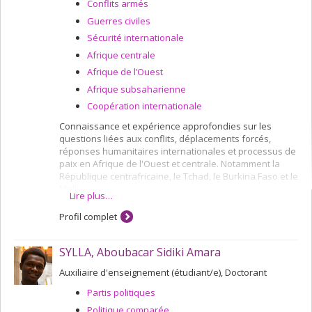
d’acteurs qui me semblent être les variables
Conflits armés
explicatives principales, que l'on s'intéresse aux
Guerres civiles
tentatives de démocratisation ou aux relations sino-
Sécurité internationale
africaines.
Afrique centrale
Afrique de l’Ouest
Afrique subsaharienne
Coopération internationale
Connaissance et expérience approfondies sur les
questions liées aux conflits, déplacements forcés,
réponses humanitaires internationales et processus de
paix en Afrique de l'Ouest et centrale. Notamment la
République centrafricaine, le Tchad, le Burkina Faso et le
Mali.
Lire plus…
Profil complet
SYLLA, Aboubacar Sidiki Amara
Auxiliaire d'enseignement (étudiant/e), Doctorant
Partis politiques
Politique comparée