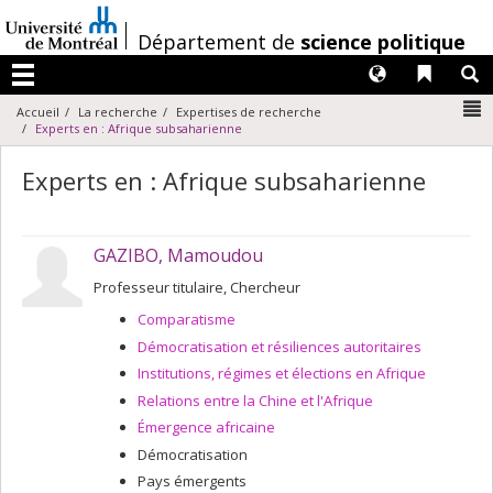
Passer
au
/
Département de
science politique
contenu
Langues
Liens 
R
Menu
N
Accueil
La recherche
Expertises de recherche
Experts en : Afrique subsaharienne
Experts en : Afrique subsaharienne
GAZIBO, Mamoudou
Professeur titulaire, Chercheur
Comparatisme
Démocratisation et résiliences autoritaires
Institutions, régimes et élections en Afrique
Relations entre la Chine et l'Afrique
Émergence africaine
Démocratisation
Pays émergents