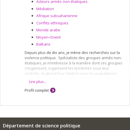
Acteurs armés non-étatiques
Médiation
Afrique subsaharienne
Conflits ethniques
Monde arabe
Moyen-Orient
Balkans
Depuis plus de dix ans, je mène des recherches sur la
violence politique. Spécialiste des groupes armés non-
étatiques, je m’intéresse à la manière dont ces groupes
s’organisent, organisent les territoires sous leur
contrôle, et gèrent leur relation avec les populations
civiles. J’ai également un intérêt pour l’analyse de la
Lire plus…
violence politique dans des contextes de transition
entre un état de guerre et une situation "post-conflit".
Profil complet
Quand et dans quelles conditions les différents
protagonistes d’un conflit interne retournent-ils aux
armes et pourquoi? Quelles stratégies les intervenants
externes peuvent-ils déployer pour empêcher la
violence politique de faire dérailler les accords de paix?
Mes analyses dans ce domaine remettent en question
Département de science politique
l’utilité de la notion de saboteur, communément admise