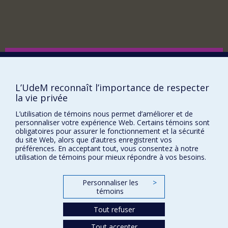
Comment soutenir le Département?
BESOIN D'AIDE?
L’UdeM reconnaît l’importance de respecter
Plan du site
la vie privée
Signaler une erreur
L’utilisation de témoins nous permet d’améliorer et de
Accessibilité
personnaliser votre expérience Web. Certains témoins sont
obligatoires pour assurer le fonctionnement et la sécurité
FACULTÉ DES ARTS ET DES SCIENCES
du site Web, alors que d’autres enregistrent vos
préférences. En acceptant tout, vous consentez à notre
Nos départements et écoles
utilisation de témoins pour mieux répondre à vos besoins.
Nos centres d'études
Personnaliser les
>
Nos programmes et cours
témoins
Tout refuser
Confidentialité
Tout accepter