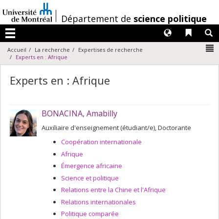
Passer
au
/
Département de
science politique
contenu
Langues
Liens 
R
Menu
N
Accueil
La recherche
Expertises de recherche
Experts en : Afrique
Experts en : Afrique
BONACINA, Amabilly
Auxiliaire d'enseignement (étudiant/e), Doctorante
Coopération internationale
Afrique
Émergence africaine
Science et politique
Relations entre la Chine et l'Afrique
Relations internationales
Politique comparée