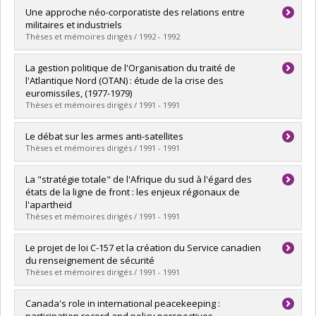
Diplômé(e) :
Beaulieu, Isabelle
Une approche néo-corporatiste des relations entre
Cycle :
Maîtrise
militaires et industriels
Diplôme obtenu :
M. Sc.
Thèses et mémoires dirigés / 1992 - 1992
Lien vers le document dans Papyrus
Diplômé(e) :
Gauthier, Philippe
La gestion politique de l'Organisation du traité de
Cycle :
Maîtrise
l'Atlantique Nord (OTAN) : étude de la crise des
Diplôme obtenu :
M. Sc.
euromissiles, (1977-1979)
Lien vers le document dans Papyrus
Thèses et mémoires dirigés / 1991 - 1991
Diplômé(e) :
Bédard, Romain
Le débat sur les armes anti-satellites
Cycle :
Maîtrise
Thèses et mémoires dirigés / 1991 - 1991
Diplôme obtenu :
M. Sc.
Lien vers le document dans Papyrus
Diplômé(e) :
Costy, Alexandre
La "stratégie totale" de l'Afrique du sud à l'égard des
Cycle :
Maîtrise
états de la ligne de front : les enjeux régionaux de
Diplôme obtenu :
M. Sc.
l'apartheid
Lien vers le document dans Papyrus
Thèses et mémoires dirigés / 1991 - 1991
Diplômé(e) :
Traore, Mamoudou
Le projet de loi C-157 et la création du Service canadien
Cycle :
Maîtrise
du renseignement de sécurité
Diplôme obtenu :
M. Sc.
Thèses et mémoires dirigés / 1991 - 1991
Lien vers le document dans Papyrus
Diplômé(e) :
Massé, Paul-André
Canada's role in international peacekeeping :
Cycle :
Maîtrise