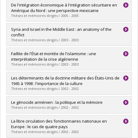
Diplômé(e) :
Fortin, Sara
De l'intégration économique à l'intégration sécuritaire en
Cycle :
Maîtrise
Amérique du Nord : une perspective mexicaine
Diplôme obtenu :
M. Sc.
Thèses et mémoires dirigés / 2005 - 2005
Lien vers le document dans Papyrus
Diplômé(e) :
Osuna, Victoria Miriam
Syria and Israel in the Middle East : an anatomy of the
Cycle :
Maîtrise
conflict
Diplôme obtenu :
M. Sc.
Thèses et mémoires dirigés / 2003 - 2003
Lien vers le document dans Papyrus
Diplômé(e) :
Khatib, Line
Faillite de l'État et montée de l'islamisme : une
Cycle :
Maîtrise
interprétation de la crise algérienne
Diplôme obtenu :
M. Sc.
Thèses et mémoires dirigés / 2003 - 2003
Lien vers le document dans Papyrus
Diplômé(e) :
Ould Moussa, Hakima
Les déterminants de la doctrine militaire des États-Unis de
Cycle :
Maîtrise
1945 à 1998 : l'importance de la culture
Diplôme obtenu :
M. Sc.
Thèses et mémoires dirigés / 2002 - 2002
Lien vers le document dans Papyrus
Diplômé(e) :
Charbonneau, Bruno
Le génocide arménien : la politique et la mémoire
Cycle :
Maîtrise
Thèses et mémoires dirigés / 2002 - 2002
Diplôme obtenu :
M. Sc.
Lien vers le document dans Papyrus
Diplômé(e) :
Karamanoukian, Mirna
La libre circulation des fonctionnaires nationaux en
Cycle :
Maîtrise
Europe : le cas de quatre pays
Diplôme obtenu :
M. Sc.
Thèses et mémoires dirigés / 2002 - 2002
Lien vers le document dans Papyrus