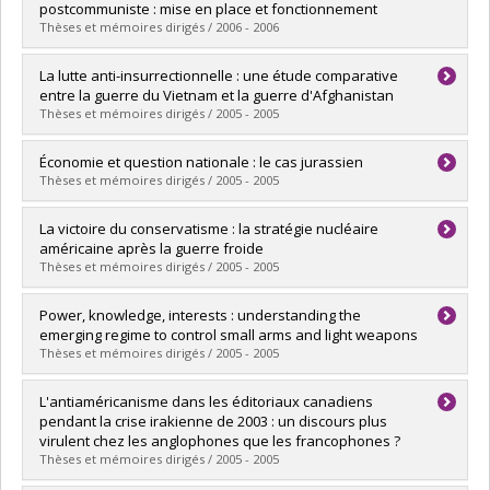
Cycle :
Maîtrise
postcommuniste : mise en place et fonctionnement
Diplôme obtenu :
M. Sc.
Thèses et mémoires dirigés / 2006 - 2006
Lien vers le document dans Papyrus
Diplômé(e) :
Tudoroiu, Theodor
La lutte anti-insurrectionnelle : une étude comparative
Cycle :
Doctorat
entre la guerre du Vietnam et la guerre d'Afghanistan
Diplôme obtenu :
Ph. D.
Thèses et mémoires dirigés / 2005 - 2005
Lien vers le document dans Papyrus
Diplômé(e) :
Roberge Lanteigne, Pierre-Marc
Économie et question nationale : le cas jurassien
Cycle :
Maîtrise
Thèses et mémoires dirigés / 2005 - 2005
Diplôme obtenu :
M. Sc.
Lien vers le document dans Papyrus
Diplômé(e) :
Légère, Gabriel-André
La victoire du conservatisme : la stratégie nucléaire
Cycle :
Maîtrise
américaine après la guerre froide
Diplôme obtenu :
M. Sc.
Thèses et mémoires dirigés / 2005 - 2005
Lien vers le document dans Papyrus
Diplômé(e) :
Brisson, Daniel
Power, knowledge, interests : understanding the
Cycle :
Maîtrise
emerging regime to control small arms and light weapons
Diplôme obtenu :
M. Sc.
Thèses et mémoires dirigés / 2005 - 2005
Lien vers le document dans Papyrus
Diplômé(e) :
Lloyd, Carolyn Elizabeth
L'antiaméricanisme dans les éditoriaux canadiens
Cycle :
Doctorat
pendant la crise irakienne de 2003 : un discours plus
Diplôme obtenu :
Ph. D.
virulent chez les anglophones que les francophones ?
Lien vers le document dans Papyrus
Thèses et mémoires dirigés / 2005 - 2005