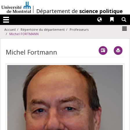
Passer
au
/
Département de
science politique
contenu
Langues
Liens 
R
Menu
N
Accueil
Répertoire du département
Professeurs
Michel FORTMANN
Vcard
Imp
Michel Fortmann