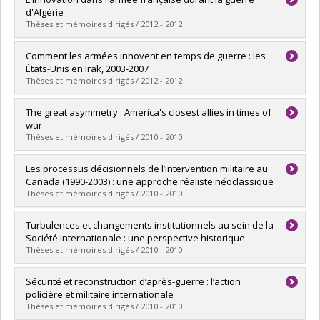
Cycle :
Maîtrise
d'Algérie
Diplôme obtenu :
M. Sc.
Thèses et mémoires dirigés / 2012 - 2012
Lien vers le document dans Papyrus
Diplômé(e) :
Lleonci, Pierre-Alexandre
Comment les armées innovent en temps de guerre : les
Cycle :
Maîtrise
États-Unis en Irak, 2003-2007
Diplôme obtenu :
M. Sc.
Thèses et mémoires dirigés / 2012 - 2012
Lien vers le document dans Papyrus
Diplômé(e) :
Messier, Louis
The great asymmetry : America's closest allies in times of
Cycle :
Maîtrise
war
Diplôme obtenu :
M. Sc.
Thèses et mémoires dirigés / 2010 - 2010
Lien vers le document dans Papyrus
Diplômé(e) :
Von Hlatky Udvarhelyi, Stéfanie
Les processus décisionnels de l’intervention militaire au
Cycle :
Doctorat
Canada (1990-2003) : une approche réaliste néoclassique
Diplôme obtenu :
Ph. D.
Thèses et mémoires dirigés / 2010 - 2010
Lien vers le document dans Papyrus
Diplômé(e) :
Dumais, Véronique
Turbulences et changements institutionnels au sein de la
Cycle :
Maîtrise
Société internationale : une perspective historique
Diplôme obtenu :
M. Sc.
Thèses et mémoires dirigés / 2010 - 2010
Lien vers le document dans Papyrus
Diplômé(e) :
Landry, Rémi
Sécurité et reconstruction d’après-guerre : l’action
Cycle :
Doctorat
policière et militaire internationale
Diplôme obtenu :
Ph. D.
Thèses et mémoires dirigés / 2010 - 2010
Lien vers le document dans Papyrus