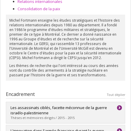
Relations internationales
Consolidation de la paix
Michel Fortmann enseigne les études stratégiques et l'histoire des
relations internationales depuis 1980 au département. Il a fondé
en 1986 le programme d'études militaires et stratégiques, le
premier de ce type à Montréal. Ce dernier a donné naissance en
1996 au Groupe d'études et de recherche sur la sécurité
internationale. Le GERSI, qui rassemble 13 professeurs de
l'Université de Montréal et de l'Université McGill est devenu en
octobre le Centre d'études pour la paix et la sécurité internationale
(CEPSI). Michel Fortmann a dirigé le CEPSI jusqu'en 2012.
Les thèmes de recherche qui l'ont intéressé au cours des années
vont du contrôle des armements à la stratégie nucléaire en
passant par l'histoire de la guerre et ses transformations.
Encadrement
Tout déplier
Les assassinats ciblés, facette méconnue de la guerre
israélo-palestinienne
Thèses et mémoires dirigés / 2015 - 2015
Diplômé(e) :
Reid, Bianca
L'innovation dans l'armée française durant la guerre