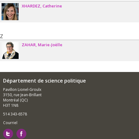
XHARDEZ
Catherine
Z
ZAHAR
Marie-Joëlle
Département de science politique
Pavillon Lionel-Groulx
3150, rue Jean-Brillant
Montréal (QC)
H3T 1N8
514 343-6578
Courriel