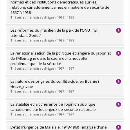
Cycle :
Maîtrise
normes et des institutions démocratiques sur les
Diplôme obtenu :
M. Sc.
relations canado-américaines en matière de sécurité de
Lien vers le document dans Papyrus
1867 à 1958
Thèses et mémoires dirigés / 1999 - 1999
Diplômé(e) :
Roussel, Stéphane
Les réformes du maintien de la paix de l'ONU : "En
Cycle :
Doctorat
attendant Godot"
Diplôme obtenu :
Ph. D.
Thèses et mémoires dirigés / 1998 - 1998
Lien vers le document dans Papyrus
Diplômé(e) :
Hatto, Ronald
La renationalisation de la politique étrangère du Japon et
Cycle :
Maîtrise
de l'Allemagne dans le cadre de la nouvelle
Diplôme obtenu :
M. Sc.
problématique de la sécurité
Lien vers le document dans Papyrus
Thèses et mémoires dirigés / 1997 - 1997
Diplômé(e) :
Thomas, Mathieu
La nature des origines du conflit actuel en Bosnie i
Cycle :
Maîtrise
Herzegovine
Diplôme obtenu :
M. Sc.
Thèses et mémoires dirigés / 1997 - 1997
Lien vers le document dans Papyrus
Diplômé(e) :
Landry, Rémi
La stabilité et la cohérence de l'opinion publique
Cycle :
Maîtrise
canadienne sur les enjeux de sécurité nationale
Diplôme obtenu :
M. Sc.
Thèses et mémoires dirigés / 1997 - 1997
Lien vers le document dans Papyrus
Diplômé(e) :
Boissonnault, Anne-Marie
L'état d'urgence de Malaisie, 1948-1960 : analyse d'une