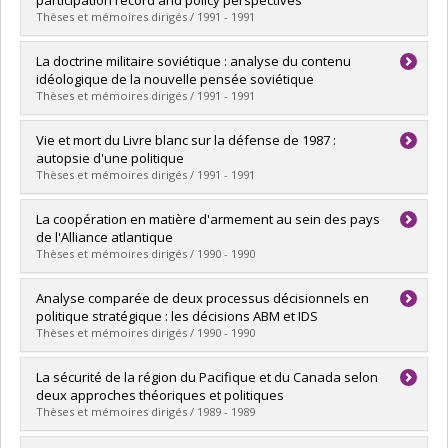
participation record and policy perspectives
Diplôme obtenu :
M. Sc.
Thèses et mémoires dirigés / 1991 - 1991
Lien vers le document dans Papyrus
Diplômé(e) :
Losey, Michael Charles
La doctrine militaire soviétique : analyse du contenu
Cycle :
Maîtrise
idéologique de la nouvelle pensée soviétique
Diplôme obtenu :
M. Sc.
Thèses et mémoires dirigés / 1991 - 1991
Lien vers le document dans Papyrus
Diplômé(e) :
Meilleur, Hélène
Vie et mort du Livre blanc sur la défense de 1987 :
Cycle :
Maîtrise
autopsie d'une politique
Diplôme obtenu :
M. Sc.
Thèses et mémoires dirigés / 1991 - 1991
Lien vers le document dans Papyrus
Diplômé(e) :
Machabée, Ghislaine
La coopération en matière d'armement au sein des pays
Cycle :
Maîtrise
de l'Alliance atlantique
Diplôme obtenu :
M. Sc.
Thèses et mémoires dirigés / 1990 - 1990
Lien vers le document dans Papyrus
Diplômé(e) :
Chapdelaine, Nicholas
Analyse comparée de deux processus décisionnels en
Cycle :
Maîtrise
politique stratégique : les décisions ABM et IDS
Diplôme obtenu :
M. Sc.
Thèses et mémoires dirigés / 1990 - 1990
Lien vers le document dans Papyrus
Diplômé(e) :
Berthiaume, Marc-André
La sécurité de la région du Pacifique et du Canada selon
Cycle :
Maîtrise
deux approches théoriques et politiques
Diplôme obtenu :
M. Sc.
Thèses et mémoires dirigés / 1989 - 1989
Lien vers le document dans Papyrus