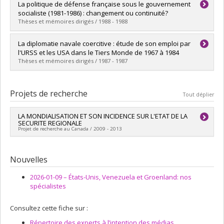
Diplômé(e) :
Côté, Yves
La politique de défense française sous le gouvernement
Cycle :
Maîtrise
socialiste (1981-1986) : changement ou continuité?
Diplôme obtenu :
M. Sc.
Thèses et mémoires dirigés / 1988 - 1988
Lien vers le document dans Papyrus
Diplômé(e) :
Lhotelin, Pierre
La diplomatie navale coercitive : étude de son emploi par
Cycle :
Maîtrise
l'URSS et les USA dans le Tiers Monde de 1967 à 1984
Diplôme obtenu :
M. Sc.
Thèses et mémoires dirigés / 1987 - 1987
Lien vers le document dans Papyrus
Diplômé(e) :
Gongora, Thierry
Cycle :
Maîtrise
Projets de recherche
Tout déplier
Diplôme obtenu :
M. Sc.
Lien vers le document dans Papyrus
LA MONDIALISATION ET SON INCIDENCE SUR L'ETAT DE LA
SECURITE REGIONALE
Projet de recherche au Canada / 2009 - 2013
Chercheur principal :
Michel Fortmann
Co-chercheurs :
T. V. Paul
,
John Hall
Nouvelles
Sources de financement :
FRQSC/Fonds de recherche du
Québec - Société et culture (FQRSC)
2026-01-09 –
États-Unis, Venezuela et Groenland: nos
Programmes de subvention :
PVXXXXXX-(SE) Programme
spécialistes
Soutien aux équipes de recherche - Stade de développement
: Renouvellement
Consultez cette fiche sur :
Répertoire des experts à l’intention des médias