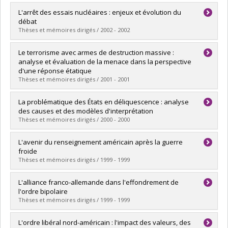
Diplômé(e) :
Créon, Catherine
L'arrêt des essais nucléaires : enjeux et évolution du
Cycle :
Maîtrise
débat
Diplôme obtenu :
M. Sc.
Thèses et mémoires dirigés / 2002 - 2002
Lien vers le document dans Papyrus
Diplômé(e) :
Amireault, Éric
Le terrorisme avec armes de destruction massive :
Cycle :
Maîtrise
analyse et évaluation de la menace dans la perspective
Diplôme obtenu :
M. Sc.
d'une réponse étatique
Lien vers le document dans Papyrus
Thèses et mémoires dirigés / 2001 - 2001
Diplômé(e) :
Légaré, François
La problématique des États en déliquescence : analyse
Cycle :
Maîtrise
des causes et des modèles d'interprétation
Diplôme obtenu :
M. Sc.
Thèses et mémoires dirigés / 2000 - 2000
Lien vers le document dans Papyrus
Diplômé(e) :
Larue, Cynthia
L'avenir du renseignement américain après la guerre
Cycle :
Maîtrise
froide
Diplôme obtenu :
M. Sc.
Thèses et mémoires dirigés / 1999 - 1999
Lien vers le document dans Papyrus
Diplômé(e) :
Poulet, François
L'alliance franco-allemande dans l'effondrement de
Cycle :
Maîtrise
l'ordre bipolaire
Diplôme obtenu :
M. Sc.
Thèses et mémoires dirigés / 1999 - 1999
Lien vers le document dans Papyrus
Diplômé(e) :
Maury, Louis-Olivier
L'ordre libéral nord-américain : l'impact des valeurs, des