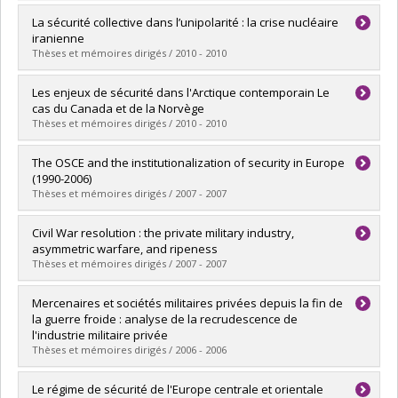
Diplômé(e) :
Rivard Piché, Gaëlle
La sécurité collective dans l’unipolarité : la crise nucléaire
Cycle :
Maîtrise
iranienne
Diplôme obtenu :
M. Sc.
Thèses et mémoires dirigés / 2010 - 2010
Lien vers le document dans Papyrus
Diplômé(e) :
Lounnas, Djallil
Les enjeux de sécurité dans l'Arctique contemporain Le
Cycle :
Doctorat
cas du Canada et de la Norvège
Diplôme obtenu :
Ph. D.
Thèses et mémoires dirigés / 2010 - 2010
Lien vers le document dans Papyrus
Diplômé(e) :
Perreault, François
The OSCE and the institutionalization of security in Europe
Cycle :
Maîtrise
(1990-2006)
Diplôme obtenu :
M. Sc.
Thèses et mémoires dirigés / 2007 - 2007
Lien vers le document dans Papyrus
Diplômé(e) :
Forget-Vandemoortele, Antoine
Civil War resolution : the private military industry,
Cycle :
Maîtrise
asymmetric warfare, and ripeness
Diplôme obtenu :
M. Sc.
Thèses et mémoires dirigés / 2007 - 2007
Lien vers le document dans Papyrus
Diplômé(e) :
Bode, Daisy-Ivy
Mercenaires et sociétés militaires privées depuis la fin de
Cycle :
Maîtrise
la guerre froide : analyse de la recrudescence de
Diplôme obtenu :
M. Sc.
l'industrie militaire privée
Lien vers le document dans Papyrus
Thèses et mémoires dirigés / 2006 - 2006
Diplômé(e) :
Carette, Alexandre
Le régime de sécurité de l'Europe centrale et orientale