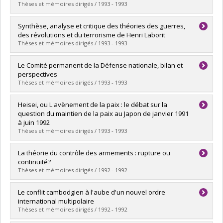
Diplôme obtenu :
M. Sc.
Thèses et mémoires dirigés / 1993 - 1993
Lien vers le document dans Papyrus
Diplômé(e) :
Krcevinac, Gordana
Synthèse, analyse et critique des théories des guerres,
Cycle :
Maîtrise
des révolutions et du terrorisme de Henri Laborit
Diplôme obtenu :
M. Sc.
Thèses et mémoires dirigés / 1993 - 1993
Lien vers le document dans Papyrus
Diplômé(e) :
Dupuis-Déri, Francis
Le Comité permanent de la Défense nationale, bilan et
Cycle :
Maîtrise
perspectives
Diplôme obtenu :
M. Sc.
Thèses et mémoires dirigés / 1993 - 1993
Lien vers le document dans Papyrus
Diplômé(e) :
Boudreault, Donald
Heisei, ou L'avènement de la paix : le débat sur la
Cycle :
Maîtrise
question du maintien de la paix au Japon de janvier 1991
Diplôme obtenu :
M. Sc.
à juin 1992
Lien vers le document dans Papyrus
Thèses et mémoires dirigés / 1993 - 1993
Diplômé(e) :
Demers, Eric
La théorie du contrôle des armements : rupture ou
Cycle :
Maîtrise
continuité?
Diplôme obtenu :
M. Sc.
Thèses et mémoires dirigés / 1992 - 1992
Lien vers le document dans Papyrus
Diplômé(e) :
Belleville, Pierre-Martin
Le conflit cambodgien à l'aube d'un nouvel ordre
Cycle :
Maîtrise
international multipolaire
Diplôme obtenu :
M. Sc.
Thèses et mémoires dirigés / 1992 - 1992
Lien vers le document dans Papyrus