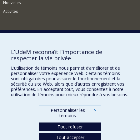
Nouvelles
Activités
Comment soutenir le Département?
L’UdeM reconnaît l’importance de
respecter la vie privée
BESOIN D'AIDE?
L’utilisation de témoins nous permet d’améliorer et de
Plan du site
personnaliser votre expérience Web. Certains témoins
Signaler une erreur
sont obligatoires pour assurer le fonctionnement et la
sécurité du site Web, alors que d’autres enregistrent vos
Accessibilité
préférences. En acceptant tout, vous consentez à notre
utilisation de témoins pour mieux répondre à vos besoins.
FACULTÉ DES ARTS ET DES SCIENCES
Nos départements et écoles
Personnaliser les
>
témoins
Nos centres d'études
Tout refuser
Nos programmes et cours
Tout accepter