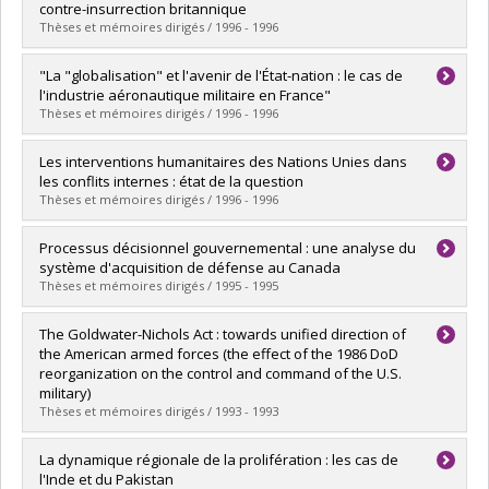
Cycle :
Maîtrise
contre-insurrection britannique
Diplôme obtenu :
M. Sc.
Thèses et mémoires dirigés / 1996 - 1996
Lien vers le document dans Papyrus
Diplômé(e) :
Barchechat, Olivier
"La "globalisation" et l'avenir de l'État-nation : le cas de
Cycle :
Maîtrise
l'industrie aéronautique militaire en France"
Diplôme obtenu :
M. Sc.
Thèses et mémoires dirigés / 1996 - 1996
Lien vers le document dans Papyrus
Diplômé(e) :
Atallah, Fady
Les interventions humanitaires des Nations Unies dans
Cycle :
Maîtrise
les conflits internes : état de la question
Diplôme obtenu :
M. Sc.
Thèses et mémoires dirigés / 1996 - 1996
Lien vers le document dans Papyrus
Diplômé(e) :
Vigneault, David
Processus décisionnel gouvernemental : une analyse du
Cycle :
Maîtrise
système d'acquisition de défense au Canada
Diplôme obtenu :
M. Sc.
Thèses et mémoires dirigés / 1995 - 1995
Lien vers le document dans Papyrus
Diplômé(e) :
Tomkin, Martin J.
The Goldwater-Nichols Act : towards unified direction of
Cycle :
Doctorat
the American armed forces (the effect of the 1986 DoD
Diplôme obtenu :
Ph. D.
reorganization on the control and command of the U.S.
Lien vers le document dans Papyrus
military)
Thèses et mémoires dirigés / 1993 - 1993
Diplômé(e) :
Cowan, W. Brent
La dynamique régionale de la prolifération : les cas de
Cycle :
Maîtrise
l'Inde et du Pakistan