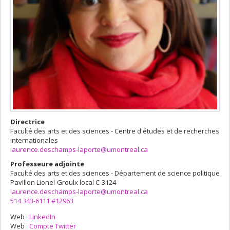
Directrice
Faculté des arts et des sciences - Centre d'études et de recherches
internationales
laurence.deschamps-laporte@umontreal.ca
Professeure adjointe
Faculté des arts et des sciences - Département de science politique
Pavillon Lionel-Groulx
local C-3124
laurence.deschamps-laporte@umontreal.ca
514 343-6111 #12963
Web :
LinkedIn
Web :
Compte Twitter