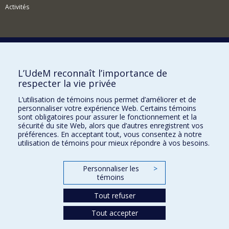
Activités
Comment soutenir le Département?
L’UdeM reconnaît l’importance de
respecter la vie privée
BESOIN D'AIDE?
L’utilisation de témoins nous permet d’améliorer et de
Plan du site
personnaliser votre expérience Web. Certains témoins
Signaler une erreur
sont obligatoires pour assurer le fonctionnement et la
sécurité du site Web, alors que d’autres enregistrent vos
Accessibilité
préférences. En acceptant tout, vous consentez à notre
utilisation de témoins pour mieux répondre à vos besoins.
FACULTÉ DES ARTS ET DES SCIENCES
Nos départements et écoles
Personnaliser les
>
témoins
Nos centres d'études
Tout refuser
Nos programmes et cours
Tout accepter