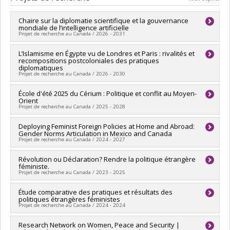
Diplôme obtenu :
M. Sc.
Lien vers le document dans Papyrus
Chaire sur la diplomatie scientifique et la gouvernance
mondiale de l’intelligence artificielle
Projet de recherche au Canada / 2026 - 2031
Chercheur principal :
L’Islamisme en Égypte vu de Londres et Paris : rivalités et
Catherine Régis
recompositions postcoloniales des pratiques
Co-chercheurs :
Yoshua Bengio
,
Laurence Deschamps-
diplomatiques
Laporte
,
Thierry Warin
Projet de recherche au Canada / 2026 - 2030
Sources de financement :
FRQSC/Fonds de recherche du
Québec - Société et culture (FQRSC)
Chercheur principal :
École d'été 2025 du Cérium : Politique et conflit au Moyen-
Laurence Deschamps-Laporte
Programmes de subvention :
Orient
Sources de financement :
FRQSC/Fonds de recherche du
Projet de recherche au Canada / 2025 - 2028
Québec - Société et culture (FQRSC)
Programmes de subvention :
PV113813-(NP) Soutien à la
Chercheur principal :
Deploying Feminist Foreign Policies at Home and Abroad:
Francesco Cavatorta
recherche pour la relève professorale
Gender Norms Articulation in Mexico and Canada
Co-chercheurs :
Laurence Deschamps-Laporte
Projet de recherche au Canada / 2024 - 2027
Sources de financement :
FRQSC/Fonds de recherche du
Québec - Société et culture (FQRSC)
Sources de financement :
Révolution ou Déclaration? Rendre la politique étrangère
CRSH/Conseil de recherches en
Programmes de subvention :
féministe.
sciences humaines du Canada
Projet de recherche au Canada / 2023 - 2025
Programmes de subvention :
PV153480-Subventions de
développement Savoir
Chercheur principal :
Étude comparative des pratiques et résultats des
Laurence Deschamps-Laporte
politiques étrangères féministes
Sources de financement :
CRSH/Conseil de recherches en
Projet de recherche au Canada / 2024 - 2024
sciences humaines du Canada
Programmes de subvention :
PVX20020-Subvention
Chercheur principal :
Research Network on Women, Peace and Security |
Laurence Deschamps-Laporte
institutionnelle du CRSH - Subventions d'exploration