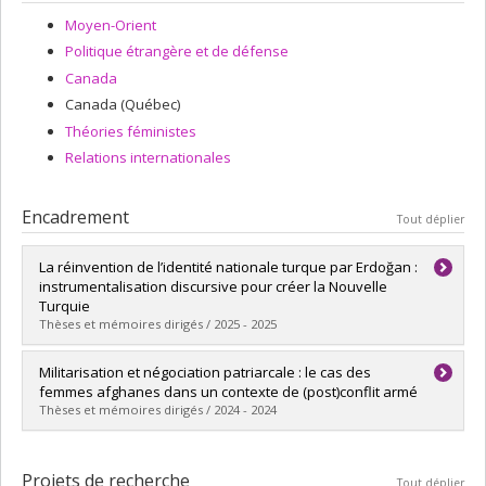
Moyen-Orient
Politique étrangère et de défense
Canada
Canada (Québec)
Théories féministes
Relations internationales
Encadrement
Tout déplier
La réinvention de l’identité nationale turque par Erdoğan :
instrumentalisation discursive pour créer la Nouvelle
Turquie
Thèses et mémoires dirigés / 2025 - 2025
Diplômé(e) :
Kocer, Daphné
Militarisation et négociation patriarcale : le cas des
Cycle :
Maîtrise
femmes afghanes dans un contexte de (post)conflit armé
Diplôme obtenu :
M. Sc.
Thèses et mémoires dirigés / 2024 - 2024
Lien vers le document dans Papyrus
Diplômé(e) :
Côté-Bernard, Élie
Cycle :
Maîtrise
Projets de recherche
Tout déplier