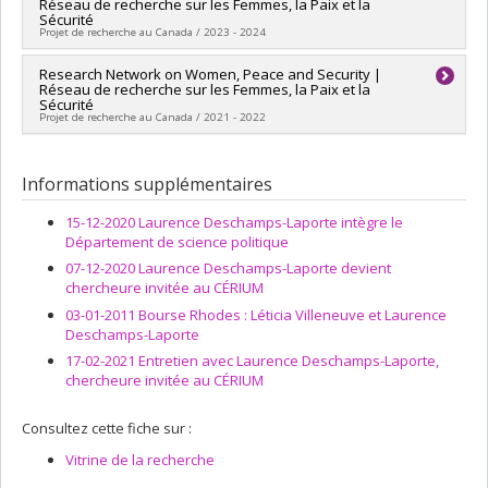
Réseau de recherche sur les Femmes, la Paix et la
Sources de financement :
Ministère des Relations
Sécurité
internationales, de la Francophonie et du Commerce
Projet de recherche au Canada / 2023 - 2024
extérieur
Programmes de subvention :
Chercheur principal :
Research Network on Women, Peace and Security |
Laurence Deschamps-Laporte
Réseau de recherche sur les Femmes, la Paix et la
Co-chercheurs :
Jennifer Welsh
Sécurité
Sources de financement :
Défense nationale Canada
Projet de recherche au Canada / 2021 - 2022
Programmes de subvention :
Sources de financement :
Défense nationale Canada
Programmes de subvention :
Informations supplémentaires
15-12-2020 Laurence Deschamps-Laporte intègre le
Département de science politique
07-12-2020 Laurence Deschamps-Laporte devient
chercheure invitée au CÉRIUM
03-01-2011 Bourse Rhodes : Léticia Villeneuve et Laurence
Deschamps-Laporte
17-02-2021 Entretien avec Laurence Deschamps-Laporte,
chercheure invitée au CÉRIUM
Consultez cette fiche sur :
Vitrine de la recherche