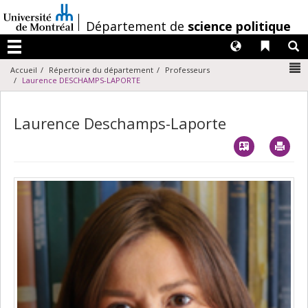
Passer
au
/
Département de
science politique
contenu
Langues
Liens 
R
Menu
N
Accueil
Répertoire du département
Professeurs
Laurence DESCHAMPS-LAPORTE
Laurence Deschamps-Laporte
Vcard
Imp