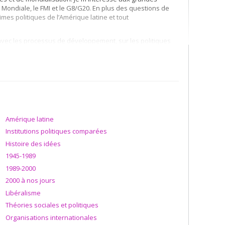
Mondiale, le FMI et le G8/G20. En plus des questions de
mes politiques de l’Amérique latine et tout
n avec les processus de développement, sur les politiques
 facteur d'instabilité économique et politique.
Amérique latine
Institutions politiques comparées
Histoire des idées
1945-1989
1989-2000
2000 à nos jours
Libéralisme
Théories sociales et politiques
Organisations internationales