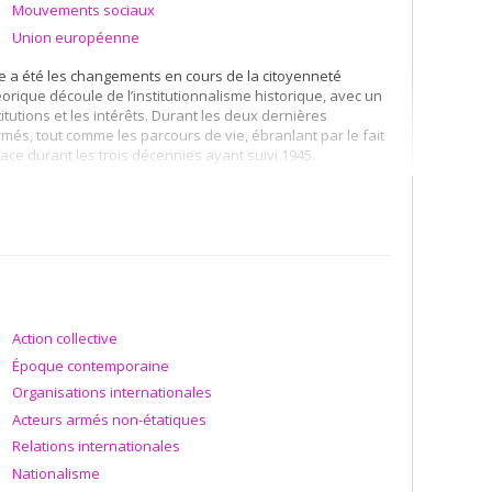
Mouvements sociaux
Union européenne
ie a été les changements en cours de la citoyenneté
rique découle de l’institutionnalisme historique, avec un
titutions et les intérêts. Durant les deux dernières
ormés, tout comme les parcours de vie, ébranlant par le fait
ce durant les trois décennies ayant suivi 1945.
années 1980 et 1990, ces transformations ont appelé à
 l’émergence d’autres perspectives. Parmi celles-ci, on
 de nombreux régimes de citoyenneté sociale. Des idées
nnalisées, souvent à l’initiative de ministres des finances,
nales, telles que la Banque mondiale et l’Organisation de
Action collective
res et acteurs"
Époque contemporaine
Organisations internationales
Acteurs armés non-étatiques
Relations internationales
Nationalisme