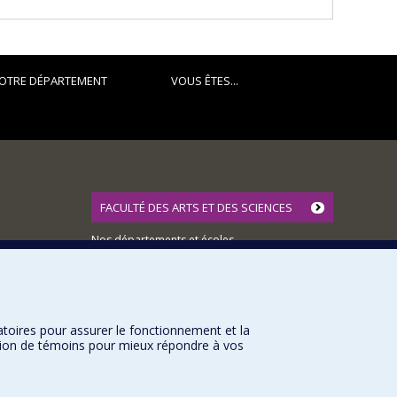
OTRE DÉPARTEMENT
VOUS ÊTES...
FACULTÉ DES ARTS ET DES SCIENCES
Nos départements et écoles
Nos centres d'études
Nos programmes et cours
atoires pour assurer le fonctionnement et la
sation de témoins pour mieux répondre à vos