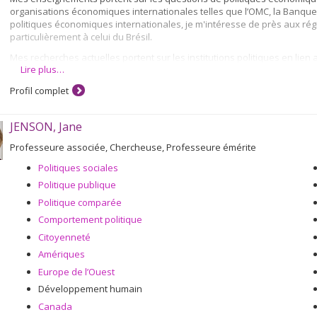
organisations économiques internationales telles que l’OMC, la Banque 
politiques économiques internationales, je m'intéresse de près aux régi
particulièrement à celui du Brésil.
Mes recherches actuelles portent sur les institutions politiques en lie
Lire plus…
macro-économiques des pays émergents et sur la rente pétrolière comme
Profil complet
JENSON, Jane
Professeure associée, Chercheuse, Professeure émérite
Politiques sociales
Politique publique
Politique comparée
Comportement politique
Citoyenneté
Amériques
Europe de l’Ouest
Développement humain
Canada