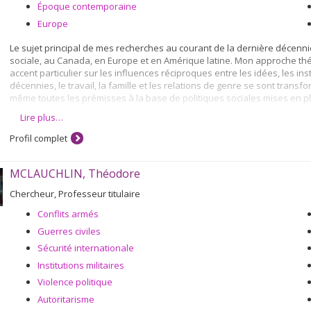
Époque contemporaine
Europe
Le sujet principal de mes recherches au courant de la dernière décenn
sociale, au Canada, en Europe et en Amérique latine. Mon approche théo
accent particulier sur les influences réciproques entre les idées, les ins
décennies, le travail, la famille et les relations de genre se sont transf
même toutes les prémisses à la base de politiques sociales mises en pla
Lire plus…
Jumelées à une attaque politique menée par les néo-libéraux dans les 
une analyse politique des nouveaux risques sociaux et ont donné lieu à
Profil complet
compte la perspective d’investissement social qui structure désormais
relatives à l’investissement social et innovation soiale ont été institutio
d’institutions financières internationales ou d’organisations internatio
MCLAUCHLIN, Théodore
coopération et de développement économiques (OCDE).
Chercheur, Professeur titulaire
Projets en cours
Conflits armés
"L'économie politique et sociale du développement local - structu
Guerres civiles
"Les transferts monétaires conditionnels"
Sécurité internationale
Institutions militaires
Violence politique
Autoritarisme