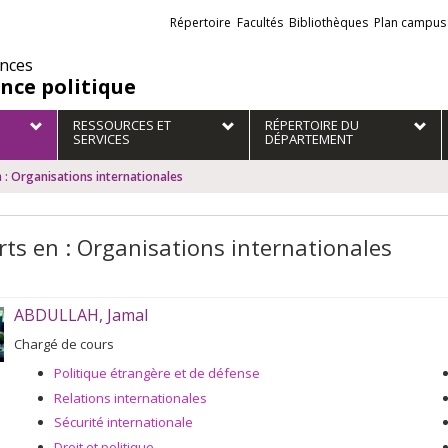
Liens
Répertoire
Facultés
Bibliothèques
Plan campus
externes
ences
ence politique
RESSOURCES ET
RÉPERTOIRE DU
SERVICES
DÉPARTEMENT
 : Organisations internationales
rts en : Organisations internationales
ABDULLAH, Jamal
Chargé de cours
Politique étrangère et de défense
Relations internationales
Sécurité internationale
Droit et politique