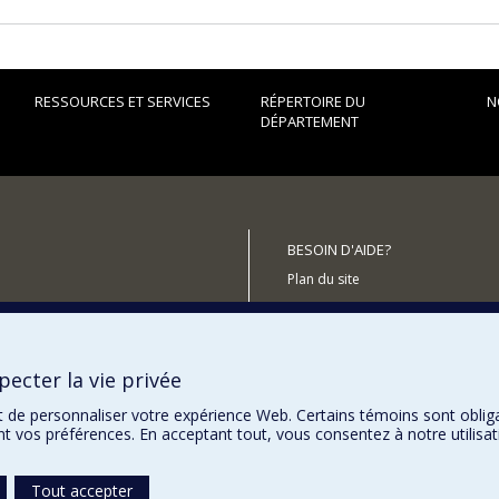
RESSOURCES ET SERVICES
RÉPERTOIRE DU
N
DÉPARTEMENT
BESOIN D'AIDE?
Plan du site
Signaler une erreur
Accessibilité
ecter la vie privée
utenir le Département?
t de personnaliser votre expérience Web. Certains témoins sont oblig
ent vos préférences. En acceptant tout, vous consentez à notre utili
Tout accepter