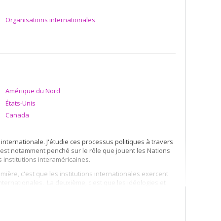
Organisations internationales
Amérique du Nord
États-Unis
Canada
nternationale. J'étudie ces processus politiques à travers
s'est notamment penché sur le rôle que jouent les Nations
institutions interaméricaines.
ère, c'est que les institutions internationales exercent
nternationales. La deuxième, c'est que les idéologies et
sations internationales, de gouvernements ou de simples