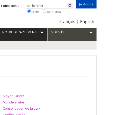
Je donne
Rechercher
Connexion
Rechercher
Ce site
Tout UdeM
Choix
Français
English
de
la
NOTRE DÉPARTEMENT
VOUS ÊTES...
langue
Moyen-Orient
Monde arabe
Consolidation de la paix
Conflits armés