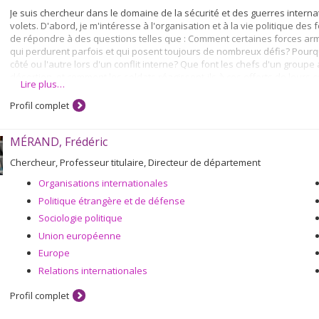
Je suis chercheur dans le domaine de la sécurité et des guerres intern
volets. D'abord, je m'intéresse à l'organisation et à la vie politique des 
de répondre à des questions telles que : Comment certaines forces ar
qui perdurent parfois et qui posent toujours de nombreux défis? Pourquoi
côté ou l'autre lors d'un conflit interne? Que font les chefs d'un groupe
désertion, et comment les soldats réagissent-ils à ces efforts de leur
Lire plus…
Ensuite, j'analyse les relations internationales contemporaines liées aux
Profil complet
États forment les armées d'autres pays, et avec quels résultats politi
international touchent-elles les dynamiques des guerres civiles? Comme
MÉRAND, Frédéric
Chercheur, Professeur titulaire, Directeur de département
Organisations internationales
Politique étrangère et de défense
Sociologie politique
Union européenne
Europe
Relations internationales
Profil complet