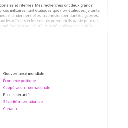
ationales et internes. Mes recherches ont deux grands
forces militaires, tant étatiques que non-étatiques. Je tente
mées maintiennent-elles la cohésion pendant les guerres,
 les officiers et les soldats prennent-ils partie pour un
 armé face à la possibilité de la désobéissance et de la
s commandants?
 conflits armés et à la stabilité. Pourquoi est-ce que les
ques? Comment les mutations actuelles du système
nt raconte-t-on les conflits armés de nos jours?
Gouvernance mondiale
Économie politique
Coopération internationale
Paix et sécurité
Sécurité internationale
Canada