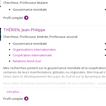
Chercheur, Professeur titulaire
Gouvernance mondiale
Profil complet
THÉRIEN, Jean-Philippe
Chercheur, Professeur émérite, Professeur associé
Gouvernance mondiale
Organisations internationales
Coopération internationale
Relations Nord-Sud
Mes recherches portent sur la gouvernance mondiale et la coopération i
certaines de leurs manifestations globales ou régionales. Mon travail 
Unies dans le développement des pays du Sud et sur la dynamique des 
Deux idées directrices marquent l'ensemble de mes recherches. La premi
une influence qui est souvent sous-estimée sur le cours des relations i
Lire plus…
les valeurs qui animent les acteurs politiques (qu'il s'agisse d'organi
citoyens) façonnent leur approche de la gouvernance mondiale.
Profil complet