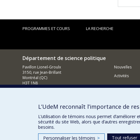
PROGRAMMES ET COURS
LA RECHERCHE
Département de science politique
Pavillon Lionel-Groulx
Nouvelles
3150, rue Jean-Brillant
Activités
Montréal (QC)
H3T 1N8
514 343-6578
Courriel
L’UdeM reconnaît l’importance de resp
Comment so
L’utilisation de témoins nous permet d’améliorer e
sécurité du site Web, alors que d’autres enregistr
besoins.
Tout refuser
Personnaliser les témoins
>