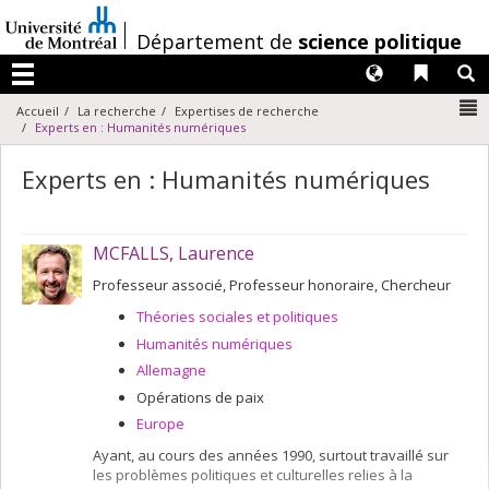
Passer
au
/
Département de
science politique
contenu
Langues
Liens 
R
Menu
N
Accueil
La recherche
Expertises de recherche
Experts en : Humanités numériques
Experts en : Humanités numériques
MCFALLS, Laurence
Professeur associé, Professeur honoraire, Chercheur
Théories sociales et politiques
Humanités numériques
Allemagne
Opérations de paix
Europe
Ayant, au cours des années 1990, surtout travaillé sur
les problèmes politiques et culturelles relies à la