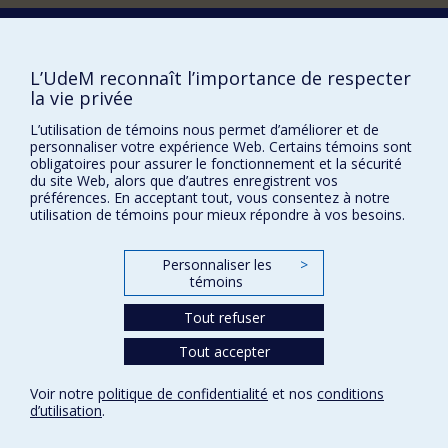
Comment soutenir le Département?
BESOIN D'AIDE?
L’UdeM reconnaît l’importance de respecter
Plan du site
la vie privée
Signaler une erreur
L’utilisation de témoins nous permet d’améliorer et de
personnaliser votre expérience Web. Certains témoins sont
Accessibilité
obligatoires pour assurer le fonctionnement et la sécurité
du site Web, alors que d’autres enregistrent vos
FACULTÉ DES ARTS ET DES SCIENCES
préférences. En acceptant tout, vous consentez à notre
utilisation de témoins pour mieux répondre à vos besoins.
Nos départements et écoles
Nos centres d'études
Personnaliser les
>
Nos programmes et cours
témoins
Tout refuser
Confidentialité
Tout accepter
Conditions d’utilisation
Paramètres des témoins
Voir notre
politique de confidentialité
et nos
conditions
Université de
d’utilisation
.
Montréal