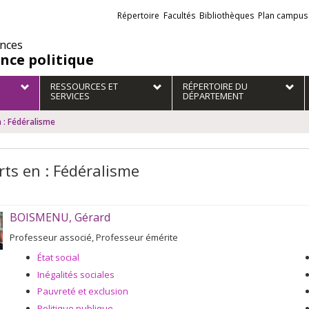
Liens
Répertoire
Facultés
Bibliothèques
Plan campus
externes
ences
ence politique
RESSOURCES ET
RÉPERTOIRE DU
SERVICES
DÉPARTEMENT
 : Fédéralisme
rts en : Fédéralisme
BOISMENU, Gérard
Professeur associé, Professeur émérite
État social
Inégalités sociales
Pauvreté et exclusion
Politique publique