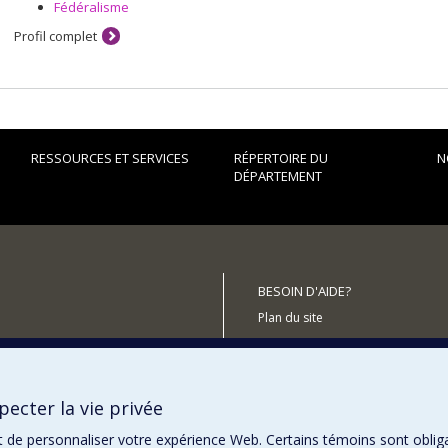
Fédéralisme
Profil complet
RESSOURCES ET SERVICES
RÉPERTOIRE DU
N
DÉPARTEMENT
BESOIN D'AIDE?
Plan du site
Signaler une erreur
Accessibilité
ecter la vie privée
utenir le Département?
t de personnaliser votre expérience Web. Certains témoins sont oblig