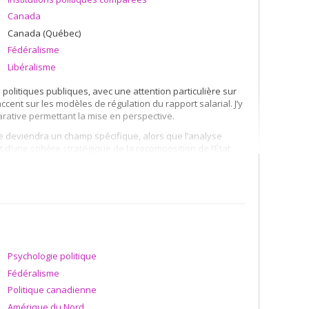
Canada
Canada (Québec)
Fédéralisme
Libéralisme
olitiques publiques, avec une attention particulière sur
ccent sur les modèles de régulation du rapport salarial. J’y
arative permettant la mise en perspective.
ale deviendra un champ spécifique, alors que l’analyse
it d’une sphère stratégique de la recomposition de l’État
es années 2000. La comparaison se fait d’abord au sein du
solument à l’Europe. La question est notamment posée en
blique était posée dans sa relation aux laissés-pour-
des exclus et du précariat) qui est devenue récemment le
en constitue un objet d’analyse privilégié. La question
Psychologie politique
’État comme cadre d’exercice du pouvoir. Elle sera de ce
Fédéralisme
x, nationalités, identités), mais également avec le
me la nouvelle gestion publique. Là encore, le domaine
Politique canadienne
Amérique du Nord