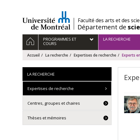
Passer
au
contenu
/
Faculté des arts et des sci
Département de
sci
Navigation
ACCUEIL
PROGRAMMES ET
LA RECHERCHE
principale
COURS
Accueil
La recherche
Expertises de recherche
Experts en
LA RECHERCHE
Expe
Expertises de recherche
Centres, groupes et chaires
Thèses et mémoires