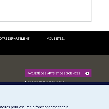
OTRE DÉPARTEMENT
VOUS ÊTES...
FACULTÉ DES ARTS ET DES SCIENCES
Nos départements et écoles
Nos centres d'études
Nos programmes et cours
atoires pour assurer le fonctionnement et la