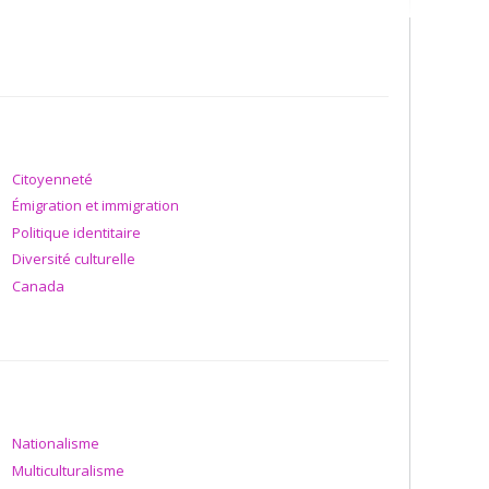
tte contre la pauvreté adoptées par les États-membres de
Je me suis également intéressé aux transformations
les et multilatérales sur les politiques du marché du
Tous ces travaux procèdent de l’idée selon laquelle, en
ons distinctes de la justice sociale.
Citoyenneté
Émigration et immigration
Politique identitaire
Diversité culturelle
Canada
Nationalisme
Multiculturalisme