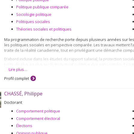
Politique publique comparée
Sociologie politique
Politiques sociales
Théories sociales et politiques
Ma programmation de recherche porte depuis plusieurs années sur les p
les politiques sociales en perspective comparée. Les travaux mettent l’a
traite de la réalité canadienne, tout en privilégiant une démarche comp
D’abord incluse dans les études du rapport salarial, la protection soci
porte de plus en plus sur le traitement politique des sans-emploi. Il s’ag
Lire plus…
social depuis les années 1980 et, encore davantage, depuis le début d
Canada (entre les provinces) et avec les États-Unis, puis s’attaque ré
Profil complet
termes de déterminants de la transformation des politiques sociales.
Dernièrement, le poste d’observation s’est inversé. Si l’intervention pu
CHASSÉ, Philippe
compte (sans-emploi), c’est l’analyse de ces derniers (de la pauvreté, 
centre d’intérêt.
Doctorant
Par ailleurs, depuis trente ans, la transformation du fédéralisme canadi
Comportement politique
constitutionnelle est appréhendée sous l’angle de la recomposition de l
Comportement électoral
fait mise en relation avec ses déterminations sociales (espaces régionau
renouvellement des formes d’expression des politiques publiques, com
Élections
des politiques sociales et fiscales occupe une large place.
Opinion publique