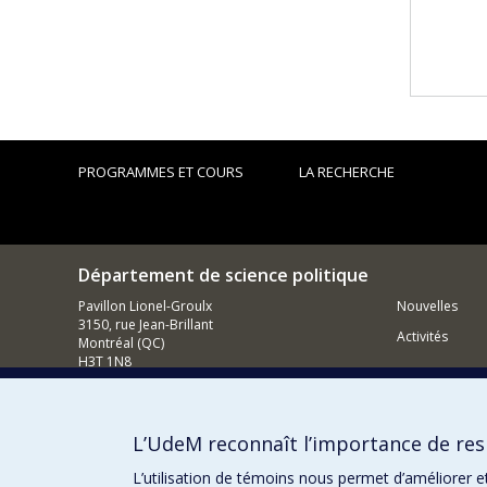
PROGRAMMES ET COURS
LA RECHERCHE
Département de science politique
Pavillon Lionel-Groulx
Nouvelles
3150, rue Jean-Brillant
Activités
Montréal (QC)
H3T 1N8
514 343-6578
Courriel
L’UdeM reconnaît l’importance de resp
Comment so
L’utilisation de témoins nous permet d’améliorer e