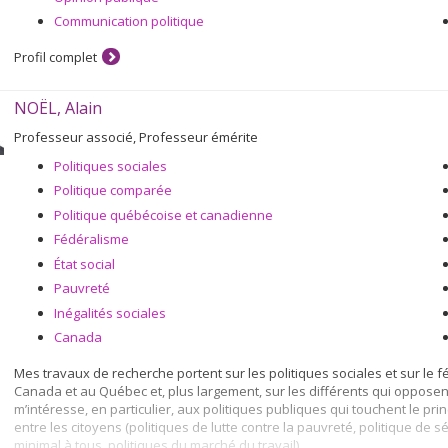
En 2008, j'ai été nommé doyen de la Faculté des arts et des sciences.
Communication politique
Profil complet
NOËL, Alain
Professeur associé, Professeur émérite
Politiques sociales
Politique comparée
Politique québécoise et canadienne
Fédéralisme
État social
Pauvreté
Inégalités sociales
Canada
Mes travaux de recherche portent sur les politiques sociales et sur le 
Canada et au Québec et, plus largement, sur les différents qui opposent
m’intéresse, en particulier, aux politiques publiques qui touchent le prin
entre les citoyens (politiques de lutte contre la pauvreté, politique de 
minimal à tous, politiques du marché du travail).