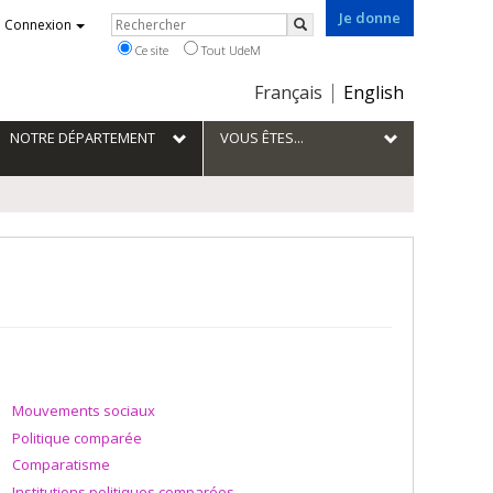
Je donne
Rechercher
Connexion
Rechercher
Ce site
Tout UdeM
Choix
Français
English
de
la
NOTRE DÉPARTEMENT
VOUS ÊTES...
langue
Mouvements sociaux
Politique comparée
Comparatisme
Institutions politiques comparées