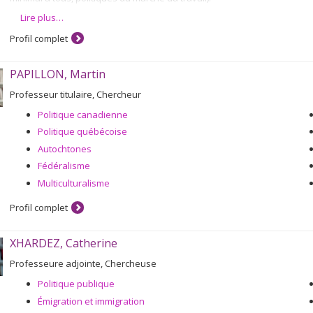
Lire plus…
Ces dernières années, j’ai travaillé notamment sur les stratégies de lu
l’Union européenne et par les gouvernements provinciaux au Canada. 
Profil complet
récentes du fédéralisme canadien (déséquilibre fiscal, ententes bilatéra
travail, politiques des provinces concernant les peuples autochtones). 
démocratie, la politique sert d’abord à mettre en opposition des concepti
PAPILLON, Martin
Professeur titulaire, Chercheur
Politique canadienne
Politique québécoise
Autochtones
Fédéralisme
Multiculturalisme
Profil complet
XHARDEZ, Catherine
Professeure adjointe, Chercheuse
Politique publique
Émigration et immigration