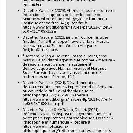
depuis les éthiques du care. Recherches
féministes.
Devette, Pascale. (2023). Attention, justice sociale et
éducation : les apports de la philosophie de
Simone Weil pour une pédagogie de l’attention.
Politique et sociétés, 42(3). Repéré à
https://www.erudit.org/fr/revues/ps/2023-v42-n3-
ps07420/1097252ar
Devette, Pascale. (2023, janvier). Concerning the
“medium” and the “upper” levels of love: Martha
Nussbaum and Simone Weil on Antigone.
Religion&Literature.
*Bernard, Milan & Devette, Pascale. (2023,
sous
presse
). La solidarité agonistique comme « mesure »
de résonnance : penser l’engagement
démocratique avec Hannah Arendt et Hartmut
Rosa. Eurostudia : revue transatlantique de
recherches sur l’Europe, 14(1).
Devette, Pascale. (2021). Détachement et
décentrement : l’amour « impersonnel » d’Antigone
au cœur de la cité. Laval théologique et
philosophique, 77(1), 61-81. Repéré à
https://www.erudit.org/fr/revues/ltp/2021-v77-n1-
ltp06943/1088390ar.pdf
Devette, Pascale & *MBama, Dimitri. (2021).
Réflexions sur les dispositifs algorithmiques et la
perception. Implications philosophiques, Dossier «
Philosophie et numérique ». Repéré à
https://www.implications-
philosophiques.org/reflexions-sur-les-dispositifs-