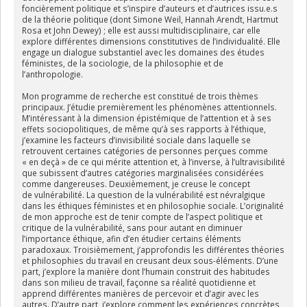
foncièrement politique et s’inspire d’auteurs et d’autrices issu.e.s
de la théorie politique (dont Simone Weil, Hannah Arendt, Hartmut
Rosa et John Dewey) ; elle est aussi multidisciplinaire, car elle
explore différentes dimensions constitutives de l’individualité. Elle
engage un dialogue substantiel avec les domaines des études
féministes, de la sociologie, de la philosophie et de
l’anthropologie.
Mon programme de recherche est constitué de trois thèmes
principaux. J’étudie premièrement les
phénomènes attentionnels
.
M’intéressant à la dimension épistémique de l’attention et à ses
effets sociopolitiques, de même qu’à ses rapports à l’éthique,
j’examine les facteurs d’invisibilité sociale dans laquelle se
retrouvent certaines catégories de personnes perçues comme
« en deçà » de ce qui mérite attention et, à l’inverse, à l’ultravisibilité
que subissent d’autres catégories marginalisées considérées
comme dangereuses. Deuxièmement, je creuse le concept
de
vulnérabilité.
La question de la vulnérabilité est névralgique
dans les éthiques féministes et en philosophie sociale. L’originalité
de mon approche est de tenir compte de l’aspect politique et
critique de la vulnérabilité, sans pour autant en diminuer
l’importance éthique, afin d’en étudier certains éléments
paradoxaux. Troisièmement, j’approfondis les différentes
théories
et philosophies du travail
en creusant deux sous-éléments. D’une
part, j’explore la manière dont l’humain construit des habitudes
dans son milieu de travail, façonne sa réalité quotidienne et
apprend différentes manières de percevoir et d’agir avec les
autres. D’autre part, j’explore comment les expériences concrètes