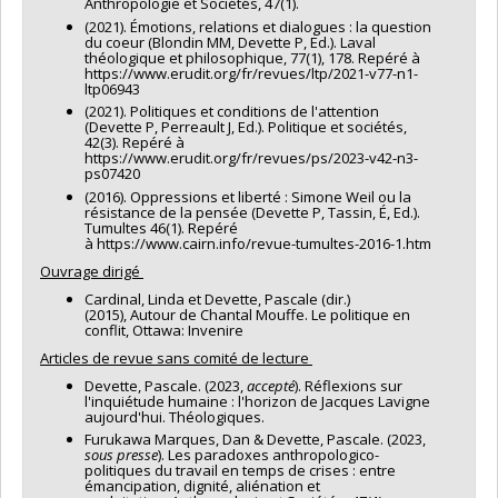
Anthropologie et Sociétés, 47(1).
(2021). Émotions, relations et dialogues : la question
du coeur (Blondin MM, Devette P, Ed.). Laval
théologique et philosophique, 77(1), 178. Repéré à
https://www.erudit.org/fr/revues/ltp/2021-v77-n1-
ltp06943
(2021). Politiques et conditions de l'attention
(Devette P, Perreault J, Ed.). Politique et sociétés,
42(3). Repéré à
https://www.erudit.org/fr/revues/ps/2023-v42-n3-
ps07420
(2016). Oppressions et liberté : Simone Weil ou la
résistance de la pensée (Devette P, Tassin, É, Ed.).
Tumultes 46(1). Repéré
à https://www.cairn.info/revue-tumultes-2016-1.htm
Ouvrage dirigé
Cardinal, Linda et Devette, Pascale (dir.)
(2015), Autour de Chantal Mouffe. Le politique en
conflit, Ottawa: Invenire
Articles de revue sans comité de lecture
Devette, Pascale. (2023,
accepté
). Réflexions sur
l'inquiétude humaine : l'horizon de Jacques Lavigne
aujourd'hui. Théologiques.
Furukawa Marques, Dan & Devette, Pascale. (2023,
sous presse
). Les paradoxes anthropologico-
politiques du travail en temps de crises : entre
émancipation, dignité, aliénation et