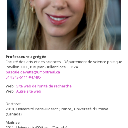
Professeure agrégée
Faculté des arts et des sciences - Département de science politique
Pavillon 3200, rue Jean-Brillant
local C3124
pascale.devette@umontreal.ca
514 343-6111 #47495
Web :
Site web de l’unité de recherche
Web :
Autre site web
Doctorat
2018 , Université Paris-Diderot (France), Université d'Ottawa
(Canada)
Maîtrise
2011 , Université d'Ottawa (Canada)