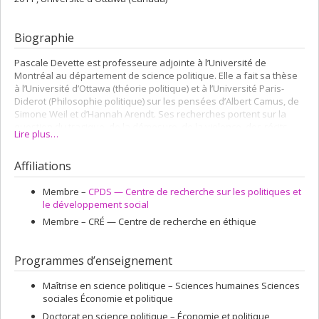
Biographie
Pascale Devette est professeure adjointe à l’Université de
Montréal au département de science politique. Elle a fait sa thèse
à l’Université d’Ottawa (théorie politique) et à l’Université Paris-
Diderot (Philosophie politique) sur les pensées d’Albert Camus, de
Simone Weil et d’Hannah Arendt. Ses recherches portent sur la
question du tragique, de la démesure, de la violence, des récits
Lire plus…
des rescapé.e.s d’expériences limites et de la philosophie du
travail. Ses travaux actuels s’inscrivent dans le champ de la
Affiliations
pensée critique et féministe, en interrogeant les notions de
vulnérabilité, de précarité, de genre et de matérialité.
Membre –
CPDS — Centre de recherche sur les politiques et
le développement social
Membre –
CRÉ — Centre de recherche en éthique
Programmes d’enseignement
Maîtrise en science politique – Sciences humaines Sciences
sociales Économie et politique
Doctorat en science politique – Économie et politique