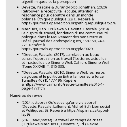
algorithmiques-et-la-perception
Devette, Pascale & Durand-Folco, Jonathan. (2020).
Retrouver la réceptivité : écoute, attention et
résonance pour débattre dans un monde
polarisé. Éthique publique, 22(1). Repéré à
https://journals.openedition.org/ethiquepublique/5276
Marques, Dan Furukawa & Devette, Pascale. (2019).
La dignité du travail, fondation d'une communauté
politique dans le Mouvement des sans-terre au
Brésil. Journal des anthropologues, 158-159, 249-
273. Repéré à
https://journals.openedition.org/jda/9029
*Devette, Pascale. (2017). La relation au beau
contre l'oppression au travail ? Lectures actuelles
et inactuelles de Simone Weil. Cahiers Simone Weil
(Tome XXXVIII: 4), 315-338.
*Devette, Pascale. (2016). Simone Weil, les héros
tragiques et le politique Entre l’amour et la force.
Tumultes 46 (1), 177-196. Repéré
à https://www.cairn.info/revue-tumultes-2016-1-
page-177.htm
Numéros de revue
(2024, octobre). Qu'est-ce qu'une vie sobre?
(Devette, Pascale, Lallement, Michel. Ed.). Lien social
et Politiques, 93. Repéré à https://lsp.inrs.ca/appel-
lsp93
(2023,
sous presse
). Le travail en temps de crises
(Furukawa Marques D, Devette P, Ed.). Revue