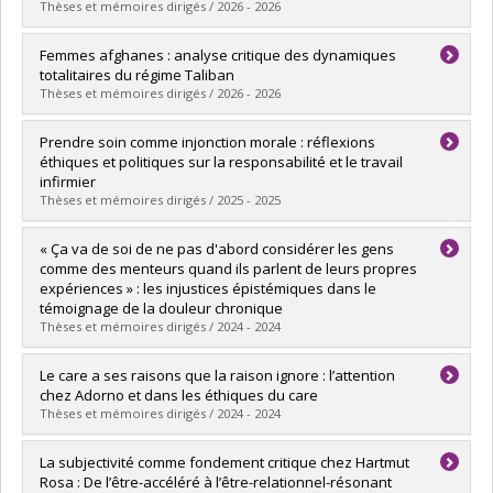
Diplôme obtenu :
M.A.
Thèses et mémoires dirigés / 2026 - 2026
"Des universités s’unissent pour commémorer la tuerie
Lien vers le document dans Papyrus
de Polytechnique",
La Presse
, 11/2019
https://www.lapresse.ca/actualites/2019-11-21/des-
Diplômé(e) :
Bernard, Milan
Femmes afghanes : analyse critique des dynamiques
universites-s-unissent-pour-commemorer-la-tuerie-de-
Cycle :
Doctorat
totalitaires du régime Taliban
polytechnique
Diplôme obtenu :
Ph. D.
Thèses et mémoires dirigés / 2026 - 2026
Lien vers le document dans Papyrus
Entrevues diffusées
Diplômé(e) :
Delannoy, Clarisse Chantal Monique
Prendre soin comme injonction morale : réflexions
"Simone Weil, une vie au travail", Émission: Avoir
Cycle :
Maîtrise
éthiques et politiques sur la responsabilité et le travail
raison avec,
France culture
(08/2021)
Diplôme obtenu :
M. Sc.
infirmier
https://www.radiofrance.fr/franceculture/podcasts/avoir-
Lien vers le document dans Papyrus
Thèses et mémoires dirigés / 2025 - 2025
raison-avec/une-vie-au-travail-8868132
"Polytechnique : devoir de mémoire", RDI Matin week
Diplômé(e) :
Roy, Emmanuelle
« Ça va de soi de ne pas d'abord considérer les gens
end,
ICI RDI
(11/2019)
Cycle :
Maîtrise
comme des menteurs quand ils parlent de leurs propres
https://ici.radio-canada.ca/rdi/rdi-matin-week-
Diplôme obtenu :
M.A.
expériences » : les injustices épistémiques dans le
end/site/segments/reportage/144297/polytechnique
Lien vers le document dans Papyrus
témoignage de la douleur chronique
"L'attentat de Polytechnique, 30 ans plus tard :
Thèses et mémoires dirigés / 2024 - 2024
entrevue avec Pascale Devette", Tout un
matin,
ICI Radio Canada Première
(11/2019)
Diplômé(e) :
Côté, Catherine
Le care a ses raisons que la raison ignore : l’attention
https://ici.radio-
Cycle :
Maîtrise
chez Adorno et dans les éthiques du care
canada.ca/ohdio/premiere/emissions/tout-un-
Diplôme obtenu :
M. Sc.
Thèses et mémoires dirigés / 2024 - 2024
matin/segments/entrevue/143523/tuerie-
Lien vers le document dans Papyrus
polytechnique-temoignage-balado-
Diplômé(e) :
Michaud, Delphine
La subjectivité comme fondement critique chez Hartmut
Cycle :
Maîtrise
Rosa : De l’être-accéléré à l’être-relationnel-résonant