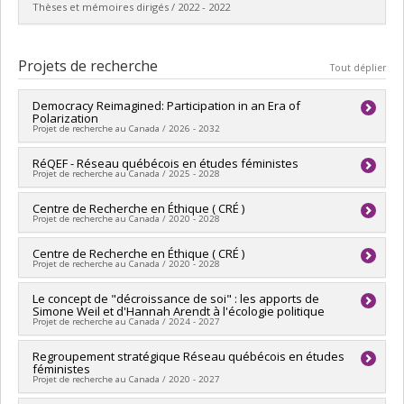
Cycle :
Maîtrise
Thèses et mémoires dirigés / 2022 - 2022
Diplôme obtenu :
M. Sc.
Lien vers le document dans Papyrus
Diplômé(e) :
Gadoua, Félix
Cycle :
Maîtrise
Projets de recherche
Tout déplier
Diplôme obtenu :
M. Sc.
Lien vers le document dans Papyrus
Democracy Reimagined: Participation in an Era of
Polarization
Projet de recherche au Canada / 2026 - 2032
Chercheur principal :
RéQEF - Réseau québécois en études féministes
Laurie Beaudonnet
Projet de recherche au Canada / 2025 - 2028
Co-chercheurs :
Pascale Devette
,
Catherine Ouellet
Sources de financement :
CRSH/Conseil de recherches en
Chercheur principal :
Centre de Recherche en Éthique ( CRÉ )
Nancy Aumais
sciences humaines du Canada
Projet de recherche au Canada / 2020 - 2028
Co-chercheurs :
Pascale Devette
Programmes de subvention :
PVXXXXXX-Subvention Savoir
Sources de financement :
FRQSC/Fonds de recherche du
Chercheur principal :
Centre de Recherche en Éthique ( CRÉ )
Ryoa Chung
,
Christine Tappolet
Québec - Société et culture (FQRSC)
Projet de recherche au Canada / 2020 - 2028
Co-chercheurs :
Charles Blattberg
,
Mira Johri
,
Stéphane
Programmes de subvention :
Rousseau
,
Éric Racine
,
Luc B. Tremblay
,
Bryn Williams-Jones
,
Chercheur principal :
Le concept de "décroissance de soi" : les apports de
Ryoa Chung
,
Christine Tappolet
Frédéric Mérand
,
Cynthia E. Milton
,
Kathryn Furlong
,
Peter
Simone Weil et d'Hannah Arendt à l'écologie politique
Co-chercheurs :
Charles Blattberg
,
Mira Johri
,
Stéphane
Dietsch
,
Marie-Chantal Fortin
,
Christian Nadeau
,
Vardit
Projet de recherche au Canada / 2024 - 2027
Rousseau
,
Éric Racine
,
Bryn Williams-Jones
,
Frédéric Mérand
Ravitsky
,
Christophe Abrassart
,
Nathalie Orr Gaucher
,
Marc-
,
Cynthia E. Milton
,
Kathryn Furlong
,
Peter Dietsch
,
Marie-
Antoine Dilhac
,
Sébastien Rioux
,
Anne Hudon
,
Aude Bandini
,
Chercheur principal :
Regroupement stratégique Réseau québécois en études
Pascale Devette
Chantal Fortin
,
Christian Nadeau
,
Augustin Simard
,
Vardit
Pascale Devette
,
Jonathan Simon
,
Denise Celentano
,
féministes
Sources de financement :
CRSH/Conseil de recherches en
Ravitsky
,
Christophe Abrassart
,
Nathalie Orr Gaucher
,
Marc-
Projet de recherche au Canada / 2020 - 2027
Catherine Lu
,
Gregory M. Mikkelson
,
Arash Abizadeh
,
Iwao
sciences humaines du Canada
Antoine Dilhac
,
Sébastien Rioux
,
Anne Hudon
,
Aude Bandini
,
Hirose
,
Jacob Levy
,
Natalie Stoljar
,
William Roberts
,
Kristin