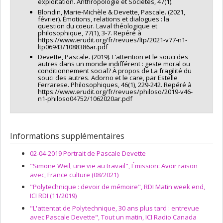
exploitation. Anthropologie et Sociétés, 47(1).
Blondin, Marie-Michèle & Devette, Pascale. (2021,
février). Émotions, relations et dialogues : la
question du coeur. Laval théologique et
philosophique, 77(1), 3-7. Repéré à
https://www.erudit.org/fr/revues/ltp/2021-v77-n1-
ltp06943/1088386ar.pdf
Devette, Pascale. (2019). L’attention et le souci des
autres dans un monde indifférent : geste moral ou
conditionnement social? À propos de La fragilité du
souci des autres. Adorno et le care, par Estelle
Ferrarese. Philosophiques, 46(1), 229-242. Repéré à
https://www.erudit.org/fr/revues/philoso/2019-v46-
n1-philoso04752/1062020ar.pdf
Informations supplémentaires
02-04-2019 Portrait de Pascale Devette
"Simone Weil, une vie au travail", Émission: Avoir raison
avec, France culture (08/2021)
"Polytechnique : devoir de mémoire", RDI Matin week end,
ICI RDI (11/2019)
"L'attentat de Polytechnique, 30 ans plus tard : entrevue
avec Pascale Devette", Tout un matin, ICI Radio Canada