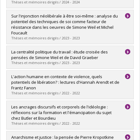
Diplôme obtenu :
M.A.
Thèses et mémoires dirigés / 2024 - 2024
Lien vers le document dans Papyrus
Diplômé(e) :
Maheux Diaz, Alexandre
Sur l'injonction néolibérale à être soi-même : analyse du
Cycle :
Maîtrise
potentiel des techniques de soi comme facteur de
Diplôme obtenu :
M.A.
résistance dans les oeuvres de Simone Weil et Michel
Lien vers le document dans Papyrus
Foucault
Thèses et mémoires dirigés / 2023 - 2023
Diplômé(e) :
M'Bama, Dimitri
La centralité politique du travail : étude croisée des
Cycle :
Doctorat
pensées de Simone Weil et de David Graeber
Diplôme obtenu :
Ph. D.
Thèses et mémoires dirigés / 2023 - 2023
Lien vers le document dans Papyrus
Diplômé(e) :
Crépeau, Alexandre
L'action humaine en contexte de violence, quels
Cycle :
Maîtrise
potentiels de libération? : lectures d'Hannah Arendt et de
Diplôme obtenu :
M. Sc.
Frantz Fanon
Lien vers le document dans Papyrus
Thèses et mémoires dirigés / 2022 - 2022
Diplômé(e) :
Paré, Éléonore
Les ancrages discursifs et corporels de l'idéologie :
Cycle :
Maîtrise
réflexions sur la formation et l'émancipation du sujet
Diplôme obtenu :
M. Sc.
chez Butler et Bourdieu
Lien vers le document dans Papyrus
Thèses et mémoires dirigés / 2022 - 2022
Diplômé(e) :
Perron, Justine
Anarchisme et justice : la pensée de Pierre Kropotkine