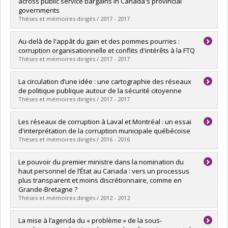
Cycle :
Doctoral
across public service bargains in Canada's provincial
Grade :
Ph. D.
governments
Lien vers le document dans Papyrus
Thèses et mémoires dirigés / 2017 - 2017
Graduate :
Cooper, Christopher A.
Au-delà de l'appât du gain et des pommes pourries :
Cycle :
Doctoral
corruption organisationnelle et conflits d'intérêts à la FTQ
Grade :
Ph. D.
Thèses et mémoires dirigés / 2017 - 2017
Lien vers le document dans Papyrus
Graduate :
Fortier, Marie-Kathryn
La circulation d’une idée : une cartographie des réseaux
Cycle :
Master's
de politique publique autour de la sécurité citoyenne
Grade :
M. Sc.
Thèses et mémoires dirigés / 2017 - 2017
Lien vers le document dans Papyrus
Graduate :
Lazreg, Nordin
Les réseaux de corruption à Laval et Montréal : un essai
Cycle :
Doctoral
d'interprétation de la corruption municipale québécoise
Grade :
Ph. D.
Thèses et mémoires dirigés / 2016 - 2016
Lien vers le document dans Papyrus
Graduate :
Daoust, Sophie
Le pouvoir du premier ministre dans la nomination du
Cycle :
Master's
haut personnel de l’État au Canada : vers un processus
Grade :
M. Sc.
plus transparent et moins discrétionnaire, comme en
Lien vers le document dans Papyrus
Grande-Bretagne ?
Thèses et mémoires dirigés / 2012 - 2012
Graduate :
Depelteau-Paquette, Marie
La mise à l’agenda du « problème » de la sous-