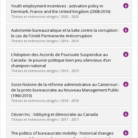
Graduate :
Boucher, Simon
Youth employment incentives : activation policy in
Cycle :
Master's
Denmark, France and the United Kingdom (2008-2016)
Grade :
M.A.
Thèses et mémoires dirigés / 2020 - 2020
Lien vers le document dans Papyrus
Graduate :
Dinan, Shannon
Autonomie bureaucratique et la lutte contre la corruption :
Cycle :
Doctoral
le cas de l'Unité Permanente Anticorruption
Grade :
Ph. D.
Thèses et mémoires dirigés / 2019 - 2019
Lien vers le document dans Papyrus
Graduate :
Chénier-Marais, Hadrien
L’Adoption des Accords de Poursuite Suspendue au
Cycle :
Master's
Canada : le pouvoir politique bien peu silencieux d’un
Grade :
M. Sc.
champion national
Lien vers le document dans Papyrus
Thèses et mémoires dirigés / 2019 - 2019
Graduate :
St-Georges, Simon
Socio-histoire de la réforme administrative au Cameroun :
Cycle :
Master's
de la proto-bureaucratie au Nouveau Management Public
Grade :
M.A.
(1960-2013)
Lien vers le document dans Papyrus
Thèses et mémoires dirigés / 2018 - 2018
Graduate :
Tamekou Tsowa, Raoul
Citizen Inc. : lobbying et démocratie au Canada
Cycle :
Doctoral
Thèses et mémoires dirigés / 2017 - 2017
Grade :
Ph. D.
Lien vers le document dans Papyrus
Graduate :
Boucher, Maxime
The politics of bureaucratic mobility : historical changes