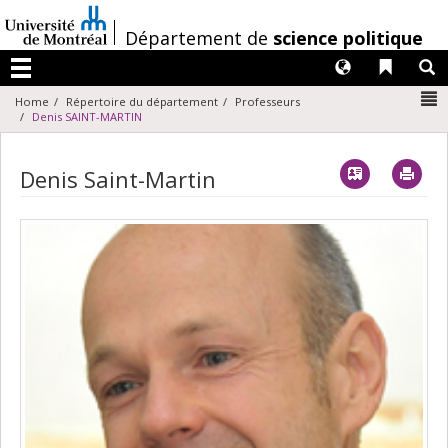
Passer
au
/
Département de
science politique
contenu
Langues
Liens 
R
Menu
N
Home
Répertoire du département
Professeurs
Denis SAINT-MARTIN
Vcard
Imp
Denis Saint-Martin