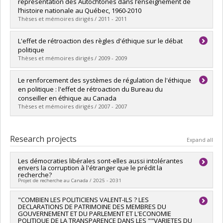
Cycle :
Master's
représentation des Autochtones dans l’enseignement de
Grade :
M. Sc.
l’histoire nationale au Québec, 1960-2010
Lien vers le document dans Papyrus
Thèses et mémoires dirigés / 2011 - 2011
Graduate :
Arsenault, Gabriel
L'effet de rétroaction des règles d'éthique sur le débat
Cycle :
Master's
politique
Grade :
M. Sc.
Thèses et mémoires dirigés / 2009 - 2009
Lien vers le document dans Papyrus
Graduate :
Bordeleau, Christian
Le renforcement des systèmes de régulation de l'éthique
Cycle :
Master's
en politique : l'effet de rétroaction du Bureau du
Grade :
M. Sc.
conseiller en éthique au Canada
Lien vers le document dans Papyrus
Thèses et mémoires dirigés / 2007 - 2007
Graduate :
Dupuis, Marie
Cycle :
Master's
Research projects
Expand all
Grade :
M. Sc.
Lien vers le document dans Papyrus
Les démocraties libérales sont-elles aussi intolérantes
envers la corruption à l'étranger que le prédit la
recherche?
Projet de recherche au Canada / 2025 - 2031
Lead researcher :
"COMBIEN LES POLITICIENS VALENT-ILS ? LES
Denis Saint-Martin
DECLARATIONS DE PATRIMOINE DES MEMBRES DU
Funding sources:
CRSH/Conseil de recherches en sciences
GOUVERNEMENT ET DU PARLEMENT ET L'ECONOMIE
humaines du Canada
POLITIQUE DE LA TRANSPARENCE DANS LES ""VARIETES DU