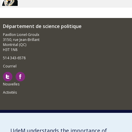
Département de science politique
Pavillon Lionel-Groulx
3150, rue Jean-Brillant
Montréal (QC)
H3T 1N8
514 343-6578
Courriel
Nouvelles
Activités
Comment soutenir le Département?
UdeM understands the importance of