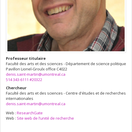
Professeur titulaire
Faculté des arts et des sciences - Département de science politique
Pavillon Lionel-Groulx
office C4022
denis.saint-martin@umontreal.ca
514 343-6111 #20322
Chercheur
Faculté des arts et des sciences - Centre d'études et de recherches
internationales
denis.saint-martin@umontreal.ca
Web :
ResearchGate
Web :
Site web de l’unité de recherche