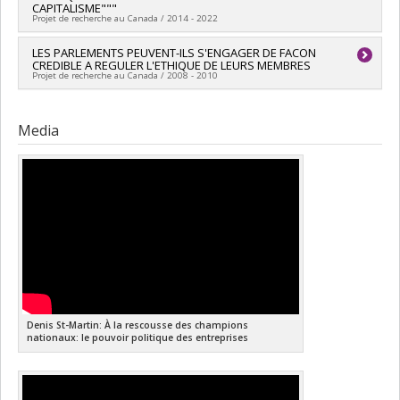
Grant programs:
PVXXXXXX-Subvention Savoir
CAPITALISME"""
Projet de recherche au Canada / 2014 - 2022
Lead researcher :
LES PARLEMENTS PEUVENT-ILS S'ENGAGER DE FACON
Denis Saint-Martin
CREDIBLE A REGULER L'ETHIQUE DE LEURS MEMBRES
Funding sources:
CRSH/Conseil de recherches en sciences
Projet de recherche au Canada / 2008 - 2010
humaines du Canada
Grant programs:
PVXXXXXX-Subvention Savoir
Lead researcher :
Denis Saint-Martin
Media
Denis St-Martin: À la rescousse des champions
nationaux: le pouvoir politique des entreprises