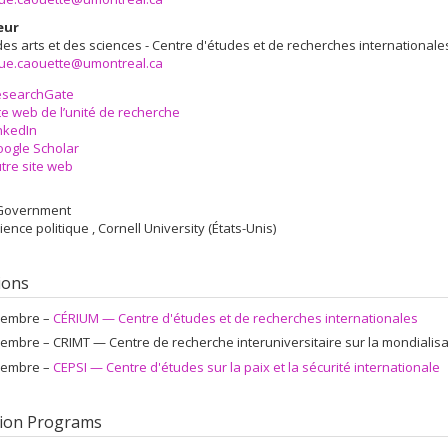
eur
des arts et des sciences - Centre d'études et de recherches internationale
ue.caouette@umontreal.ca
esearchGate
te web de l’unité de recherche
nkedIn
ogle Scholar
tre site web
 Government
ience politique , Cornell University (États-Unis)
tions
embre –
CÉRIUM — Centre d'études et de recherches internationales
embre –
CRIMT — Centre de recherche interuniversitaire sur la mondialisati
embre –
CEPSI — Centre d'études sur la paix et la sécurité internationale
ion Programs