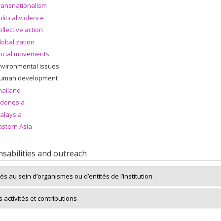
ransnationalism
olitical violence
ollective action
lobalization
ocial movements
nvironmental issues
uman development
hailand
ndonesia
alaysia
astern Asia
sabilities and outreach
tés au sein d’organismes ou d’entités de l’institution
 activités et contributions