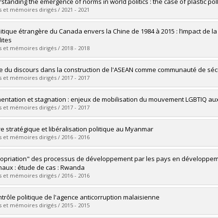
uate :
Poulin, Maxence
standing the emergence of norms in world politics : the case of plastic pol
 :
Master's
 et mémoires dirigés / 2021 - 2021
 :
M. Sc.
vers le document dans Papyrus
uate :
Beaudoin, Simon
litique étrangère du Canada envers la Chine de 1984 à 2015 : l’impact de la c
 :
Master's
lites
 :
M. Sc.
 et mémoires dirigés / 2018 - 2018
vers le document dans Papyrus
uate :
Lefrançois, Eric
le du discours dans la construction de l'ASEAN comme communauté de séc
 :
Doctoral
 et mémoires dirigés / 2017 - 2017
 :
Ph. D.
vers le document dans Papyrus
uate :
Martel, Stéphanie
entation et stagnation : enjeux de mobilisation du mouvement LGBTIQ aux
 :
Doctoral
 et mémoires dirigés / 2017 - 2017
 :
Ph. D.
vers le document dans Papyrus
uate :
Chartrand, Alex
re stratégique et libéralisation politique au Myanmar
 :
Master's
 et mémoires dirigés / 2016 - 2016
 :
M. Sc.
vers le document dans Papyrus
uate :
Rancourt, Jean-François
opriation" des processus de développement par les pays en développem
 :
Master's
naux : étude de cas : Rwanda
 :
M. Sc.
 et mémoires dirigés / 2016 - 2016
vers le document dans Papyrus
uate :
Ngirumpatse, Pauline
ntrôle politique de l'agence anticorruption malaisienne
 :
Doctoral
 et mémoires dirigés / 2015 - 2015
 :
Ph. D.