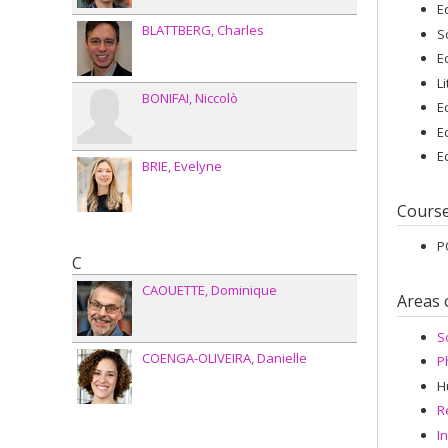
E
BLATTBERG
Charles
S
E
L
BONIFAI
Niccolò
E
E
E
BRIE
Evelyne
Cours
P
C
CAOUETTE
Dominique
Areas 
S
COENGA-OLIVEIRA
Danielle
P
H
R
I