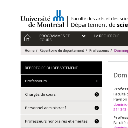
Passer
au
contenu
/
Faculté des arts et des sci
Département de
sci
Navigation
HOME
PROGRAMMES ET
LA RECHERCHE
principale
COURS
Home
Répertoire du département
Professeurs
Domini
RÉPERTOIRE DU DÉPARTEMENT
Domi
Professeurs
Profess
Faculté 
Chargés de cours
Pavillon
dominiq
Personnel administratif
514 343
Profess
Professeurs honoraires et émérites
Faculté 
dominiq