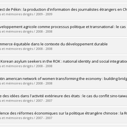
 :
M. Sc.
vers le document dans Papyrus
uate :
Côté, Denis J.
rect de Pékin : la production d'information des journalistes étrangers en Chi
 :
Master's
 et mémoires dirigés / 2009 - 2009
 :
M. Sc.
vers le document dans Papyrus
uate :
Pelé, Ariane
veloppement agricole comme processus politique et transnational : le ca
 :
Master's
 et mémoires dirigés / 2008 - 2008
 :
M. Sc.
vers le document dans Papyrus
uate :
Willis, Catherine
mmerce équitable dans le contexte du développement durable
 :
Master's
 et mémoires dirigés / 2008 - 2008
 :
M. Sc.
vers le document dans Papyrus
uate :
De Vivanco Pezo, Oscar
 Korean asylum seekers in the ROK : national identity and social integratio
 :
Master's
 et mémoires dirigés / 2008 - 2008
 :
M. Sc.
vers le document dans Papyrus
uate :
Lee, Regina
atin american network of women transforming the economy : building brid
 :
Master's
 et mémoires dirigés / 2008 - 2008
 :
M. Sc.
vers le document dans Papyrus
uate :
Díaz Alba, Carmen Leticia
e des idées dans l'activité extérieure des états : le cas du conflit sino-tai
 :
Master's
 et mémoires dirigés / 2007 - 2007
 :
M. Sc.
vers le document dans Papyrus
uate :
Labrecque, Charles-Louis
idence des réformes économiques sur la politique étrangère chinoise : la 
 :
Master's
 et mémoires dirigés / 2007 - 2007
 :
M. Sc.