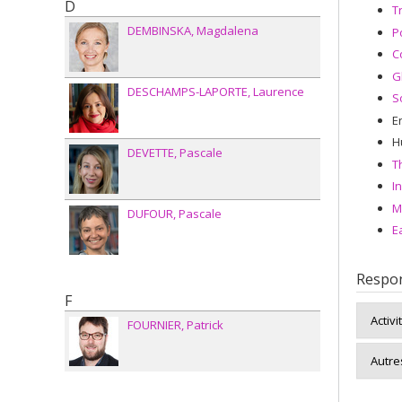
D
T
DEMBINSKA
Magdalena
P
C
G
DESCHAMPS-LAPORTE
Laurence
S
E
H
DEVETTE
Pascale
T
I
M
DUFOUR
Pascale
E
Respon
F
Activi
FOURNIER
Patrick
Autres