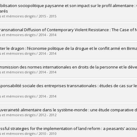
vers le document dans Papyrus
uate :
Bautista-Beauchesne, Nicholas
bilisation sociopolitique paysanne et son impact sur le profil alimentaire
 :
Master's
arés
 :
M. Sc.
 et mémoires dirigés / 2015 - 2015
vers le document dans Papyrus
uate :
Laroche, Martin
ransnational Diffusion of Contemporary Violent Resistance : The Case of 
 :
Master's
 et mémoires dirigés / 2014 - 2014
 :
M. Sc.
vers le document dans Papyrus
uate :
Wettstein, Tristan
er le dragon : l’économie politique de la drogue et le conflit armé en Birm
 :
Master's
 et mémoires dirigés / 2014 - 2014
 :
M. Sc.
vers le document dans Papyrus
uate :
Éthier-Sawyer, Sarah
ansmission des normes internationales en droits de la personne et le d
 :
Master's
 et mémoires dirigés / 2014 - 2014
 :
M. Sc.
vers le document dans Papyrus
uate :
Armijo Fortin, Alexandra
sponsabilité sociale des entreprises transnationales : études de cas sur les
 :
Doctoral
 :
Ph. D.
 et mémoires dirigés / 2014 - 2014
vers le document dans Papyrus
uate :
Hamelin, Mathieu
uveraineté alimentaire dans le système-monde : une étude comparative de
 :
Master's
 et mémoires dirigés / 2012 - 2012
 :
M. Sc.
vers le document dans Papyrus
uate :
Gurcan, Efe Can
ssful strategies for the implementation of land reform : a peasants’ accou
 :
Master's
 et mémoires dirigés / 2010 - 2010