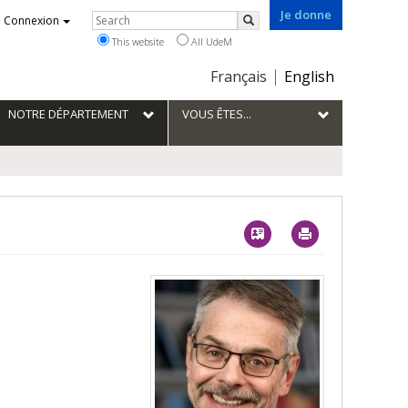
Je donne
Rechercher
Connexion
Search
This website
All UdeM
Choix
Français
English
de
la
NOTRE DÉPARTEMENT
VOUS ÊTES...
langue
Vcard
Imprimer