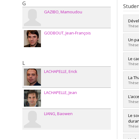
G
Studen
GAZIBO
Mamoudou
Dével
Thèses
GODBOUT
Jean-François
Grad
Un pa
Cycle
Thèses
Grade
Lien 
Grad
Le ca
L
Cycle
Thèses
Grade
LACHAPELLE
Erick
Lien 
Grad
La Th
Cycle
Thèses
Grade
LACHAPELLE
Jean
Lien 
Grad
L’acc
Cycle
Thèses
Grade
Lien 
LIANG
Baowen
Grad
Le so
Cycle
duran
Grade
Thèses
Lien 