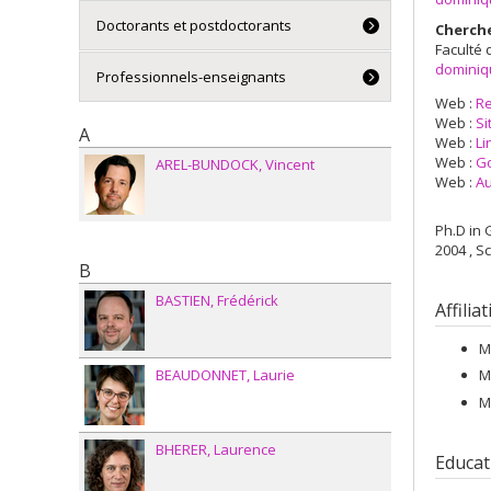
Doctorants et postdoctorants
Cherch
Faculté 
dominiq
Professionnels-enseignants
Web :
R
Web :
Si
A
Web :
Li
Web :
Go
AREL-BUNDOCK
Vincent
Web :
Au
Ph.D in
2004 , Sc
B
BASTIEN
Frédérick
Affilia
M
BEAUDONNET
Laurie
M
M
BHERER
Laurence
Educat