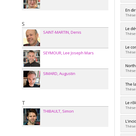
Grade
Lien 
Grad
En di
Cycle
Thèses
Grade
S
Lien 
Grad
Le dé
SAINT-MARTIN
Denis
Cycle
Thèses
Grade
Lien 
Grad
Le co
Cycle
Thèses
SEYMOUR
Lee Joseph Mars
Grade
Lien 
Grad
North
Cycle
Thèses
SIMARD
Augustin
Grade
Lien 
Grad
The l
Cycle
Thèses
Grade
Lien 
Grad
T
Le rôl
Cycle
Thèses
THIBAULT
Simon
Grade
Lien 
Grad
L'inc
Cycle
Thèses
Grade