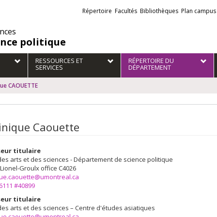
Liens
Répertoire
Facultés
Bibliothèques
Plan campus
externes
ences
ence politique
RESSOURCES ET
RÉPERTOIRE DU
SERVICES
DÉPARTEMENT
que CAOUETTE
nique Caouette
eur titulaire
des arts et des sciences - Département de science politique
 Lionel-Groulx
office C4026
ue.caouette@umontreal.ca
-6111 #40899
eur titulaire
des arts et des sciences – Centre d'études asiatiques
ue.caouette@umontreal.ca