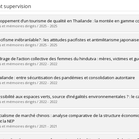
t supervision
oppement d’un tourisme de qualité en Thaïlande : la montée en gamme 
 et mémoires dirigés / 2025 - 2025
uate :
Veilleux, Alexandre
cifisme inébranlable? : les attitudes pacifistes et antimilitarisme japonais
 :
Doctoral
 et mémoires dirigés / 2025 - 2025
 :
Ph. D.
vers le document dans Papyrus
uate :
Rivest, Jozef
drage de l’action collective des femmes du hindutva : mères, victimes et gu
 :
Master's
 et mémoires dirigés / 2022 - 2022
 :
M. Sc.
vers le document dans Papyrus
uate :
Laporta, Justine
aïlande : entre sécuritisation des pandémies et consolidation autoritaire
 :
Master's
 et mémoires dirigés / 2022 - 2022
 :
M. Sc.
vers le document dans Papyrus
uate :
Désormeaux, Michaël
essibilité aux espaces verts, source d’inégalités environnementales ? : le 
 :
Master's
 et mémoires dirigés / 2022 - 2022
 :
M. Sc.
vers le document dans Papyrus
uate :
Tardif-Paradis, Étienne
cialisme de marché chinois : analyse comparative de la structure économi
 :
Master's
t la NEP
 :
M. Sc.
 et mémoires dirigés / 2021 - 2021
vers le document dans Papyrus