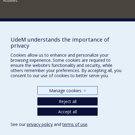
Activités
Comment soutenir le Département?
UdeM understands the importance of
privacy
BESOIN D'AIDE?
Cookies allow us to enhance and personalize your
Plan du site
browsing experience. Some cookies are required to
Signaler une erreur
ensure the website’s functionality and security, while
others remember your preferences. By accepting all, you
Accessibilité
consent to our use of cookies to better serve you.
FACULTÉ DES ARTS ET DES SCIENCES
Manage cookies
>
Nos départements et écoles
Reject all
Nos centres d'études
Nos programmes et cours
Accept all
See our
privacy policy
and
terms of use
.
Privacy