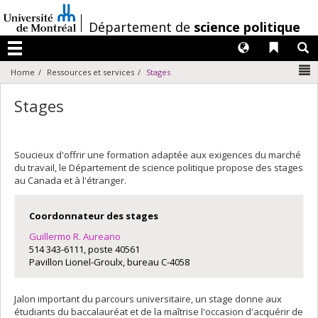
Passer
au
/
Département de
science politique
contenu
Langues
Liens 
R
Menu
N
Home
Ressources et services
Stages
Stages
Soucieux d'offrir une formation adaptée aux exigences du marché
du travail, le Département de science politique propose des stages
au Canada et à l'étranger.
Coordonnateur des stages
Guillermo R. Aureano
514 343-6111, poste 40561
Pavillon Lionel-Groulx, bureau C-4058
Jalon important du parcours universitaire, un stage donne aux
étudiants du baccalauréat et de la maîtrise l'occasion d'acquérir de