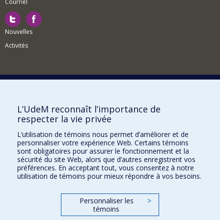
Courriel
Nouvelles
Activités
Comment soutenir le Département?
L’UdeM reconnaît l’importance de
respecter la vie privée
BESOIN D'AIDE?
L’utilisation de témoins nous permet d’améliorer et de
Plan du site
personnaliser votre expérience Web. Certains témoins
Signaler une erreur
sont obligatoires pour assurer le fonctionnement et la
sécurité du site Web, alors que d’autres enregistrent vos
Accessibilité
préférences. En acceptant tout, vous consentez à notre
utilisation de témoins pour mieux répondre à vos besoins.
FACULTÉ DES ARTS ET DES SCIENCES
Nos départements et écoles
Personnaliser les
>
témoins
Nos centres d'études