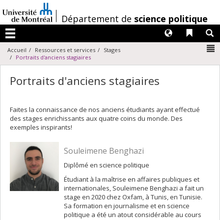
Passer
au
/
Département de
science politique
contenu
Langues
Liens 
R
Menu
N
Accueil
Ressources et services
Stages
Portraits d'anciens stagiaires
Portraits d'anciens stagiaires
Faites la connaissance de nos anciens étudiants ayant effectué
des stages enrichissants aux quatre coins du monde. Des
exemples inspirants!
Souleimene Benghazi
Diplômé en science politique
Étudiant à la maîtrise en affaires publiques et
internationales, Souleimene Benghazi a fait un
stage en 2020 chez Oxfam, à Tunis, en Tunisie.
Sa formation en journalisme et en science
politique a été un atout considérable au cours