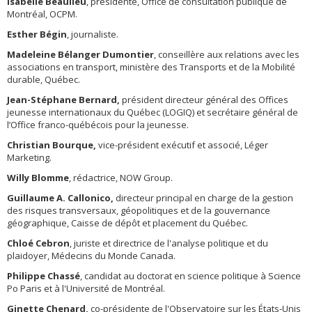
Isabelle Beaulieu
, présidente, Office de consultation publique de
Montréal, OCPM.
Esther Bégin
, journaliste.
Madeleine Bélanger Dumontier
, conseillère aux relations avec les
associations en transport, ministère des Transports et de la Mobilité
durable, Québec.
Jean-Stéphane Bernard,
président directeur général des Offices
jeunesse internationaux du Québec (LOGIQ) et secrétaire général de
l’Office franco-québécois pour la jeunesse.
Christian Bourque,
vice-président exécutif et associé, Léger
Marketing.
Willy Blomme
, rédactrice, NOW Group.
Guillaume A. Callonico,
directeur principal en charge de la gestion
des risques transversaux, géopolitiques et de la gouvernance
géographique, Caisse de dépôt et placement du Québec.
Chloé Cebron
, juriste et directrice de l'analyse politique et du
plaidoyer, Médecins du Monde Canada.
Philippe Chassé
, candidat au doctorat en science politique à Science
Po Paris et à l'Université de Montréal.
Ginette Chenard,
co-présidente de l'Observatoire sur les États-Unis