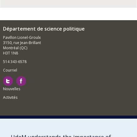
Département de science politique
Pavillon Lionel-Groulx
3150, rue Jean-Brillant
Montréal (QC)
H3T 1N8
514 343-6578
Courriel
Nouvelles
Activités
Comment soutenir le Département?