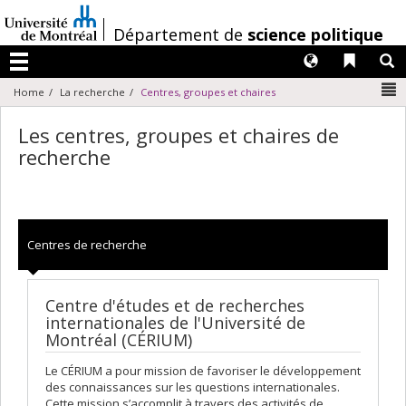
Passer
au
/
Département de
science politique
contenu
Langues
Liens 
R
Menu
N
Home
La recherche
Centres, groupes et chaires
Les centres, groupes et chaires de
recherche
Centres de recherche
Centre d'études et de recherches
internationales de l'Université de
Montréal (CÉRIUM)
Le CÉRIUM a pour mission de favoriser le développement
des connaissances sur les questions internationales.
Cette mission s’accomplit à travers des activités de