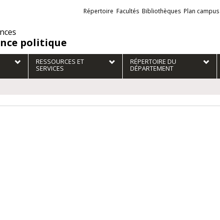
Liens
Répertoire
Facultés
Bibliothèques
Plan campus
externes
ences
ence politique
RESSOURCES ET
RÉPERTOIRE DU
SERVICES
DÉPARTEMENT