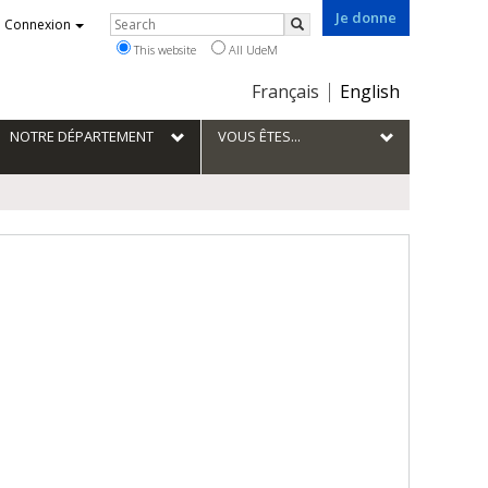
Je donne
Rechercher
Connexion
Search
This website
All UdeM
Choix
Français
English
de
la
NOTRE DÉPARTEMENT
VOUS ÊTES...
langue