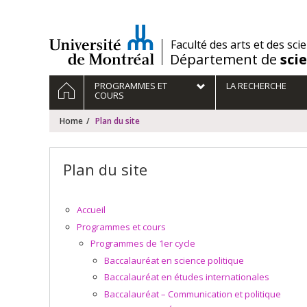
Passer
au
contenu
/
Faculté des arts et des sci
Département de
sci
Navigation
HOME
PROGRAMMES ET
LA RECHERCHE
principale
COURS
Home
Plan du site
Plan du site
Accueil
Programmes et cours
Programmes de 1er cycle
Baccalauréat en science politique
Baccalauréat en études internationales
Baccalauréat – Communication et politique