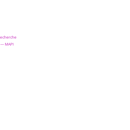
 recherche
s — MAPI