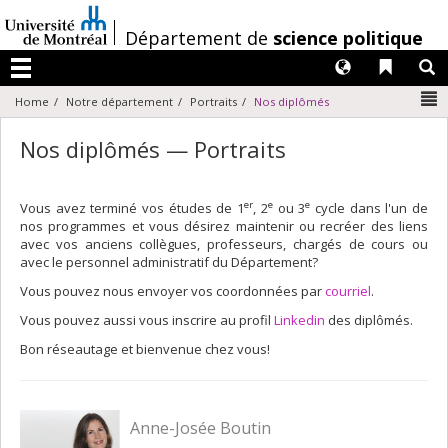
Passer
au
/
Département de
science politique
contenu
Langues
Liens 
R
Menu
N
Home
Notre département
Portraits
Nos diplômés
Nos diplômés — Portraits
er
e
e
Vous avez terminé vos études de 1
, 2
ou 3
cycle dans l'un de
nos programmes et vous désirez maintenir ou recréer des liens
avec vos anciens collègues, professeurs, chargés de cours ou
avec le personnel administratif du Département?
Vous pouvez nous envoyer vos coordonnées par
courriel
.
Vous pouvez aussi vous inscrire au profil
Linkedin
des diplômés.
Bon réseautage et bienvenue chez vous!
Anne-Josée Boutin