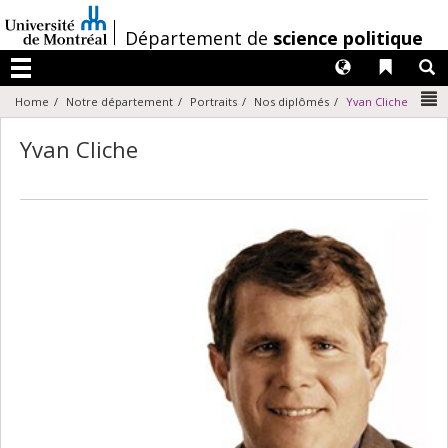
Passer
au
/
Département de
science politique
contenu
Langues
Liens 
R
Menu
N
Home
Notre département
Portraits
Nos diplômés
Yvan Cliche
Yvan Cliche