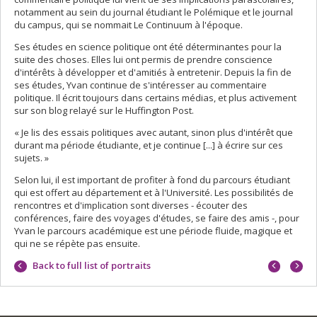
notamment au sein du journal étudiant le Polémique et le journal
du campus, qui se nommait Le Continuum à l'époque.
Ses études en science politique ont été déterminantes pour la
suite des choses. Elles lui ont permis de prendre conscience
d'intérêts à développer et d'amitiés à entretenir. Depuis la fin de
ses études, Yvan continue de s'intéresser au commentaire
politique. Il écrit toujours dans certains médias, et plus activement
sur son blog relayé sur le Huffington Post.
« Je lis des essais politiques avec autant, sinon plus d'intérêt que
durant ma période étudiante, et je continue [...] à écrire sur ces
sujets. »
Selon lui, il est important de profiter à fond du parcours étudiant
qui est offert au département et à l'Université. Les possibilités de
rencontres et d'implication sont diverses - écouter des
conférences, faire des voyages d'études, se faire des amis -, pour
Yvan le parcours académique est une période fluide, magique et
qui ne se répète pas ensuite.
Previo
Next
Back to full list of portraits
portrait
portrai