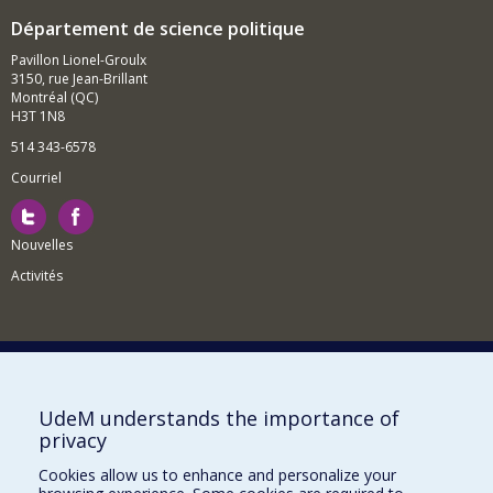
Département de science politique
Pavillon Lionel-Groulx
3150, rue Jean-Brillant
Montréal (QC)
H3T 1N8
514 343-6578
Courriel
Nouvelles
Activités
Comment soutenir le Département?
UdeM understands the importance of
privacy
BESOIN D'AIDE?
Cookies allow us to enhance and personalize your
Plan du site