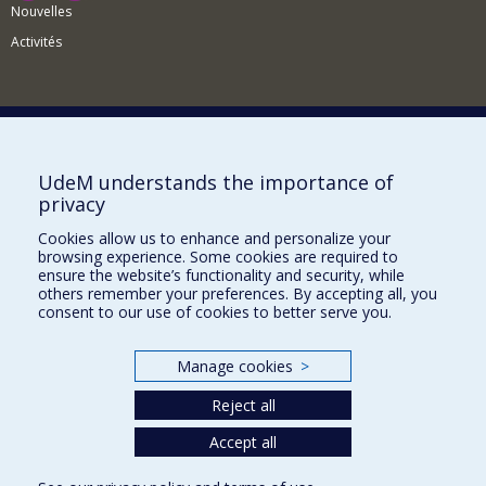
Nouvelles
Activités
Comment soutenir le Département?
UdeM understands the importance of
privacy
BESOIN D'AIDE?
Cookies allow us to enhance and personalize your
Plan du site
browsing experience. Some cookies are required to
Signaler une erreur
ensure the website’s functionality and security, while
others remember your preferences. By accepting all, you
Accessibilité
consent to our use of cookies to better serve you.
FACULTÉ DES ARTS ET DES SCIENCES
Manage cookies
>
Nos départements et écoles
Reject all
Nos centres d'études
Nos programmes et cours
Accept all