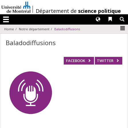
Passer
au
/
Département de
science politique
contenu
Langues
Liens 
R
Menu
N
Home
Notre département
Baladodiffusions
Baladodiffusions
FACEBOOK
TWITTER