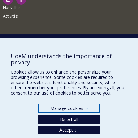
Nouvelles
Activités
Comment soutenir le Département?
UdeM understands the importance of
privacy
BESOIN D'AIDE?
Cookies allow us to enhance and personalize your
Plan du site
browsing experience. Some cookies are required to
Signaler une erreur
ensure the website’s functionality and security, while
others remember your preferences. By accepting all, you
Accessibilité
consent to our use of cookies to better serve you.
FACULTÉ DES ARTS ET DES SCIENCES
Manage cookies
>
Nos départements et écoles
Reject all
Nos centres d'études
Nos programmes et cours
Accept all