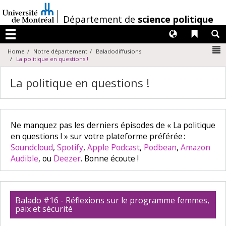
Passer
au
/
Département de
science politique
contenu
Langues
Liens 
R
Menu
N
Home
Notre département
Baladodiffusions
La politique en questions !
La politique en questions !
Ne manquez pas les derniers épisodes de « La politique
en questions ! » sur votre plateforme préférée :
Soundcloud
,
Spotify
,
Apple Podcast
,
Podbean
,
Amazon
Audible
, ou
Deezer
. Bonne écoute !
Balado #16 - Réflexions sur le programme femmes,
paix et sécurité