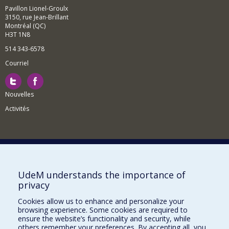
Pavillon Lionel-Groulx
3150, rue Jean-Brillant
Montréal (QC)
H3T 1N8
514 343-6578
Courriel
Nouvelles
Activités
Comment soutenir le Département?
UdeM understands the importance of
privacy
BESOIN D'AIDE?
Cookies allow us to enhance and personalize your
Plan du site
browsing experience. Some cookies are required to
Signaler une erreur
ensure the website’s functionality and security, while
others remember your preferences. By accepting all, you