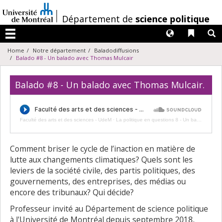
Passer
au
/
Département de
science politique
contenu
Langues
Liens 
R
Menu
Home
Notre département
Baladodiffusions
Balado #8 - Un balado avec Thomas Mulcair
Balado #8 - Un balado avec Thomas Mulcair.
Faculté des arts et des sciences - UdeM
·
La politique en questions 8 - Un balado avec Thomas Mulcair
Comment briser le cycle de l’inaction en matière de
lutte aux changements climatiques? Quels sont les
leviers de la société civile, des partis politiques, des
gouvernements, des entreprises, des médias ou
encore des tribunaux? Qui décide?
Professeur invité au Département de science politique
à l'Université de Montréal depuis septembre 2018,