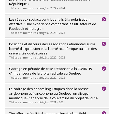
Lien vers le document dans Papyrus
République »
Thèses et mémoires dirigés / 2024 - 2024
Graduate :
Rodrigues Galvao, Pamella Noemi
Les réseaux sociaux contribuent-ils à la polarisation
Cycle :
Master's
affective ? Une expérience comparant les utilisateurs de
Grade :
M. Sc.
Facebook et Instagram
Lien vers le document dans Papyrus
Thèses et mémoires dirigés / 2023 - 2023
Graduate :
Leblanc, Juliette
Positions et discours des associations étudiantes sur la
Cycle :
Master's
liberté d’expression et la liberté académique au sein des
Grade :
M.A.
universités québécoises
Lien vers le document dans Papyrus
Thèses et mémoires dirigés / 2022 - 2022
Graduate :
Garon-Grimard, Charles-Philippe
Cadrage en période de crise : réponses à la COVID-19
Cycle :
Master's
d’influenceurs de la droite radicale au Québec
Grade :
M. Sc.
Thèses et mémoires dirigés / 2022 - 2022
Lien vers le document dans Papyrus
Graduate :
El Khalil, Khaoula
Le cadrage des débats linguistiques dans la presse
Cycle :
Master's
anglophone et francophone au Québec : un clivage
Grade :
M. Sc.
médiatique? : analyse de la couverture du projet de loi 14
Lien vers le document dans Papyrus
Thèses et mémoires dirigés / 2021 - 2021
Graduate :
Zschalich, Florian
The effects of political memes : a longitudinal field