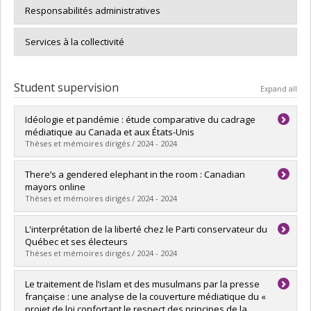
Responsabilités administratives
Services à la collectivité
Student supervision
Expand all
Idéologie et pandémie : étude comparative du cadrage
médiatique au Canada et aux États-Unis
Thèses et mémoires dirigés / 2024 - 2024
Graduate :
Ricard, Karl
There’s a gendered elephant in the room : Canadian
Cycle :
Master's
mayors online
Grade :
M.A.
Thèses et mémoires dirigés / 2024 - 2024
Lien vers le document dans Papyrus
Graduate :
Sullivan, Katherine V.R.
L'interprétation de la liberté chez le Parti conservateur du
Cycle :
Doctoral
Québec et ses électeurs
Grade :
Ph. D.
Thèses et mémoires dirigés / 2024 - 2024
Lien vers le document dans Papyrus
Graduate :
Raby Fernandes, Joël
Le traitement de l’islam et des musulmans par la presse
Cycle :
Master's
française : une analyse de la couverture médiatique du «
Grade :
M. Sc.
projet de loi confortant le respect des principes de la