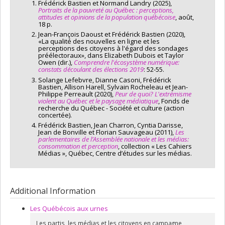
Frédérick Bastien et Normand Landry (2025),
Portraits de la pauvreté au Québec : perceptions,
attitudes et opinions de la population québécoise
, août,
18 p.
Jean-François Daoust et Frédérick Bastien (2020),
«La qualité des nouvelles en ligne et les
perceptions des citoyens à l'égard des sondages
préélectoraux», dans Elizabeth Dubois et Taylor
Owen (dir.),
Comprendre l'écosystème numérique:
constats découlant des élections 2019
: 52-55.
Solange Lefebvre, Dianne Casoni, Frédérick
Bastien, Allison Harell, Sylvain Rocheleau et Jean-
Philippe Perreault (2020),
Peur de quoi? L'extrémisme
violent au Québec et le paysage médiatique
, Fonds de
recherche du Québec - Société et culture (action
concertée).
Frédérick Bastien, Jean Charron, Cyntia Darisse,
Jean de Bonville et Florian Sauvageau (2011),
Les
parlementaires de l’Assemblée nationale et les médias:
consommation et perception
, collection « Les Cahiers
Médias », Québec, Centre d’études sur les médias.
Additional Information
Les Québécois aux urnes
Les partis, les médias et les citoyens en campagne