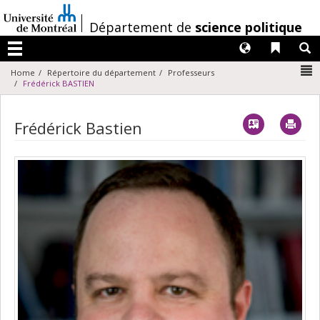
Passer
au
/
Département de
science politique
contenu
Langues
Liens 
R
Menu
N
Home
Répertoire du département
Professeurs
Frédérick BASTIEN
Vcard
Imp
Frédérick Bastien