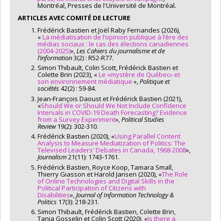
Montréal, Presses de l'Université de Montréal
.
ARTICLES AVEC COMITÉ DE LECTURE
Frédérick Bastien et Joël Raby Fernandes (2026),
«
La médiatisation de l’opinion publique à l’ère des
médias sociaux : le cas des élections canadiennes
(2004-2025)
»,
Les Cahiers du journalisme et de
l’information
3(2) : R52-R77.
Simon Thibault, Colin Scott, Frédérick Bastien et
Colette Brin (2023), «
Le «mystère de Québec» et
son environnement médiatique
»,
Politique et
sociétés
42(2) : 59-84.
Jean-François Daoust et Frédérick Bastien (2021),
«
Should We or Should We Not Include Confidence
Intervals in COVID-19 Death Forecasting? Evidence
from a Survey Experiment
»,
Political Studies
Review
19(2): 302-310.
Frédérick Bastien (2020), «
Using Parallel Content
Analysis to Measure Mediatization of Politics: The
Televised Leaders' Debates in Canada, 1968-2008
»,
Journalism
21(11): 1743-1761.
Frédérick Bastien, Royce Koop, Tamara Small,
Thierry Giasson et Harold Jansen (2020), «
The Role
of Online Technologies and Digital Skills in the
Political Participation of Citizens with
Disabilities
»,
Journal of Information Technology &
Politics
17(3): 218-231.
Simon Thibault, Frédérick Bastien, Colette Brin,
Tania Gosselin et Colin Scott (2020), «
Is there a