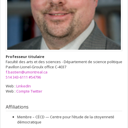
Professeur titulaire
Faculté des arts et des sciences - Département de science politique
Pavillon Lionel-Groulx
office C-4037
f.bastien@umontreal.ca
514 343-6111 #54796
Web :
LinkedIn
Web :
Compte Twitter
Affiliations
Membre –
CÉCD — Centre pour l’étude de la citoyenneté
démocratique