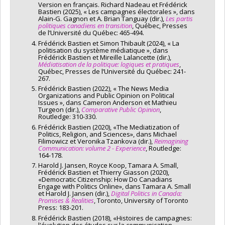
Version en français. Richard Nadeau et Frédérick
Bastien (2025), « Les campagnes électorales », dans
Alain-G. Gagnon et A. Brian Tanguay (dir.),
Les partis
politiques canadiens en transition
, Québec, Presses
de l’Université du Québec: 465-494.
Frédérick Bastien et Simon Thibault (2024), « La
politisation du système médiatique », dans
Frédérick Bastien et Mireille Lalancette (dir.),
Médiatisation de la politique: logiques et pratiques
,
Québec, Presses de l’Université du Québec: 241-
267.
Frédérick Bastien (2022), « The News Media
Organizations and Public Opinion on Political
Issues », dans Cameron Anderson et Mathieu
Turgeon (dir.),
Comparative Public Opinion
,
Routledge: 310-330.
Frédérick Bastien (2020), «The Mediatization of
Politics, Religion, and Sciences», dans Michael
Filimowicz et Veronika Tzankova (dir.),
Reimagining
Communication: volume 2 - Experience
, Routledge:
164-178.
Harold J. Jansen, Royce Koop, Tamara A. Small,
Frédérick Bastien et Thierry Giasson (2020),
«Democratic Citizenship: How Do Canadians
Engage with Politics Online», dans Tamara A. Small
et Harold J. Jansen (dir.),
Digital Politics in Canada:
Promises & Realities
, Toronto, University of Toronto
Press: 183-201.
Frédérick Bastien (2018), «Histoires de campagnes:
l'évolution des études sur la communication