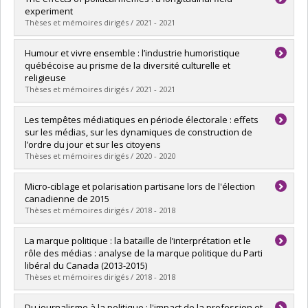
Cycle :
Master's
experiment
Grade :
M. Sc.
Thèses et mémoires dirigés / 2021 - 2021
Lien vers le document dans Papyrus
Graduate :
Galipeau, Thomas
Humour et vivre ensemble : l’industrie humoristique
Cycle :
Master's
québécoise au prisme de la diversité culturelle et
Grade :
M. Sc.
religieuse
Lien vers le document dans Papyrus
Thèses et mémoires dirigés / 2021 - 2021
Graduate :
Choquette, Emmanuel
Les tempêtes médiatiques en période électorale : effets
Cycle :
Doctoral
sur les médias, sur les dynamiques de construction de
Grade :
Ph. D.
l’ordre du jour et sur les citoyens
Lien vers le document dans Papyrus
Thèses et mémoires dirigés / 2020 - 2020
Graduate :
Dumouchel, David
Micro-ciblage et polarisation partisane lors de l'élection
Cycle :
Doctoral
canadienne de 2015
Grade :
Ph. D.
Thèses et mémoires dirigés / 2018 - 2018
Lien vers le document dans Papyrus
Graduate :
Lavigne, Mathieu
La marque politique : la bataille de l’interprétation et le
Cycle :
Master's
rôle des médias : analyse de la marque politique du Parti
Grade :
M. Sc.
libéral du Canada (2013-2015)
Lien vers le document dans Papyrus
Thèses et mémoires dirigés / 2018 - 2018
Graduate :
Lévesque, Alisson
Du journalisme à la politique : l'impact de la profession et