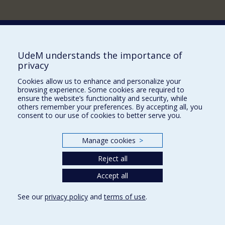
Comment soutenir le Département?
UdeM understands the importance of
privacy
BESOIN D'AIDE?
Cookies allow us to enhance and personalize your
Plan du site
browsing experience. Some cookies are required to
Signaler une erreur
ensure the website’s functionality and security, while
others remember your preferences. By accepting all, you
Accessibilité
consent to our use of cookies to better serve you.
FACULTÉ DES ARTS ET DES SCIENCES
Manage cookies
>
Nos départements et écoles
Reject all
Nos centres d'études
Accept all
Nos programmes et cours
See our
privacy policy
and
terms of use
.
Privacy
Terms of use