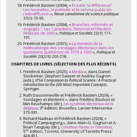
Frédérick Bastien (2004), «
Écouter la différence?
Les nouvelles, la publicité et le service public en
radiodiffusion
»,
Revue canadienne de science politique
37(1): 73-93.
Frédérick Bastien (2004), «
Branchés, informés et
engagés ? Les Canadiens, l’Internet et l’élection
fédérale de 2000
»,
Politique et Sociétés
23(1): 171-
191.
Frédérick Bastien (2001), «
La mention de la
méthodologie des sondages électoraux dans les
quotidiens québécois de 1979 à 1997
»,
Politique et
Sociétés
20(2/3): 203-218.
CHAPITRES DE LIVRES (SÉLECTION DES PLUS RÉCENTS)
Frédérick Bastien (2025), «
Media
», dans Daniel
Stockemer, Stephen Sawyer et Audrey Gagnon
(eds.),
IPSA Companion to Political Science : A Practical
Introduction to the 200 Most Important Concepts
,
Springer.
Ruth Dassonneville et Frédérick Bastien (2024), «
Sondages et élections », dans Frédéric Bouhon et
Min Reuchamps (dir.),
Les systèmes électoraux de la
e
Belgique
, 3
édition, Bruxelles, Larcier Intersentia :
373-391.
Richard Nadeau et Frédérick Bastien (2024), «
Political Campaigning », dans Alain-G. Gagnon et A.
Brian Tanguay (dir.),
Canadian Parties in Transition
,
th
5
edition, Toronto, University of Toronto Press:
424-451.