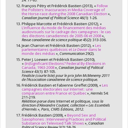
François Pétry et Frédérick Bastien (2013), «
Follow
the Pollsters: Inaccuracies in Media Coverage of
the Horse-race during the 2008 Canadian Election
»,
Canadian Journal of Political Science
46(1): 1-26.
Philippe Marcotte et Frédérick Bastien (2012), «
L’influence du mode de financement des médias
audiovisuels sur le cadrage des campagnes : le cas
des élections canadiennes de 2005-06 et 2008
»,
Revue canadienne de science politique
45(2): 313-336.
Jean Charron et Frédérick Bastien (2012), «
Les
parlementaires québécois et
Le Devoir
dans le
monde des médias
»,
Communication
29(2).
Peter J. Loewen et Frédérick Bastien (2010),
«
(In)Significant Elections? Federal By-Elections in
Canada, 1963-2008
»,
Canadian Journal of Political
Science
43(1): 87-105.
Finaliste (courte liste) pour le prix John McMenemy 2011
de l’Association canadienne de science politique.
Frédérick Bastien et Fabienne Greffet (2009), «
Les
campagnes électorales sur Internet : une
comparaison entre France et Québec
»,
Hermès
54:
211-219.
Réédition parue dans
Internet et politique
, sous la
direction d’Alexandre Coutant, collection « Les Essentiels
d’Hermès », Paris, CNRS Éditions, 2012.
Frédérick Bastien (2009), «
Beyond Sex and
Saxophones : Interviewing Practices and Political
Substance on Televised Talk Shows
»,
Canadian
Political Science Review
3(2): 58-76.