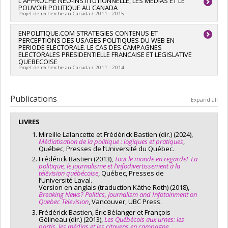
Lead researcher :
L'APPROCHE NEO-INSTITUTIONNELLE, LES MEDIAS ET LE
Jean Crête
,
François Petry
,
François
Bélanger
,
Louis Massicotte
,
Mebs Kanji
,
Antoine Bilodeau
,
POUVOIR POLITIQUE AU CANADA
Gélineau
,
Thierry Giasson
,
Penelope Daignault
,
Marc-André
Allison Harell
,
Christopher Achen
,
Hanspeter Kriesi
,
Jean-
Projet de recherche au Canada / 2011 - 2015
Bodet
,
Benjamin Forest
,
Elisabeth Gidengil
,
Dietlind Stolle
,
François Laslier
,
Michael Lewis-Beck
,
Stefaan Walgrave
,
Stuart N. Soroka
,
Lesley Fellows
,
Myung Hee Kim
,
Éric
Christopher Wiezin
,
Michael Bruter
Lead researcher :
ENPOLITIQUE.COM STRATEGIES CONTENUS ET
Frédérick Bastien
Bélanger
,
Louis Massicotte
,
Mebs Kanji
,
Antoine Bilodeau
,
PERCEPTIONS DES USAGES POLITIQUES DU WEB EN
Co-researchers :
André Blais
,
Claire Durand
,
Richard Nadeau
Funding sources:
CRSH/Conseil de recherches en sciences
Allison Harell
,
Christopher Achen
,
Hanspeter Kriesi
,
Jean-
PERIODE ELECTORALE. LE CAS DES CAMPAGNES
,
Martial Foucault
,
Jean-François Godbout
,
Patrick Fournier
,
humaines du Canada
ELECTORALES PRESIDENTIELLE FRANCAISE ET LEGISLATIVE
François Laslier
,
Michael Lewis-Beck
,
Stefaan Walgrave
,
Frédérick Bastien
,
Henry Milner
Grant programs:
PVXXXXXX-Subvention ordinaire de
QUEBECOISE
Michael Bruter
,
Christopher Wiezien
Funding sources:
Projet de recherche au Canada / 2011 - 2014
FRQSC/Fonds de recherche du Québec -
recherche
Co-researchers :
André Blais
,
Claire Durand
,
Richard Nadeau
Société et culture (FQRSC)
,
Martial Foucault
,
Jean-François Godbout
,
Patrick Fournier
,
Grant programs:
Lead researcher :
PV129894-(RG) Programme Regroupements
Thierry Giasson
Frédérick Bastien
,
Henry Milner
stratégiques
Co-researchers :
Frédérick Bastien
Publications
Expand all
Funding sources:
FRQSC/Fonds de recherche du Québec -
Funding sources:
FRQSC/Fonds de recherche du Québec -
Société et culture (FQRSC)
Société et culture (FQRSC)
Grant programs:
PV129894-(RG) Programme Regroupements
LIVRES
Grant programs:
PVXXXXXX-(QF) Appui à des collaborations
stratégiques
inter-Agences FQRSC-ANR
Mireille Lalancette et Frédérick Bastien (dir.) (2024),
Médiatisation de la politique : logiques et pratiques
,
Québec, Presses de l’Université du Québec.
Frédérick Bastien (2013),
Tout le monde en regarde! La
politique, le journalisme et l’infodivertissement à la
télévision québécoise
, Québec, Presses de
l’Université Laval.
Version en anglais (traduction Käthe Roth) (2018),
Breaking News? Politics, Journalism and Infotainment on
Quebec Television
, Vancouver, UBC Press.
Frédérick Bastien, Éric Bélanger et François
Gélineau (dir.) (2013),
Les Québécois aux urnes: les
partis, les médias et les citoyens en campagne
,