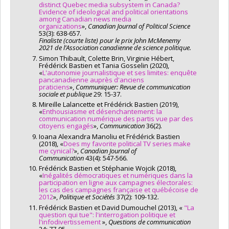
distinct Quebec media subsystem in Canada?
Evidence of ideological and political orientations
among Canadian news media
organizations
»,
Canadian Journal of Political Science
53(3): 638-657.
Finaliste (courte liste) pour le prix John McMenemy
2021 de l’Association canadienne de science politique.
Simon Thibault, Colette Brin, Virginie Hébert,
Frédérick Bastien et Tania Gosselin (2020),
«
L'autonomie journalistique et ses limites: enquête
pancanadienne auprès d'anciens
praticiens
»,
Communiquer: Revue de communication
sociale et publique
29: 15-37.
Mireille Lalancette et Frédérick Bastien (2019),
«
Enthousiasme et désenchantement: la
communication numérique des partis vue par des
citoyens engagés
»,
Communication
36(2).
Ioana Alexandra Manoliu et Frédérick Bastien
(2018), «
Does my favorite political TV series make
me cynical?
»,
Canadian Journal of
Communication
43(4): 547-566.
Frédérick Bastien et Stéphanie Wojcik (2018),
«
Inégalités démocratiques et numériques dans la
participation en ligne aux campagnes électorales:
les cas des campagnes française et québécoise de
2012
»,
Politique et Sociétés
37(2): 109-132.
Frédérick Bastien et David Dumouchel (2013), «
"La
question qui tue": l'interrogation politique et
l'infodivertissement
»,
Questions de communication
24: 77-95.