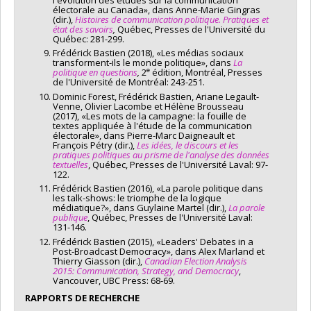
électorale au Canada», dans Anne-Marie Gingras
(dir.),
Histoires de communication politique. Pratiques et
état des savoirs
,
Québec, Presses de l'Université du
Québec: 281-299.
Frédérick Bastien (2018), «Les médias sociaux
transforment-ils le monde politique», dans
La
e
politique en questions
,
2
édition, Montréal, Presses
de l'Université de Montréal: 243-251.
Dominic Forest, Frédérick Bastien, Ariane Legault-
Venne, Olivier Lacombe et Hélène Brousseau
(2017), «Les mots de la campagne: la fouille de
textes appliquée à l'étude de la communication
électorale», dans Pierre-Marc Daigneault et
François Pétry (dir.),
Les idées, le discours et les
pratiques politiques au prisme de l'analyse des données
textuelles
, Québec, Presses de l'Université Laval: 97-
122.
Frédérick Bastien (2016), «La parole politique dans
les talk-shows: le triomphe de la logique
médiatique?», dans Guylaine Martel (dir.),
La parole
publique
, Québec, Presses de l'Université Laval:
131-146.
Frédérick Bastien (2015), «Leaders' Debates in a
Post-Broadcast Democracy», dans Alex Marland et
Thierry Giasson (dir.),
Canadian Election Analysis
2015: Communication, Strategy, and Democracy
,
Vancouver, UBC Press: 68-69.
RAPPORTS DE RECHERCHE