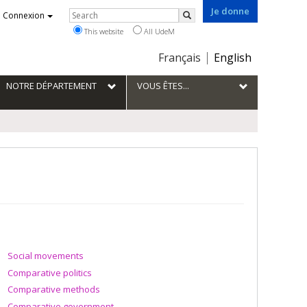
Je donne
Rechercher
Connexion
Search
This website
All UdeM
Choix
Français
English
de
la
NOTRE DÉPARTEMENT
VOUS ÊTES...
langue
Social movements
Comparative politics
Comparative methods
Comparative government