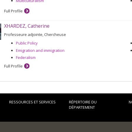
Multiculturalism
Full Profile
XHARDEZ, Catherine
Professeure adjointe, Chercheuse
Public Policy
Emigration and immigration
Federalism
Full Profile
RESSOURCES ET SERVICES
RÉPERTOIRE DU
N
DÉPARTEMENT