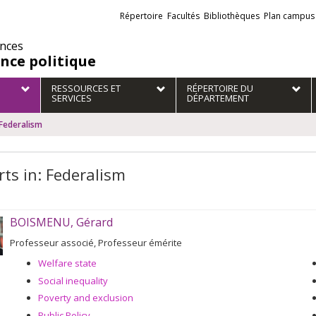
Liens
Répertoire
Facultés
Bibliothèques
Plan campus
externes
ences
ence politique
RESSOURCES ET
RÉPERTOIRE DU
SERVICES
DÉPARTEMENT
 Federalism
rts in: Federalism
BOISMENU, Gérard
Professeur associé, Professeur émérite
Welfare state
Social inequality
Poverty and exclusion
Public Policy