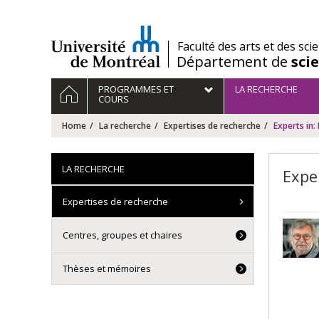
Passer
au
contenu
/
Faculté des arts et des sci
Département de
sci
Navigation
HOME
PROGRAMMES ET
LA RECHERCHE
principale
COURS
Home
La recherche
Expertises de recherche
Experts in:
LA RECHERCHE
Expe
Expertises de recherche
Centres, groupes et chaires
Thèses et mémoires