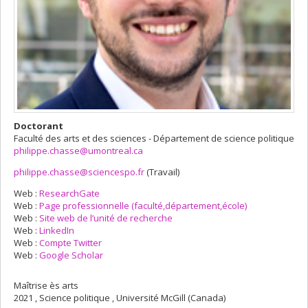
Doctorant
Faculté des arts et des sciences - Département de science politique
philippe.chasse@umontreal.ca
philippe.chasse@sciencespo.fr
(Travail)
Courriels
Web :
ResearchGate
Web :
Page professionnelle (faculté,département,école)
Web :
Site web de l’unité de recherche
Web :
LinkedIn
Web :
Compte Twitter
Web :
Google Scholar
Maîtrise ès arts
2021 , Science politique , Université McGill (Canada)