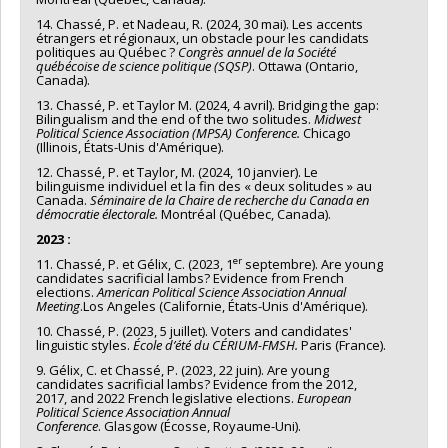
14. Chassé, P. et Nadeau, R. (2024, 30 mai). Les accents
étrangers et régionaux, un obstacle pour les candidats
politiques au Québec ?
Congrès annuel de la Société
québécoise de science politique (SQSP)
. Ottawa (Ontario,
Canada).
13. Chassé, P. et Taylor M. (2024, 4 avril). Bridging the gap:
Bilingualism and the end of the two solitudes.
Midwest
Political Science Association (MPSA) Conference.
Chicago
(Illinois, États-Unis d'Amérique).
12. Chassé, P. et Taylor, M. (2024, 10 janvier). Le
bilinguisme individuel et la fin des « deux solitudes » au
Canada.
Séminaire de la Chaire de recherche du Canada en
démocratie électorale.
Montréal (Québec, Canada).
2023 :
er
11. Chassé, P. et Gélix, C. (2023, 1
septembre). Are young
candidates sacrificial lambs? Evidence from French
elections.
Americ
an Political Science Association
Annual
Meeting
.Los Angeles (Californie, États-Unis d'Amérique).
10. Chassé, P. (2023, 5 juillet). Voters and candidates'
linguistic styles.
École d’été du CÉRIUM-FMSH.
Paris (France).
9. Gélix, C. et Chassé, P. (2023, 22 juin). Are young
candidates sacrificial lambs? Evidence from the 2012,
2017, and 2022 French legislative elections.
European
Political Science Association
Annual
Conference
. Glasgow (Écosse, Royaume-Uni).