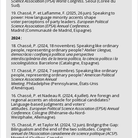
Science Association (IPSA) World Congress.
Séoul (Corée du
Sud).
19. Chassé, P. et Laflamme, F. (2025, 26 juin). Speaking to
power: How language minority accents shape
voter perceptions of party leaders.
European Political
Science Association (EPSA) Annual Conference.
Madrid (Communauté de Madrid, Espagne).
2024 :
18. Chassé, P. (2024, 18 novembre). Speaking like ordinary
people, representing ordinary people? Atelier
Llengua,
democràcia i confiança política: una perspectiva
interdisciplinària des de la teoria política, la ciència política i la
sociolingüística
. Barcelone (Catalogne, Espagne).
17. Chassé, P. (2024, 7 septembre). Speaking like ordinary
people, representing ordinary people?
Americ
an Political
Science Association
Annual
Meeting
. Philadelphie (Pennsylvanie, États-Unis
d'Amérique).
16. Chassé, P. et Nadeau R. (2024, 4 juillet). Are foreign and
regional accents an obstacle for political candidates?
Language-based judgments and voters’
attitudes.
European Political Science Association (EPSA) Annual
Conference.
Cologne (Rhénanie-du-Nord-
Westphalie, Allemagne).
15. Chassé, P. et Taylor M. (2024, 12 juin). Bridging the Gap:
Bilingualism and the end of the two solitudes.
Congrès
annuel de l’Association canadienne de science politique (ACSP).
Montréal (Québec, Canada).