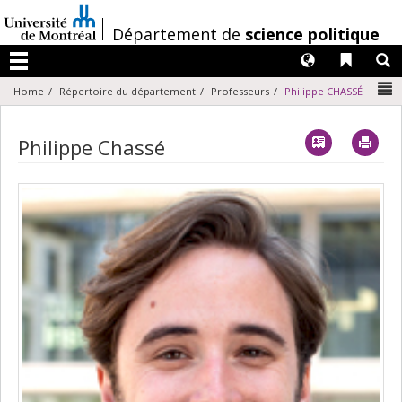
Passer
au
/
Département de
science politique
contenu
Langues
Liens 
R
Menu
N
Home
Répertoire du département
Professeurs
Philippe CHASSÉ
Vcard
Imp
Philippe Chassé