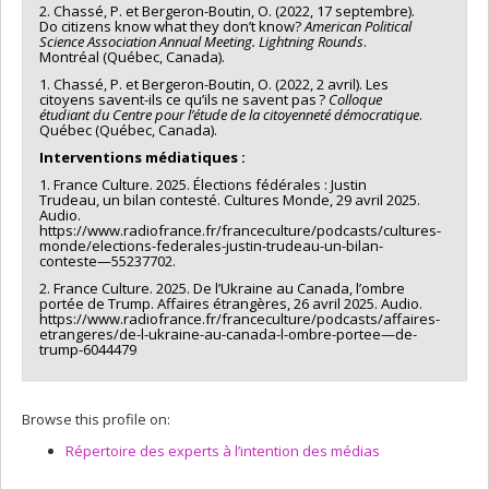
2. Chassé, P. et Bergeron-Boutin, O. (2022, 17 septembre).
Do citizens know what they don’t know?
American Political
Science Association Annual Meeting. Lightning Rounds
.
Montréal (Québec, Canada).
1. Chassé, P. et Bergeron-Boutin, O. (2022, 2 avril). Les
citoyens savent-ils ce qu’ils ne savent pas ?
Colloque
étudiant du Centre pour l’étude de la citoyenneté démocratique
.
Québec (Québec, Canada).
Interventions médiatiques :
1. France Culture. 2025. Élections fédérales : Justin
Trudeau, un bilan contesté. Cultures Monde, 29 avril 2025.
Audio.
https://www.radiofrance.fr/franceculture/podcasts/cultures-
monde/elections-federales-justin-trudeau-un-bilan-
conteste—55237702.
2. France Culture. 2025. De l’Ukraine au Canada, l’ombre
portée de Trump. Affaires étrangères, 26 avril 2025. Audio.
https://www.radiofrance.fr/franceculture/podcasts/affaires-
etrangeres/de-l-ukraine-au-canada-l-ombre-portee—de-
trump-6044479
Browse this profile on:
Répertoire des experts à l’intention des médias