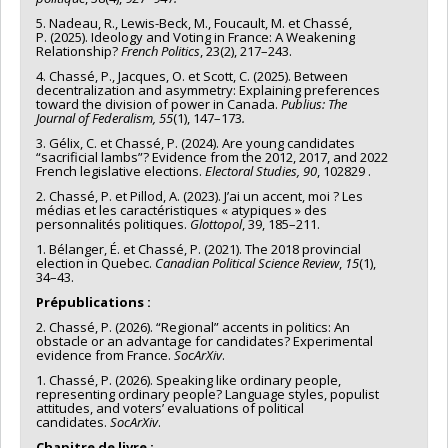
5. Nadeau, R., Lewis-Beck, M., Foucault, M. et Chassé,
P. (2025). Ideology and Voting in France: A Weakening
Relationship?
French Politics
, 23(2), 217–243.
4. Chassé, P., Jacques, O. et Scott, C. (2025). Between
decentralization and asymmetry: Explaining preferences
toward the division of power in Canada.
Publius: The
Journal of Federalism, 55
(1), 147–173
.
3. Gélix, C. et Chassé, P. (2024). Are young candidates
“sacrificial lambs”? Evidence from the 2012, 2017, and 2022
French legislative elections.
Electoral Studies, 90
, 102829 .
2. Chassé, P. et Pillod, A. (2023). J’ai un accent, moi ? Les
médias et les caractéristiques « atypiques » des
personnalités politiques.
Glottopol
, 39, 185–211.
1. Bélanger, É. et Chassé, P. (2021). The 2018 provincial
election in Quebec.
Canadian Political Science Review
,
15
(1),
34–43.
Prépublications :
2. Chassé, P. (2026). “Regional” accents in politics: An
obstacle or an advantage for candidates? Experimental
evidence from France.
SocArXiv
.
1. Chassé, P. (2026). Speaking like ordinary people,
representing ordinary people? Language styles, populist
attitudes, and voters’ evaluations of political
candidates.
SocArXiv
.
Chapitre de livre :