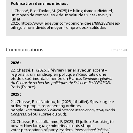
Publication dans les médias :
1. Chassé, P. et Taylor, M. (2025) Le bilinguisme individuel,
un moyen de rompre les « deux solitudes » ?
Le Devoir
, 8
juillet
2025. https://www.ledevoir.com/opinion/idees/898288/idees-
bilinguisme-individuel-moyen-rompre-deux-solitudes
Communications
Expand all
2026 :
22. Chassé, P. (2026, 3 février). Parler avec un accent «
régional », un handicap en politique ? Résultats d’une
étude expérimentale menée en France.
Séminaire général
du Centre de recherches politiques de Sciences Po (CEVIPOF)
.
Paris (France).
2025 :
21. Chassé, P. et Nadeau, N. (2025, 16 juillet). Speaking like
ordinary people, representing ordinary
people?
International
Political Science Association (IPSA) World
Congress.
Séoul ​(Corée du Sud).
20. Chassé, P. et Laflamme, F. (2025, 13 juillet). Speaking to
power: How language minority accents shape
voter perceptions of party leaders.
International
Political