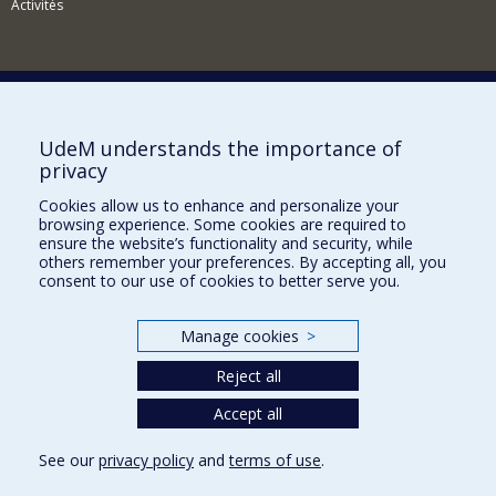
Activités
Comment soutenir le Département?
UdeM understands the importance of
privacy
BESOIN D'AIDE?
Cookies allow us to enhance and personalize your
Plan du site
browsing experience. Some cookies are required to
Signaler une erreur
ensure the website’s functionality and security, while
others remember your preferences. By accepting all, you
Accessibilité
consent to our use of cookies to better serve you.
FACULTÉ DES ARTS ET DES SCIENCES
Manage cookies
>
Nos départements et écoles
Reject all
Nos centres d'études
Nos programmes et cours
Accept all
See our
privacy policy
and
terms of use
.
Privacy