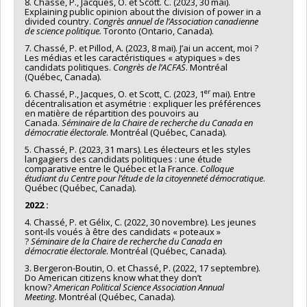
8. Chassé, P., Jacques, O. et Scott. C. (2023, 30 mai).
Explaining public opinion about the division of power in a
divided country.
Congrès annuel de l’Association canadienne
de science politique.
Toronto (Ontario, Canada).
7. Chassé, P. et Pillod, A. (2023, 8 mai). J’ai un accent, moi ?
Les médias et les caractéristiques « atypiques » des
candidats politiques.
Congrès de l’ACFAS
. Montréal
(Québec, Canada).
er
6. Chassé, P., Jacques, O. et Scott, C. (2023, 1
mai). Entre
décentralisation et asymétrie : expliquer les préférences
en matière de répartition des pouvoirs au
Canada.
Séminaire de la Chaire de recherche du Canada en
démocratie électorale
. Montréal (Québec, Canada).
5. Chassé, P. (2023, 31 mars). Les électeurs et les styles
langagiers des candidats politiques : une étude
comparative entre le Québec et la France.
Colloque
étudiant du Centre pour l’étude de la citoyenneté démocratique
.
Québec (Québec, Canada).
2022 :
4. Chassé, P. et Gélix, C. (2022, 30 novembre). Les jeunes
sont-ils voués à être des candidats « poteaux »
?
Séminaire de la Chaire de recherche du Canada en
démocratie électorale
. Montréal (Québec, Canada).
3. Bergeron-Boutin, O. et Chassé, P. (2022, 17 septembre).
Do American citizens know what they don’t
know?
American Political Science Association Annual
Meeting.
Montréal (Québec, Canada).