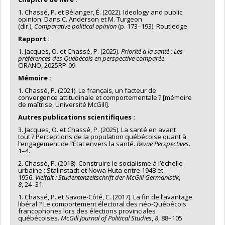
1. Chassé, P. et Bélanger, É. (2022). Ideology and public
opinion. Dans C. Anderson et M. Turgeon
(dir.),
Comparative political opinion
(p. 173–193). Routledge.
Rapport :
1. Jacques, O. et Chassé, P. (2025).
Priorité à la santé : Les
préférences des Québécois en perspective comparée
.
CIRANO, 2025RP-09.
Mémoire :
1. Chassé, P. (2021). Le français, un facteur de
convergence attitudinale et comportementale ?​ [mémoire
de maîtrise, Université McGill].
Autres publications scientifiques :
3. Jacques, O. et Chassé, P. (2025). La santé en avant
tout ? Perceptions de la population québécoise quant à
l’engagement de l’État envers la santé.
Revue
Perspectives
.
1–4.
2. Chassé, P. (2018). Construire le socialisme à l’échelle
urbaine : Stalinstadt et Nowa Huta entre 1948 et
1956.
Vielfalt : Studentenzeitschrift der McGill Germanistik
,
8
, 24–31.
1. Chassé, P. et Savoie-Côté, C. (2017). La fin de l’avantage
libéral ? Le comportement électoral des néo-Québécois
francophones lors des élections provinciales
québécoises.
McGill Journal of Political Studies
,
8
, 88–105