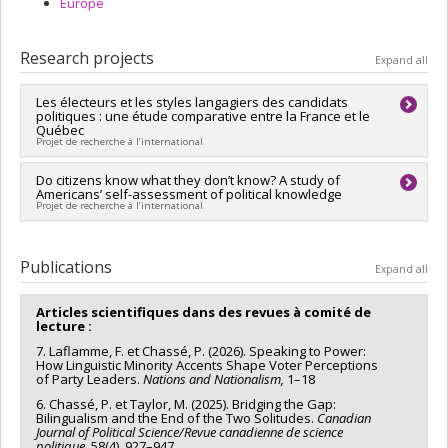
Europe
Research projects
Expand all
Les électeurs et les styles langagiers des candidats
politiques : une étude comparative entre la France et le
Québec
Projet de recherche à l’international
Lead researcher :
Do citizens know what they don’t know? A study of
Philippe Chassé
Americans’ self-assessment of political knowledge
Projet de recherche à l’international
Publications
Expand all
Articles scientifiques dans des revues à comité de
lecture :
7. Laflamme, F. et Chassé, P. (2026). Speaking to Power:
How Linguistic Minority Accents Shape Voter Perceptions
of Party Leaders.
Nations and Nationalism,
1–18
6. Chassé, P. et Taylor, M. (2025). Bridging the Gap:
Bilingualism and the End of the Two Solitudes.
Canadian
Journal of Political Science/Revue canadienne de science
politique
, 58(4), 927–947
.