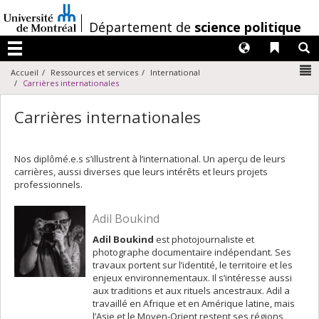
Passer
au
/
Département de
science politique
contenu
Langues
Liens 
R
Menu
N
Accueil
Ressources et services
International
Carrières internationales
Carrières internationales
Nos diplômé.e.s s’illustrent à l’international. Un aperçu de leurs
carrières, aussi diverses que leurs intérêts et leurs projets
professionnels.
Adil Boukind
Adil Boukind
est photojournaliste et
photographe documentaire indépendant. Ses
travaux portent sur l’identité, le territoire et les
enjeux environnementaux. Il s’intéresse aussi
aux traditions et aux rituels ancestraux. Adil a
travaillé en Afrique et en Amérique latine, mais
l’Asie et le Moyen-Orient restent ses régions