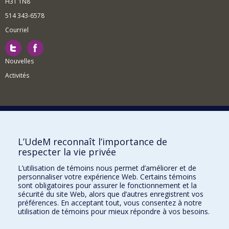
H3T 1N8
514 343-6578
Courriel
Nouvelles
Activités
Comment soutenir le Département?
L’UdeM reconnaît l’importance de
respecter la vie privée
BESOIN D'AIDE?
L’utilisation de témoins nous permet d’améliorer et de
Plan du site
personnaliser votre expérience Web. Certains témoins
Signaler une erreur
sont obligatoires pour assurer le fonctionnement et la
sécurité du site Web, alors que d’autres enregistrent vos
Accessibilité
préférences. En acceptant tout, vous consentez à notre
utilisation de témoins pour mieux répondre à vos besoins.
FACULTÉ DES ARTS ET DES SCIENCES