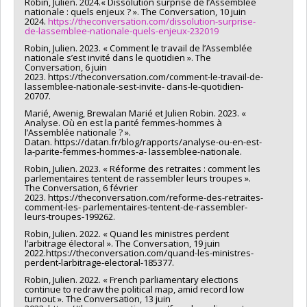
Robin, Julien. 2024.« Dissolution surprise de l’Assemblée
nationale : quels enjeux ? ». The Conversation, 10 juin
2024.
https://theconversation.com/dissolution-surprise-
de-lassemblee-nationale-quels-enjeux-232019
Robin, Julien. 2023. « Comment le travail de l’Assemblée
nationale s’est invité dans le quotidien ». The
Conversation, 6 juin
2023. https://theconversation.com/comment-le-travail-de-
lassemblee-nationale-sest-invite- dans-le-quotidien-
20707.
Marié, Awenig, Brewalan Marié et Julien Robin. 2023. «
Analyse. Où en est la parité femmes-hommes à
l’Assemblée nationale ? ».
Datan. https://datan.fr/blog/rapports/analyse-ou-en-est-
la-parite-femmes-hommes-a- lassemblee-nationale.
Robin, Julien. 2023. « Réforme des retraites : comment les
parlementaires tentent de rassembler leurs troupes ».
The Conversation, 6 février
2023. https://theconversation.com/reforme-des-retraites-
comment-les- parlementaires-tentent-de-rassembler-
leurs-troupes-199262.
Robin, Julien. 2022. « Quand les ministres perdent
l’arbitrage électoral ». The Conversation, 19 juin
2022.https://theconversation.com/quand-les-ministres-
perdent-larbitrage-electoral-185377.
Robin, Julien. 2022. « French parliamentary elections
continue to redraw the political map, amid record low
turnout ». The Conversation, 13 juin