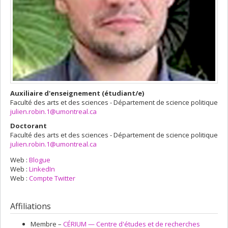
Auxiliaire d'enseignement (étudiant/e)
Faculté des arts et des sciences - Département de science politique
julien.robin.1@umontreal.ca
Doctorant
Faculté des arts et des sciences - Département de science politique
julien.robin.1@umontreal.ca
Web :
Blogue
Web :
LinkedIn
Web :
Compte Twitter
Affiliations
Membre –
CÉRIUM — Centre d'études et de recherches