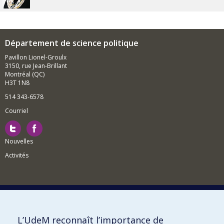
Département de science politique
Pavillon Lionel-Groulx
3150, rue Jean-Brillant
Montréal (QC)
H3T 1N8
514 343-6578
Courriel
Nouvelles
Activités
Comment soutenir le Département?
L’UdeM reconnaît l’importance de