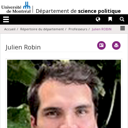
Passer
au
/
Département de
science politique
contenu
Langues
Liens 
R
Menu
N
Accueil
Répertoire du département
Professeurs
Julien ROBIN
Vcard
Imp
Julien Robin