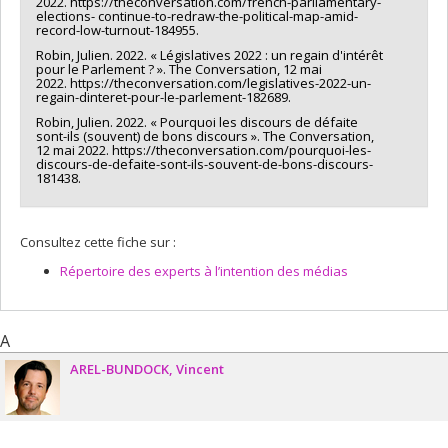
2022. https://theconversation.com/french-parliamentary-
elections- continue-to-redraw-the-political-map-amid-
record-low-turnout-184955.
Robin, Julien. 2022. « Législatives 2022 : un regain d'intérêt
pour le Parlement ? ». The Conversation, 12 mai
2022. https://theconversation.com/legislatives-2022-un-
regain-dinteret-pour-le-parlement-182689.
Robin, Julien. 2022. « Pourquoi les discours de défaite
sont-ils (souvent) de bons discours ». The Conversation,
12 mai 2022. https://theconversation.com/pourquoi-les-
discours-de-defaite-sont-ils-souvent-de-bons-discours-
181438.
Consultez cette fiche sur :
Répertoire des experts à l’intention des médias
A
AREL-BUNDOCK
Vincent