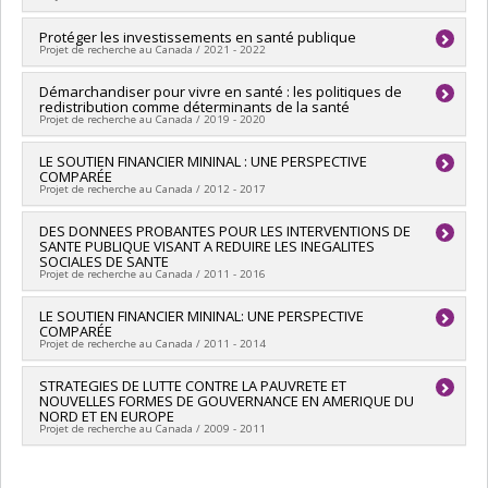
humaines du Canada
Grant programs:
PV152160-Subvention Connexion
Lead researcher :
Protéger les investissements en santé publique
Alain Noël
Projet de recherche au Canada / 2021 - 2022
Funding sources:
CRSH/Conseil de recherches en sciences
humaines du Canada
Co-researchers :
Démarchandiser pour vivre en santé : les politiques de
Alain Noël
,
Olivier Jacques
Grant programs:
PVXXXXXX-Subvention Savoir
redistribution comme déterminants de la santé
Funding sources:
MSSS/Ministère de la Santé et des Services
Projet de recherche au Canada / 2019 - 2020
sociaux
Grant programs:
Co-researchers :
LE SOUTIEN FINANCIER MININAL : UNE PERSPECTIVE
Alain Noël
,
Olivier Jacques
COMPARÉE
Funding sources:
MSSS/Ministère de la Santé et des Services
Projet de recherche au Canada / 2012 - 2017
sociaux
Grant programs:
Lead researcher :
DES DONNEES PROBANTES POUR LES INTERVENTIONS DE
Alain Noël
SANTE PUBLIQUE VISANT A REDUIRE LES INEGALITES
Funding sources:
FRQSC/Fonds de recherche du Québec -
SOCIALES DE SANTE
Société et culture (FQRSC)
Projet de recherche au Canada / 2011 - 2016
Grant programs:
PVXXXXXX-(AC) Action concertée :
Programme de recherche sur la pauvreté et l'exclusion
Lead researcher :
LE SOUTIEN FINANCIER MININAL: UNE PERSPECTIVE
Louise Potvin
sociale
COMPARÉE
Co-researchers :
Alain Noël
,
Deena White
,
Lise Gauvin
,
Lucie
Projet de recherche au Canada / 2011 - 2014
Richard
,
Marie-France Raynault
,
Angèle Bilodeau
,
Sylvana
Côté
,
Yan Kestens
,
Audrey Smargiassi
,
Isabelle Laurin
,
STRATEGIES DE LUTTE CONTRE LA PAUVRETE ET
Patrick Morency
,
Geetanjali Datta
,
Sherri Lynn Bisset
,
NOUVELLES FORMES DE GOUVERNANCE EN AMERIQUE DU
Michèle Stanton-Jean
,
Denis Bourque
,
Gilles Sénécal
,
Camil
NORD ET EN EUROPE
Projet de recherche au Canada / 2009 - 2011
Bouchard
,
Ruth Rose-Lizée
Funding sources:
IRSC/Instituts de recherche en santé du
Lead researcher :
Alain Noël
Canada