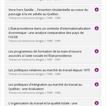
Lien vers le document dans Papyrus
Graduate :
Dufour, Pascale
Vivre hors famille ... l'insertion résidentielle au coeur du
Cycle :
Doctoral
passage à la vie adulte au Québec
Grade :
Ph. D.
Thèses et mémoires dirigés / 1999 - 1999
Lien vers le document dans Papyrus
Graduate :
Molgat, Marc
L'État-providence dans un contexte d'internationalisation
Cycle :
Doctoral
économique : une analyse comparative des pays de
Grade :
Ph. D.
l'OCDE
Lien vers le document dans Papyrus
Thèses et mémoires dirigés / 1999 - 1999
Graduate :
Dallaire, Sébastien
Les programmes de formation de la main-d'oeuvre
Cycle :
Master's
associés à l'aide sociale et l'État-providence
Grade :
M. Sc.
Thèses et mémoires dirigés / 1997 - 1997
Lien vers le document dans Papyrus
Graduate :
Bernier, Alain
Les politiques relatives au marché du travail depuis 1975
Cycle :
Master's
Thèses et mémoires dirigés / 1994 - 1994
Grade :
M. Sc.
Lien vers le document dans Papyrus
Graduate :
Henry, Benoit
Les politiques d'intégration au marché du travail au
Cycle :
Master's
Québec : une évaluation
Grade :
M. Sc.
Thèses et mémoires dirigés / 1994 - 1994
Lien vers le document dans Papyrus
Graduate :
Dufour, Pascale
L'organisation du travail et la qualité totale : une