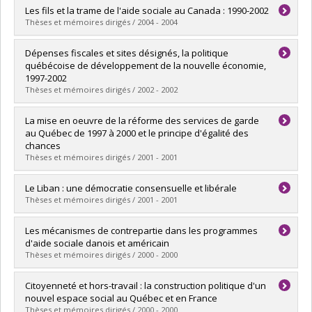
Graduate :
Cantin, Bernard
Les fils et la trame de l'aide sociale au Canada : 1990-2002
Cycle :
Doctoral
Thèses et mémoires dirigés / 2004 - 2004
Grade :
Ph. D.
Lien vers le document dans Papyrus
Graduate :
Bourque, Mélanie
Dépenses fiscales et sites désignés, la politique
Cycle :
Doctoral
québécoise de développement de la nouvelle économie,
Grade :
Ph. D.
1997-2002
Lien vers le document dans Papyrus
Thèses et mémoires dirigés / 2002 - 2002
Graduate :
Proulx, Henri
La mise en oeuvre de la réforme des services de garde
Cycle :
Master's
au Québec de 1997 à 2000 et le principe d'égalité des
Grade :
M. Sc.
chances
Lien vers le document dans Papyrus
Thèses et mémoires dirigés / 2001 - 2001
Graduate :
Lacroix, Isabelle
Le Liban : une démocratie consensuelle et libérale
Cycle :
Master's
Thèses et mémoires dirigés / 2001 - 2001
Grade :
M. Sc.
Lien vers le document dans Papyrus
Graduate :
Akl, Gloria
Les mécanismes de contrepartie dans les programmes
Cycle :
Master's
d'aide sociale danois et américain
Grade :
M. Sc.
Thèses et mémoires dirigés / 2000 - 2000
Lien vers le document dans Papyrus
Graduate :
Cousineau, Virginie
Citoyenneté et hors-travail : la construction politique d'un
Cycle :
Master's
nouvel espace social au Québec et en France
Grade :
M. Sc.
Thèses et mémoires dirigés / 2000 - 2000