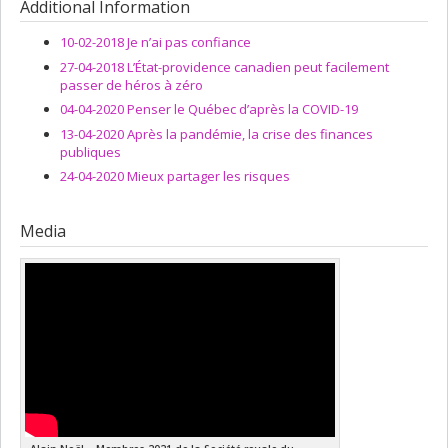
Grant programs:
PVXXXXXX-(ROH) Subvention de
Additional Information
fonctionnement: subventions programmatiques pour santé et
l'équité en santé
10-02-2018 Je n’ai pas confiance
27-04-2018 L’État-providence canadien peut facilement
passer de héros à zéro
04-04-2020 Penser le Québec d’après la COVID-19
13-04-2020 Après la pandémie, la crise des finances
publiques
24-04-2020 Mieux partager les risques
Media