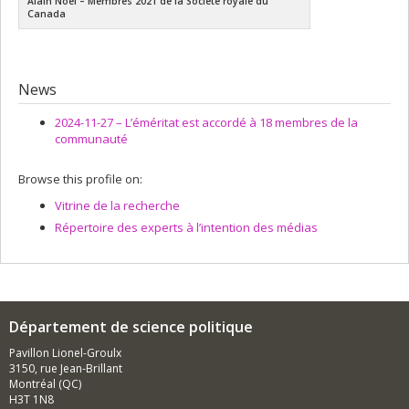
Alain Noël – Membres 2021 de la Société royale du
Canada
News
2024-11-27 –
L’éméritat est accordé à 18 membres de la
communauté
Browse this profile on:
Vitrine de la recherche
Répertoire des experts à l’intention des médias
Département de science politique
Pavillon Lionel-Groulx
3150, rue Jean-Brillant
Montréal (QC)
H3T 1N8