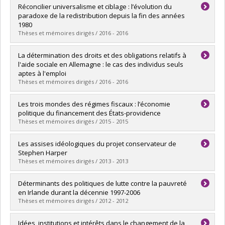
Graduate :
Deault-Picard, David
Réconcilier universalisme et ciblage : l’évolution du
Cycle :
Master's
paradoxe de la redistribution depuis la fin des années
Grade :
M. Sc.
1980
Lien vers le document dans Papyrus
Thèses et mémoires dirigés / 2016 - 2016
Graduate :
Durocher, Dominic
La détermination des droits et des obligations relatifs à
Cycle :
Master's
l'aide sociale en Allemagne : le cas des individus seuls
Grade :
M. Sc.
aptes à l'emploi
Lien vers le document dans Papyrus
Thèses et mémoires dirigés / 2016 - 2016
Graduate :
Mireault, Francis
Les trois mondes des régimes fiscaux : l’économie
Cycle :
Master's
politique du financement des États-providence
Grade :
M. Sc.
Thèses et mémoires dirigés / 2015 - 2015
Lien vers le document dans Papyrus
Graduate :
Jacques, Olivier
Les assises idéologiques du projet conservateur de
Cycle :
Master's
Stephen Harper
Grade :
M. Sc.
Thèses et mémoires dirigés / 2013 - 2013
Lien vers le document dans Papyrus
Graduate :
Gobeille Paré, Léa Maude
Déterminants des politiques de lutte contre la pauvreté
Cycle :
Master's
en Irlande durant la décennie 1997-2006
Grade :
M. Sc.
Thèses et mémoires dirigés / 2012 - 2012
Lien vers le document dans Papyrus
Graduate :
Desjardins, Pierre
Idées, institutions et intérêts dans le changement de la