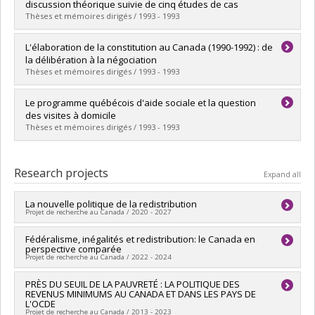
Cycle :
Master's
discussion théorique suivie de cinq études de cas
Grade :
M. Sc.
Thèses et mémoires dirigés / 1993 - 1993
Lien vers le document dans Papyrus
Graduate :
Rouillard, Christian
L'élaboration de la constitution au Canada (1990-1992) : de
Cycle :
Master's
la délibération à la négociation
Grade :
M. Sc.
Thèses et mémoires dirigés / 1993 - 1993
Lien vers le document dans Papyrus
Graduate :
Bernatchez, Stéphane
Le programme québécois d'aide sociale et la question
Cycle :
Master's
des visites à domicile
Grade :
M. Sc.
Thèses et mémoires dirigés / 1993 - 1993
Lien vers le document dans Papyrus
Graduate :
Villeneuve, Patrick
Cycle :
Master's
Research projects
Expand all
Grade :
M. Sc.
Lien vers le document dans Papyrus
La nouvelle politique de la redistribution
Projet de recherche au Canada / 2020 - 2027
Lead researcher :
Fédéralisme, inégalités et redistribution: le Canada en
Alain Noël
perspective comparée
Funding sources:
CRSH/Conseil de recherches en sciences
Projet de recherche au Canada / 2022 - 2024
humaines du Canada
Grant programs:
PVXXXXXX-Subvention Savoir
Lead researcher :
PRÈS DU SEUIL DE LA PAUVRETÉ : LA POLITIQUE DES
Olivier Jacques
REVENUS MINIMUMS AU CANADA ET DANS LES PAYS DE
Co-researchers :
Alain Noël
L'OCDE
Funding sources:
CRSH/Conseil de recherches en sciences
Projet de recherche au Canada / 2013 - 2023