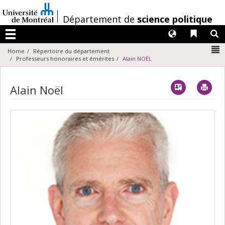
Passer
au
/
Département de
science politique
contenu
Langues
Liens 
R
Menu
N
Home
Répertoire du département
Professeurs honoraires et émérites
Alain NOËL
Vcard
Imp
Alain Noël