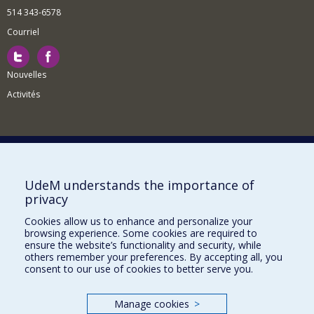
514 343-6578
Courriel
Nouvelles
Activités
Comment soutenir le Département?
UdeM understands the importance of
privacy
BESOIN D'AIDE?
Cookies allow us to enhance and personalize your
Plan du site
browsing experience. Some cookies are required to
Signaler une erreur
ensure the website’s functionality and security, while
others remember your preferences. By accepting all, you
Accessibilité
consent to our use of cookies to better serve you.
FACULTÉ DES ARTS ET DES SCIENCES
Manage cookies
>
Nos départements et écoles