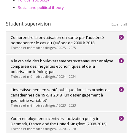
Political sociology
Social and political theory
Student supervision
Expand all
Comprendre la privatisation en santé par l’austérité
permanente : le cas du Québec de 2000 à 2018
Thèses et mémoires dirigés / 2025 - 2025
Graduate :
Chauny, Jean-Philippe
À la croisée des bouleversements systémiques : analyse
Cycle :
Master's
comparée des inégalités économiques et de la
Grade :
M. Sc.
polarisation idéologique
Lien vers le document dans Papyrus
Thèses et mémoires dirigés / 2024 - 2024
Graduate :
St-Jacques-Renaud, Simon
L’investissement en santé publique dans les provinces
Cycle :
Master's
canadiennes de 1975 à 2018 : un désengagement à
Grade :
M. Sc.
géométrie variable?
Lien vers le document dans Papyrus
Thèses et mémoires dirigés / 2023 - 2023
Graduate :
Ben Jelili, Emna
Youth employment incentives : activation policy in
Cycle :
Master's
Denmark, France and the United Kingdom (2008-2016)
Grade :
M. Sc.
Thèses et mémoires dirigés / 2020 - 2020