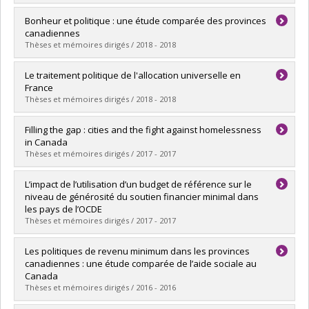
Lien vers le document dans Papyrus
Graduate :
Dinan, Shannon
Bonheur et politique : une étude comparée des provinces
Cycle :
Doctoral
canadiennes
Grade :
Ph. D.
Thèses et mémoires dirigés / 2018 - 2018
Lien vers le document dans Papyrus
Graduate :
Richard, Alexis
Le traitement politique de l'allocation universelle en
Cycle :
Master's
France
Grade :
M. Sc.
Thèses et mémoires dirigés / 2018 - 2018
Lien vers le document dans Papyrus
Graduate :
Guatieri, Quentin
Filling the gap : cities and the fight against homelessness
Cycle :
Master's
in Canada
Grade :
M.A.
Thèses et mémoires dirigés / 2017 - 2017
Lien vers le document dans Papyrus
Graduate :
Smith, Alison
L’impact de l’utilisation d’un budget de référence sur le
Cycle :
Doctoral
niveau de générosité du soutien financier minimal dans
Grade :
Ph. D.
les pays de l’OCDE
Lien vers le document dans Papyrus
Thèses et mémoires dirigés / 2017 - 2017
Graduate :
Bussières McNicoll, Fannie
Les politiques de revenu minimum dans les provinces
Cycle :
Master's
canadiennes : une étude comparée de l’aide sociale au
Grade :
M. Sc.
Canada
Lien vers le document dans Papyrus
Thèses et mémoires dirigés / 2016 - 2016