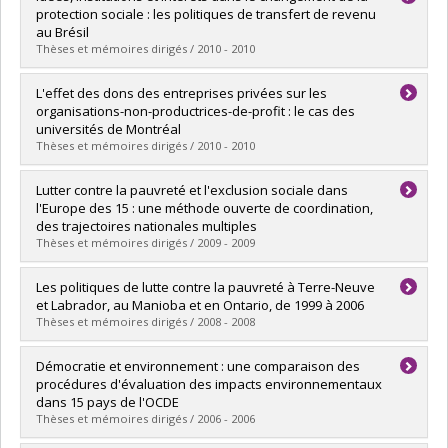
Cycle :
Master's
protection sociale : les politiques de transfert de revenu
Grade :
M. Sc.
au Brésil
Lien vers le document dans Papyrus
Thèses et mémoires dirigés / 2010 - 2010
Graduate :
De Souza, Ailta B.
L'effet des dons des entreprises privées sur les
Cycle :
Doctoral
organisations-non-productrices-de-profit : le cas des
Grade :
Ph. D.
universités de Montréal
Lien vers le document dans Papyrus
Thèses et mémoires dirigés / 2010 - 2010
Graduate :
Fabi, Ian
Lutter contre la pauvreté et l'exclusion sociale dans
Cycle :
Master's
l'Europe des 15 : une méthode ouverte de coordination,
Grade :
M.A.
des trajectoires nationales multiples
Lien vers le document dans Papyrus
Thèses et mémoires dirigés / 2009 - 2009
Graduate :
Larocque, Florence
Les politiques de lutte contre la pauvreté à Terre-Neuve
Cycle :
Master's
et Labrador, au Manioba et en Ontario, de 1999 à 2006
Grade :
M. Sc.
Thèses et mémoires dirigés / 2008 - 2008
Lien vers le document dans Papyrus
Graduate :
Corriveau, Célia
Démocratie et environnement : une comparaison des
Cycle :
Master's
procédures d'évaluation des impacts environnementaux
Grade :
M. Sc.
dans 15 pays de l'OCDE
Lien vers le document dans Papyrus
Thèses et mémoires dirigés / 2006 - 2006