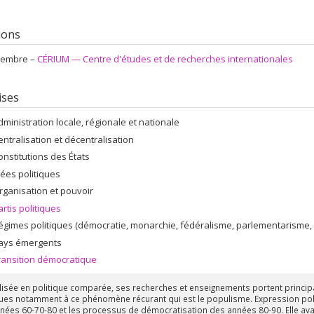
tions
embre –
CÉRIUM — Centre d'études et de recherches internationales
ises
dministration locale, régionale et nationale
entralisation et décentralisation
onstitutions des États
dées politiques
rganisation et pouvoir
artis politiques
égimes politiques (démocratie, monarchie, fédéralisme, parlementarisme, e
ays émergents
ransition démocratique
lisée en politique comparée, ses recherches et enseignements portent principal
ques notamment à ce phénomène récurant qui est le populisme. Expression polit
nées 60-70-80 et les processus de démocratisation des années 80-90. Elle av