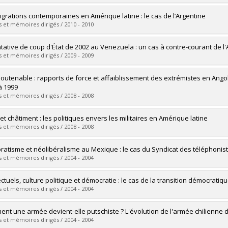
vers le document dans Papyrus
mé(e) :
Lavallée-Montambault, Bruno
igrations contemporaines en Amérique latine : le cas de l’Argentine
 :
Maîtrise
 et mémoires dirigés / 2010 - 2010
ôme obtenu :
M. Sc.
vers le document dans Papyrus
mé(e) :
Maaroufi, Sofia
ntative de coup d'État de 2002 au Venezuela : un cas à contre-courant de 
 :
Maîtrise
 et mémoires dirigés / 2009 - 2009
ôme obtenu :
M. Sc.
vers le document dans Papyrus
mé(e) :
Savoie, Julie
soutenable : rapports de force et affaiblissement des extrémistes en An
 :
Maîtrise
à 1999
ôme obtenu :
M. Sc.
 et mémoires dirigés / 2008 - 2008
vers le document dans Papyrus
mé(e) :
Chinchilla, Fernando A.
et châtiment : les politiques envers les militaires en Amérique latine
 :
Doctorat
 et mémoires dirigés / 2008 - 2008
ôme obtenu :
Ph. D.
vers le document dans Papyrus
mé(e) :
Reid Triantafyllos, Caroline
ratisme et néolibéralisme au Mexique : le cas du Syndicat des téléphonis
 :
Maîtrise
 et mémoires dirigés / 2004 - 2004
ôme obtenu :
M. Sc.
vers le document dans Papyrus
mé(e) :
Thibault-Bellerose, Marc
lectuels, culture politique et démocratie : le cas de la transition démocrat
 :
Maîtrise
 et mémoires dirigés / 2004 - 2004
ôme obtenu :
M. Sc.
vers le document dans Papyrus
mé(e) :
Montambeault, Françoise
nt une armée devient-elle putschiste ? L'évolution de l'armée chilienne 
 :
Maîtrise
 et mémoires dirigés / 2004 - 2004