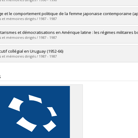
ôme obtenu :
M. Sc.
vers le document dans Papyrus
mé(e) :
Décarie, Emmanuel
ge et le comportement politique de la femme japonaise contemporaine (a
 :
Maîtrise
 et mémoires dirigés / 1987 - 1987
ôme obtenu :
M. Sc.
vers le document dans Papyrus
mé(e) :
Tozawa, Fumiko
itarismes et démocratisations en Amérique latine : les régimes militaires b
 :
Maîtrise
 et mémoires dirigés / 1987 - 1987
ôme obtenu :
M. Sc.
vers le document dans Papyrus
mé(e) :
Balladier, Jean-Louis
cutif collégial en Uruguay (1952-66)
 :
Maîtrise
 et mémoires dirigés / 1987 - 1987
ôme obtenu :
M. Sc.
vers le document dans Papyrus
mé(e) :
Diry, Jean
 :
Maîtrise
s
ôme obtenu :
M. Sc.
vers le document dans Papyrus