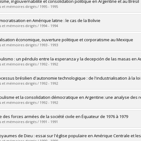
mé(e) :
Bélanger, Bruno
isme, ingouvernabilité et consolidation politique en Argentine et au Brésil
 :
Maîtrise
 et mémoires dirigés / 1995 - 1995
ôme obtenu :
M. Sc.
vers le document dans Papyrus
mé(e) :
Mayer, Jean François
mocratisation en Amérique latine : le cas de la Bolivie
 :
Maîtrise
 et mémoires dirigés / 1994 - 1994
ôme obtenu :
M. Sc.
vers le document dans Papyrus
mé(e) :
Roy, Alain
alisation économique, ouverture politique et corporatisme au Mexique
 :
Maîtrise
 et mémoires dirigés / 1993 - 1993
ôme obtenu :
M. Sc.
vers le document dans Papyrus
mé(e) :
Veilleux, Martine
pulismo : un péndulo entre la esperanza y la decepción de las masas en A
 :
Maîtrise
 et mémoires dirigés / 1992 - 1992
ôme obtenu :
M. Sc.
vers le document dans Papyrus
mé(e) :
Wills Obregón, María Emma
ocessus brésilien d'autonomie technologique : de l'industrialisation à la loi
 :
Maîtrise
 et mémoires dirigés / 1992 - 1992
ôme obtenu :
M. Sc.
vers le document dans Papyrus
mé(e) :
Moreira, Angela
pulisme et la consolidation démocratique en Argentine: une analyse des 
 :
Maîtrise
 et mémoires dirigés / 1992 - 1992
ôme obtenu :
M. Sc.
vers le document dans Papyrus
mé(e) :
Carpentier, Jean
le des forces armées de la société civile en Équateur de 1976 à 1979
 :
Maîtrise
 et mémoires dirigés / 1991 - 1991
ôme obtenu :
M. Sc.
vers le document dans Papyrus
mé(e) :
Leclerc, Jasmine
oyaumes de Dieu : essai sur l'église populaire en Amérique Centrale et l
 :
Maîtrise
 et mémoires dirigés / 1990 - 1990