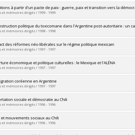
vers le document dans Papyrus
mé(e) :
Pabón Murcia, Sandra Patricia
itions à partir d'un pacte de paix : guerre, paix et transition vers la dém
 :
Maîtrise
 et mémoires dirigés / 1999 - 1999
ôme obtenu :
M. Sc.
vers le document dans Papyrus
mé(e) :
Chinchilla, Fernando A.
nstruction politique du toxicomane dans l'Argentine post-autoritaire : un c
 :
Maîtrise
 et mémoires dirigés / 1998 - 1998
ôme obtenu :
M. Sc.
vers le document dans Papyrus
mé(e) :
Aureano, Guillermo R.
act des réformes néo-libérales sur le régime politique mexicain
 :
Doctorat
 et mémoires dirigés / 1997 - 1997
ôme obtenu :
Ph. D.
vers le document dans Papyrus
mé(e) :
Minardi, Jean-François
ture économique et politique culturelles : le Mexique et l'ALÉNA
 :
Maîtrise
 et mémoires dirigés / 1997 - 1997
ôme obtenu :
M. Sc.
vers le document dans Papyrus
mé(e) :
Mercier, Éric
igration coréenne en Argentine
 :
Maîtrise
 et mémoires dirigés / 1997 - 1997
ôme obtenu :
M. Sc.
vers le document dans Papyrus
mé(e) :
Dupriez, Brigitte
rtation sociale et démocratie au Chili
 :
Maîtrise
 et mémoires dirigés / 1996 - 1996
ôme obtenu :
M. Sc.
vers le document dans Papyrus
mé(e) :
Ancelovici, Marcos
e et mouvements sociaux au Chili
 :
Maîtrise
 et mémoires dirigés / 1996 - 1996
ôme obtenu :
M. Sc.
vers le document dans Papyrus