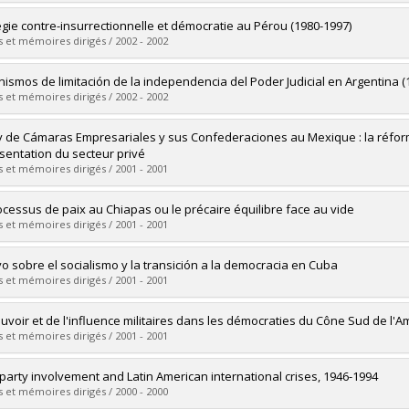
ôme obtenu :
M. Sc.
vers le document dans Papyrus
mé(e) :
Alberny, Thierry
égie contre-insurrectionnelle et démocratie au Pérou (1980-1997)
 :
Doctorat
 et mémoires dirigés / 2002 - 2002
ôme obtenu :
Ph. D.
vers le document dans Papyrus
mé(e) :
Lafontaine, Sylvain
ismos de limitación de la independencia del Poder Judicial en Argentina (
 :
Maîtrise
 et mémoires dirigés / 2002 - 2002
ôme obtenu :
M. Sc.
vers le document dans Papyrus
mé(e) :
Spuches, María Gabriela
y de Cámaras Empresariales y sus Confederaciones au Mexique : la réforme
 :
Maîtrise
́sentation du secteur privé
ôme obtenu :
M. Sc.
 et mémoires dirigés / 2001 - 2001
vers le document dans Papyrus
mé(e) :
Tétreault-Simard, Alexandrine
ocessus de paix au Chiapas ou le précaire équilibre face au vide
 :
Maîtrise
 et mémoires dirigés / 2001 - 2001
ôme obtenu :
M. Sc.
vers le document dans Papyrus
mé(e) :
Tremblay, Annie
o sobre el socialismo y la transición a la democracia en Cuba
 :
Maîtrise
 et mémoires dirigés / 2001 - 2001
ôme obtenu :
M. Sc.
vers le document dans Papyrus
mé(e) :
Álvarez García, Alberto F.
uvoir et de l'influence militaires dans les démocraties du Cône Sud de l'A
 :
Maîtrise
 et mémoires dirigés / 2001 - 2001
ôme obtenu :
M. Sc.
vers le document dans Papyrus
mé(e) :
Dubé, Sébastien
 party involvement and Latin American international crises, 1946-1994
 :
Maîtrise
 et mémoires dirigés / 2000 - 2000
ôme obtenu :
M. Sc.