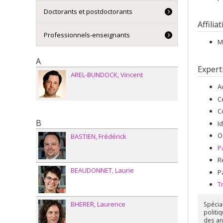
Doctorants et postdoctorants
Affilia
Professionnels-enseignants
M
A
Expert
AREL-BUNDOCK
Vincent
A
C
C
B
I
O
BASTIEN
Frédérick
P
R
BEAUDONNET
Laurie
P
T
BHERER
Laurence
Spécia
politi
des an