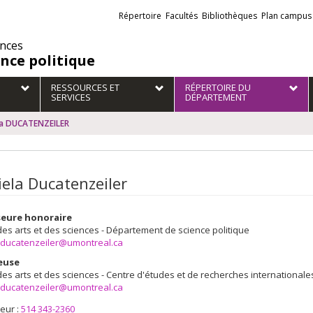
Liens
Répertoire
Facultés
Bibliothèques
Plan campus
externes
ences
ence politique
RESSOURCES ET
RÉPERTOIRE DU
SERVICES
DÉPARTEMENT
la DUCATENZEILER
iela Ducatenzeiler
seure honoraire
des arts et des sciences - Département de science politique
a.ducatenzeiler@umontreal.ca
euse
des arts et des sciences - Centre d'études et de recherches internationale
a.ducatenzeiler@umontreal.ca
eur :
514 343-2360