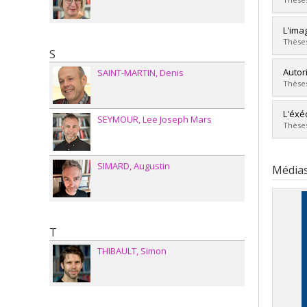
Dipl
Lien 
Diplô
L'ima
Cycle
Thèses
S
Dipl
Lien 
Diplô
Autor
SAINT-MARTIN
Denis
Cycle
Thèses
Dipl
Lien 
Diplô
L'éxé
SEYMOUR
Lee Joseph Mars
Cycle
Thèses
Dipl
Lien 
Diplô
SIMARD
Augustin
Cycle
Média
Dipl
Lien 
T
THIBAULT
Simon