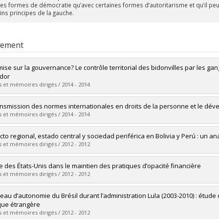
nes formes de démocratie qu’avec certaines formes d’autoritarisme et qu’il p
ins principes de la gauche.
rement
ise sur la gouvernance? Le contrôle territorial des bidonvilles par les gan
dor
 et mémoires dirigés / 2014 - 2014
mé(e) :
Mauffette Alavo, Antoine-Samuel
ansmission des normes internationales en droits de la personne et le d
 :
Maîtrise
 et mémoires dirigés / 2014 - 2014
ôme obtenu :
M.A.
vers le document dans Papyrus
mé(e) :
Armijo Fortin, Alexandra
icto regional, estado central y sociedad periférica en Bolivia y Perú : un an
 :
Doctorat
 et mémoires dirigés / 2012 - 2012
ôme obtenu :
Ph. D.
vers le document dans Papyrus
mé(e) :
Vergara Paniagua, Alberto
le des États-Unis dans le maintien des pratiques d’opacité financière
 :
Doctorat
 et mémoires dirigés / 2012 - 2012
ôme obtenu :
Ph. D.
vers le document dans Papyrus
mé(e) :
Jasmin-Benoit, Jonathan
veau d’autonomie du Brésil durant l’administration Lula (2003-2010) : étude 
 :
Maîtrise
ique étrangère
ôme obtenu :
M. Sc.
 et mémoires dirigés / 2012 - 2012