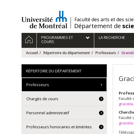
Passer
au
contenu
/
Faculté des arts et des sci
Département de
sci
Navigation
ACCUEIL
PROGRAMMES ET
LA RECHERCHE
principale
COURS
Accueil
Répertoire du département
Professeurs
Gracie
RÉPERTOIRE DU DÉPARTEMENT
Grac
Professeurs
Profes
Faculté 
Chargés de cours
graciel
Cherch
Personnel administratif
Faculté 
graciel
Professeurs honoraires et émérites
Télécopi