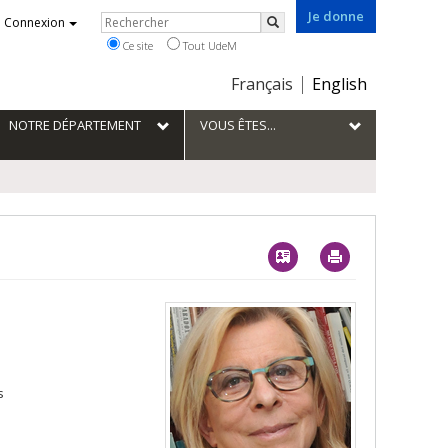
Je donne
Rechercher
Connexion
Rechercher
Ce site
Tout UdeM
Choix
Français
English
de
la
NOTRE DÉPARTEMENT
VOUS ÊTES...
langue
Vcard
Imprimer
s