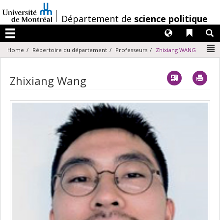
Passer
au
/
Département de
science politique
contenu
Langues
Liens 
R
Menu
N
Home
Répertoire du département
Professeurs
Zhixiang WANG
Vcard
Imp
Zhixiang Wang