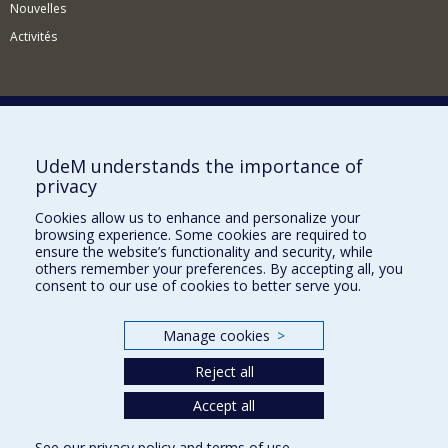
Nouvelles
Activités
Comment soutenir le Département?
UdeM understands the importance of
privacy
BESOIN D'AIDE?
Cookies allow us to enhance and personalize your
Plan du site
browsing experience. Some cookies are required to
Signaler une erreur
ensure the website’s functionality and security, while
others remember your preferences. By accepting all, you
Accessibilité
consent to our use of cookies to better serve you.
FACULTÉ DES ARTS ET DES SCIENCES
Manage cookies
>
Nos départements et écoles
Reject all
Nos centres d'études
Accept all
Nos programmes et cours
See our
privacy policy
and
terms of use
.