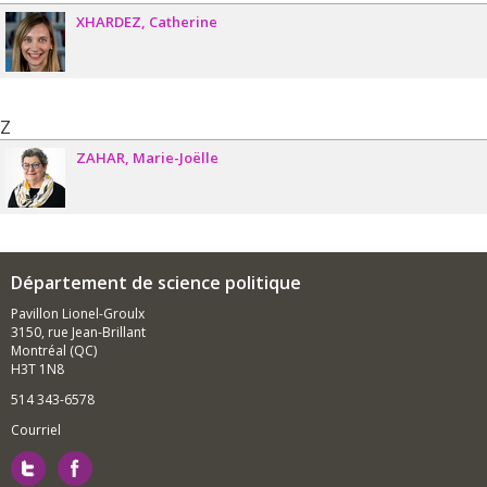
XHARDEZ
Catherine
Z
ZAHAR
Marie-Joëlle
Département de science politique
Pavillon Lionel-Groulx
3150, rue Jean-Brillant
Montréal (QC)
H3T 1N8
514 343-6578
Courriel